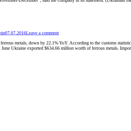
November-December”, said the company in its statement. (Ukrainian me
min
07.07.2016
Leave a comment
errous metals, down by 22.1% YoY. According to the customs statistics 
n June Ukraine exported $634.66 million worth of ferrous metals. Imp