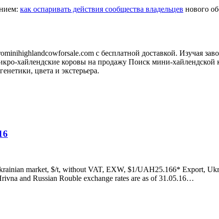
анием:
как оспаривать действия сообщества владельцев
нового обо
minihighlandcowforsale.com с бесплатной доставкой. Изучая зав
кро-хайлендские коровы на продажу Поиск мини-хайлендской к
генетики, цвета и экстерьера.
16
ainian market, $/t, without VAT, EXW, $1/UAH25.166* Export, Ukra
ivna and Russian Rouble exchange rates are as of 31.05.16…