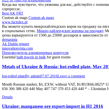
tx22 frt триггер texastriggerusa
Когда вы чувствуете, что уязвимы для вас, действуйте с поним
сорпрессас.
Best AK FRT
Custom ak mags
Custom ak mags
www.factolex.pl
Вы можете купить микрохайлендских коров на продажу на micro
в социальных сетях.
Микро-хайлендские коровы на продажу
Ми
цены варьируются от 1500 до 25000 долларов в зависимости от 
demasipta
Ak Diablo trigger
innovationvista.com
Производитель алюминиевых корпусов
Essential
bath towels in bulk
for guest rooms
Metals of Ukraine & Russia: hot-rolled plate, May 20
hot-rolled plate
By
admin
07.07.2016
Leave a comment
Month Russian market, $/t, EXW, without VAT, $1/RUR66.0825* Ukr
656 306 388 420 440 May 407 747 370 453 420 440 * – Ukrainian Hr
Details
Ukraine: manganese ore export-import in H1 2016