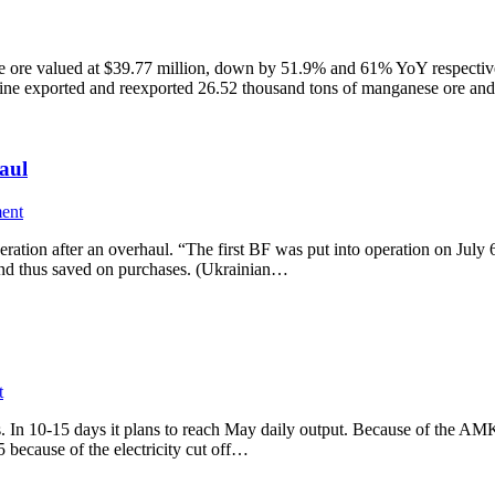
ore valued at $39.77 million, down by 51.9% and 61% YoY respectively
ne exported and reexported 26.52 thousand tons of manganese ore and
aul
ent
tion after an overhaul. “The first BF was put into operation on July 6. 
and thus saved on purchases. (Ukrainian…
t
. In 10-15 days it plans to reach May daily output. Because of the AMK
 because of the electricity cut off…