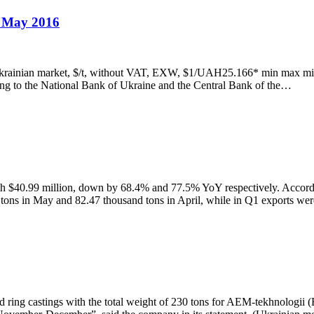
), May 2016
rainian market, $/t, without VAT, EXW, $1/UAH25.166* min max mi
ing to the National Bank of Ukraine and the Central Bank of the…
 $40.99 million, down by 68.4% and 77.5% YoY respectively. According 
d tons in May and 82.47 thousand tons in April, while in Q1 exports w
ing castings with the total weight of 230 tons for AEM-tekhnologii (Rus