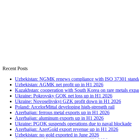
Recent Posts
Uzbekistan: NGMK renews compliance with ISO 37301 stand
Uzbekistan: AGMK net profit up in H1 2026
Kazakhstan: cooperation with South Korea on rare metals expa
Ukraine: Pokrovsky GOK net loss up in H1 2026
Ukraine: Novoselivskyi GZK profit down in H1 2026
Poland: ArcelorMittal developing high-strength rail
Azerbaijan: ferrous metal exports up in H1 2026
Azerbaijan: aluminum exports up in H1 2026
Ukraine: PGOK suspends operations due to naval blockade
Azerbaijan: AzerGold export revenue up in H1 2026
Uzbekistan: no gold exported in June 2026