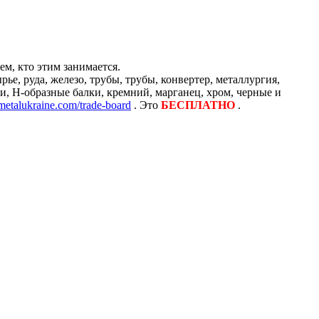
м, кто этим занимается.
е, руда, железо, трубы, трубы, конвертер, металлургия,
и, H-образные балки, кремний, марганец, хром, черные и
/metalukraine.com/trade-board
. Это
БЕСПЛАТНО
.