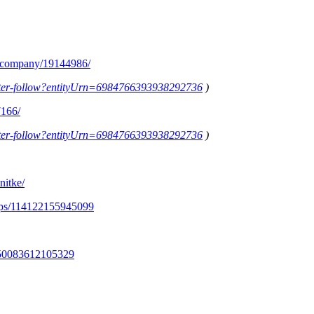
m/company/19144986/
letter-follow?entityUrn=6984766393938292736
)
7166/
letter-follow?entityUrn=6984766393938292736
)
nitke/
ups/114122155945099
350083612105329