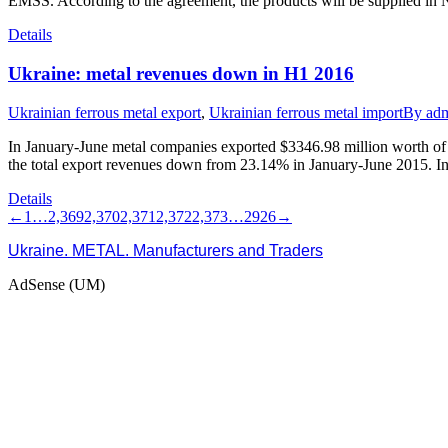
EMSS. According to the agreement, the products will be supplied in 
Details
Ukraine: metal revenues down in H1 2016
Ukrainian ferrous metal export
,
Ukrainian ferrous metal import
By
ad
In January-June metal companies exported $3346.98 million worth of f
the total export revenues down from 23.14% in January-June 2015. I
Details
←
1
…
2,369
2,370
2,371
2,372
2,373
…
2926
→
Ukraine. METAL. Manufacturers and Traders
AdSense (UM)