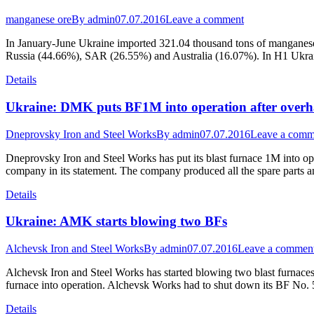
manganese ore
By
admin
07.07.2016
Leave a comment
In January-June Ukraine imported 321.04 thousand tons of manganese 
Russia (44.66%), SAR (26.55%) and Australia (16.07%). In H1 Ukrai
Details
Ukraine: DMK puts BF1M into operation after overh
Dneprovsky Iron and Steel Works
By
admin
07.07.2016
Leave a comm
Dneprovsky Iron and Steel Works has put its blast furnace 1M into opera
company in its statement. The company produced all the spare parts 
Details
Ukraine: AMK starts blowing two BFs
Alchevsk Iron and Steel Works
By
admin
07.07.2016
Leave a commen
Alchevsk Iron and Steel Works has started blowing two blast furnaces
furnace into operation. Alchevsk Works had to shut down its BF No. 5
Details