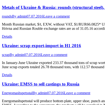
Metals of Ukraine & Russia: rounds (structural steel
rounds
By
admin
07.07.2016
Leave a comment
Month Russian market, $/t, EXW, without VAT, $1/RUR66.0825* Uk
Hrivna and Russian Rouble exchange rates are as of 31.05.16 accord
Details
Ukraine: scrap export-import in H1 2016
scrap
By
admin
07.07.2016
Leave a comment
In January-June Ukraine exported 233.37 thousand tons of scrap worth
June scrap exports totaled 26.78 thousand tons, with 112.57 thousan
Details
Ukraine: EMSS to sell castings to Russia
Energomashspetsstal
By
admin
07.07.2016
Leave a comment
Energomashspetsstal will produce bottom plate, upper shoe, punch and r