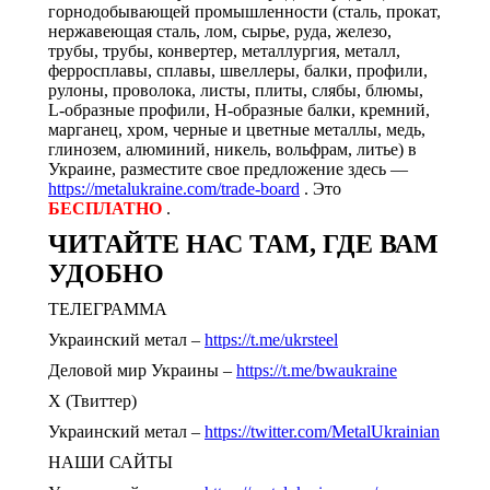
горнодобывающей промышленности (сталь, прокат,
нержавеющая сталь, лом, сырье, руда, железо,
трубы, трубы, конвертер, металлургия, металл,
ферросплавы, сплавы, швеллеры, балки, профили,
рулоны, проволока, листы, плиты, слябы, блюмы,
L-образные профили, H-образные балки, кремний,
марганец, хром, черные и цветные металлы, медь,
глинозем, алюминий, никель, вольфрам, литье) в
Украине, разместите свое предложение здесь —
https://metalukraine.com/trade-board
. Это
БЕСПЛАТНО
.
ЧИТАЙТЕ НАС ТАМ, ГДЕ ВАМ
УДОБНО
ТЕЛЕГРАММА
Украинский метал –
https://t.me/ukrsteel
Деловой мир Украины –
https://t.me/bwaukraine
Х (Твиттер)
Украинский метал –
https://twitter.com/MetalUkrainian
НАШИ САЙТЫ