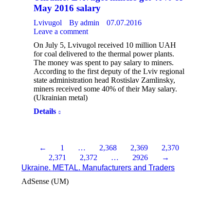
May 2016 salary
Lvivugol
By
admin
07.07.2016
Leave a comment
On July 5, Lvivugol received 10 million UAH
for coal delivered to the thermal power plants.
The money was spent to pay salary to miners.
According to the first deputy of the Lviv regional
state administration head Rostislav Zamlinsky,
miners received some 40% of their May salary.
(Ukrainian metal)
Details
←
1
…
2,368
2,369
2,370
2,371
2,372
…
2926
→
Ukraine. METAL. Manufacturers and Traders
AdSense (UM)