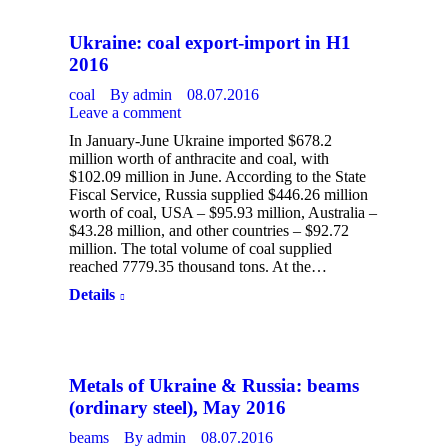
Ukraine: coal export-import in H1
2016
coal
By
admin
08.07.2016
Leave a comment
In January-June Ukraine imported $678.2
million worth of anthracite and coal, with
$102.09 million in June. According to the State
Fiscal Service, Russia supplied $446.26 million
worth of coal, USA – $95.93 million, Australia –
$43.28 million, and other countries – $92.72
million. The total volume of coal supplied
reached 7779.35 thousand tons. At the…
Details
Metals of Ukraine & Russia: beams
(ordinary steel), May 2016
beams
By
admin
08.07.2016