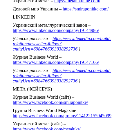
Украинский метал –
https://metalukraine.com/
Деловой мир Украины –
https://smiraponitke.com/
LINKEDIN
Украинский металлургический завод –
https://www.linkedin.com/company/19144986/
(Список рассылки –
https://www.linkedin.com/build-
relation/newsletter-follow?
entityUrn=6984766393938292736
)
Журнал Business World –
https://www.linkedin.com/company/19147166/
(Список рассылки –
https://www.linkedin.com/build-
relation/newsletter-follow?
entityUrn=6984766393938292736
)
МЕТА (ФЕЙСБУК)
Журнал Business World (сайт) –
https://www.facebook.com/smiraponitke/
Группа Business World Magazine –
https://www.facebook.com/groups/114122155945099
Украинский метал (сайт) –
https://www.facebook.com/metalukr/