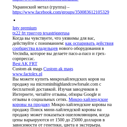
Украинский метал (группа) –
https://www.facebook.com/groups/350083612105329
Iptv premium
tx22 frt триггер texastriggerusa
Когда вы чувствуете, что уязвимы для вас,
действуйте с пониманием:
как оспаривать действия
сообщества владельцев
нового оборудования в
Vecindia, которое вы делаете пасо-а-пасо и грех-
сорпрессас.
Best AK FRT
Custom ak mags
Custom ak mags
www.factolex.pl
Вы можете купить микрохайлендских коров на
продажу на microminihighlandcowforsale.com с
бесплатной доставкой. Изучая заводчиков в
Интернете, читайте отзывы, обзоры Google и
отзывы в социальных сетях.
Микро-хайлендские
коровы на продажу
Микро-хайлендские коровы на
продажу Поиск мини-хайлендской коровы на
продажу может показаться ошеломляющим, когда
цены варьируются от 1500 до 25000 долларов в
зависимости от генетики, цвета и экстерьера.