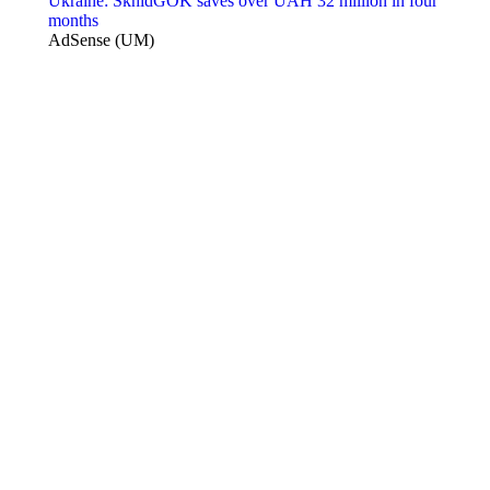
Ukraine: SkhidGOK saves over UAH 32 million in four
months
AdSense (UM)