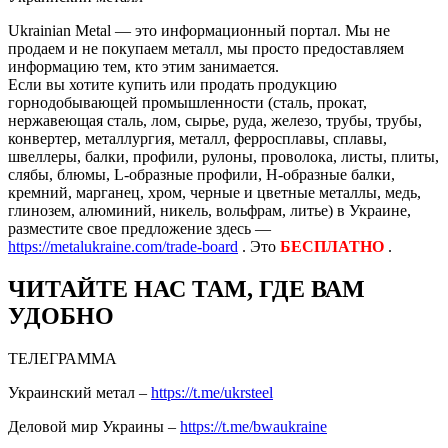
Ukrainian Metal — это информационный портал. Мы не
продаем и не покупаем металл, мы просто предоставляем
информацию тем, кто этим занимается.
Если вы хотите купить или продать продукцию
горнодобывающей промышленности (сталь, прокат,
нержавеющая сталь, лом, сырье, руда, железо, трубы, трубы,
конвертер, металлургия, металл, ферросплавы, сплавы,
швеллеры, балки, профили, рулоны, проволока, листы, плиты,
слябы, блюмы, L-образные профили, H-образные балки,
кремний, марганец, хром, черные и цветные металлы, медь,
глинозем, алюминий, никель, вольфрам, литье) в Украине,
разместите свое предложение здесь —
https://metalukraine.com/trade-board
. Это
БЕСПЛАТНО
.
ЧИТАЙТЕ НАС ТАМ, ГДЕ ВАМ
УДОБНО
ТЕЛЕГРАММА
Украинский метал –
https://t.me/ukrsteel
Деловой мир Украины –
https://t.me/bwaukraine