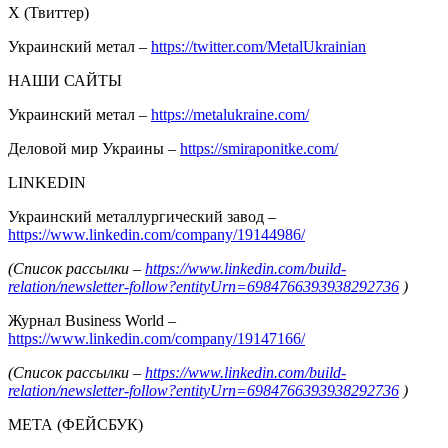
Х (Твиттер)
Украинский метал –
https://twitter.com/MetalUkrainian
НАШИ САЙТЫ
Украинский метал –
https://metalukraine.com/
Деловой мир Украины –
https://smiraponitke.com/
LINKEDIN
Украинский металлургический завод –
https://www.linkedin.com/company/19144986/
(Список рассылки –
https://www.linkedin.com/build-
relation/newsletter-follow?entityUrn=6984766393938292736
)
Журнал Business World –
https://www.linkedin.com/company/19147166/
(Список рассылки –
https://www.linkedin.com/build-
relation/newsletter-follow?entityUrn=6984766393938292736
)
МЕТА (ФЕЙСБУК)