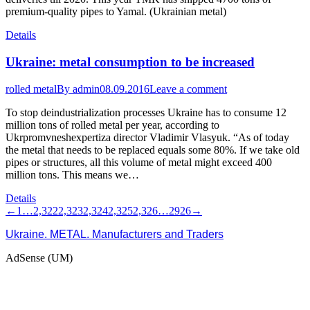
premium-quality pipes to Yamal. (Ukrainian metal)
Details
Ukraine: metal consumption to be increased
rolled metal
By
admin
08.09.2016
Leave a comment
To stop deindustrialization processes Ukraine has to consume 12
million tons of rolled metal per year, according to
Ukrpromvneshexpertiza director Vladimir Vlasyuk. “As of today
the metal that needs to be replaced equals some 80%. If we take old
pipes or structures, all this volume of metal might exceed 400
million tons. This means we…
Details
←
1
…
2,322
2,323
2,324
2,325
2,326
…
2926
→
Ukraine. METAL. Manufacturers and Traders
AdSense (UM)