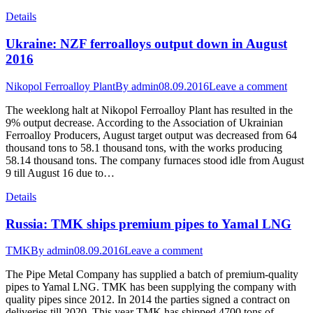
Details
Ukraine: NZF ferroalloys output down in August
2016
Nikopol Ferroalloy Plant
By
admin
08.09.2016
Leave a comment
The weeklong halt at Nikopol Ferroalloy Plant has resulted in the
9% output decrease. According to the Association of Ukrainian
Ferroalloy Producers, August target output was decreased from 64
thousand tons to 58.1 thousand tons, with the works producing
58.14 thousand tons. The company furnaces stood idle from August
9 till August 16 due to…
Details
Russia: TMK ships premium pipes to Yamal LNG
TMK
By
admin
08.09.2016
Leave a comment
The Pipe Metal Company has supplied a batch of premium-quality
pipes to Yamal LNG. TMK has been supplying the company with
quality pipes since 2012. In 2014 the parties signed a contract on
deliveries till 2020. This year TMK has shipped 4700 tons of