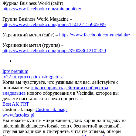
Журнал Business World (сайт) –
https://www.facebook.com/smiraponitke/
Группа Business World Magazine –
https://www.facebook.com/groups/114122155945099
Украинский метал (сайт) –
https://www.facebook.com/metalukr/
Украинский метал (группа) –
https://www.facebook.com/groups/350083612105329
Iptv premium
tx22 frt триггер texastriggerusa
Когда вы чувствуете, что уязвимы для вас, действуйте с
пониманием:
как оспаривать действия сообщества
владельцев
нового оборудования в Vecindia, которое вы
делаете пасо-а-пасо и грех-сорпрессас.
Best AK FRT
Custom ak mags
Custom ak mags
www.factolex.pl
Вы можете купить микрохайлендских коров на продажу на
microminihighlandcowforsale.com с бесплатной доставкой.
Изучая заводчиков в Интернете, читайте отзывы, обзоры