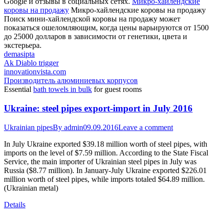
Google и отзывы в социальных сетях.
Микро-хайлендские
коровы на продажу
Микро-хайлендские коровы на продажу
Поиск мини-хайлендской коровы на продажу может
показаться ошеломляющим, когда цены варьируются от 1500
до 25000 долларов в зависимости от генетики, цвета и
экстерьера.
demasipta
Ak Diablo trigger
innovationvista.com
Производитель алюминиевых корпусов
Essential
bath towels in bulk
for guest rooms
Ukraine: steel pipes export-import in July 2016
Ukrainian pipes
By
admin
09.09.2016
Leave a comment
In July Ukraine exported $39.18 million worth of steel pipes, with
imports on the level of $7.59 million. According to the State Fiscal
Service, the main importer of Ukrainian steel pipes in July was
Russia ($8.77 million). In January-July Ukraine exported $226.01
million worth of steel pipes, while imports totaled $64.89 million.
(Ukrainian metal)
Details