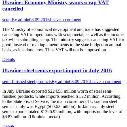
Ukraine: Economy Ministry wants scrap VAT
cancelled
scrap
By
admin
08.09.2016
Leave a comment
The Ministry of economical development and trade has suggested
canceling VAT in operations with scrap metal, as well as the income
tax when submitting scrap. The ministry suggests canceling VAT for
good, instead of making amendments to the state budget on annual
basis, as it is done now. Thus VAT will not be imposed on…
Details
Ukraine: steel semis export-import in July 2016
semi-finished steel products
By
admin
08.09.2016
Leave a comment
In July Ukraine exported $224.58 million worth of steel semi-
finished products, while imports reached $1.22 million. According
to the State Fiscal Service, the main consumer of Ukrainian steel
semis in July was Egypt ($60.62 million). In January-July steel
semis exports totaled $1326.95 million, with imports on the level of
$6.83 million. (Ukrainian metal)
Details