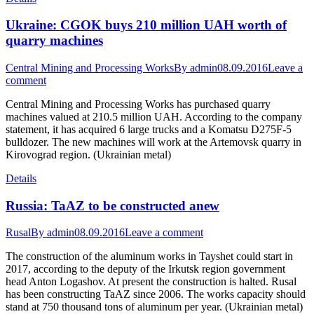
Ukraine: CGOK buys 210 million UAH worth of
quarry machines
Central Mining and Processing Works
By
admin
08.09.2016
Leave a
comment
Central Mining and Processing Works has purchased quarry
machines valued at 210.5 million UAH. According to the company
statement, it has acquired 6 large trucks and a Komatsu D275F-5
bulldozer. The new machines will work at the Artemovsk quarry in
Kirovograd region. (Ukrainian metal)
Details
Russia: TaAZ to be constructed anew
Rusal
By
admin
08.09.2016
Leave a comment
The construction of the aluminum works in Tayshet could start in
2017, according to the deputy of the Irkutsk region government
head Anton Logashov. At present the construction is halted. Rusal
has been constructing TaAZ since 2006. The works capacity should
stand at 750 thousand tons of aluminum per year. (Ukrainian metal)