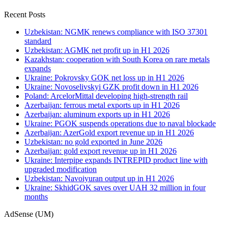
Recent Posts
Uzbekistan: NGMK renews compliance with ISO 37301
standard
Uzbekistan: AGMK net profit up in H1 2026
Kazakhstan: cooperation with South Korea on rare metals
expands
Ukraine: Pokrovsky GOK net loss up in H1 2026
Ukraine: Novoselivskyi GZK profit down in H1 2026
Poland: ArcelorMittal developing high-strength rail
Azerbaijan: ferrous metal exports up in H1 2026
Azerbaijan: aluminum exports up in H1 2026
Ukraine: PGOK suspends operations due to naval blockade
Azerbaijan: AzerGold export revenue up in H1 2026
Uzbekistan: no gold exported in June 2026
Azerbaijan: gold export revenue up in H1 2026
Ukraine: Interpipe expands INTREPID product line with
upgraded modification
Uzbekistan: Navoiyuran output up in H1 2026
Ukraine: SkhidGOK saves over UAH 32 million in four
months
AdSense (UM)