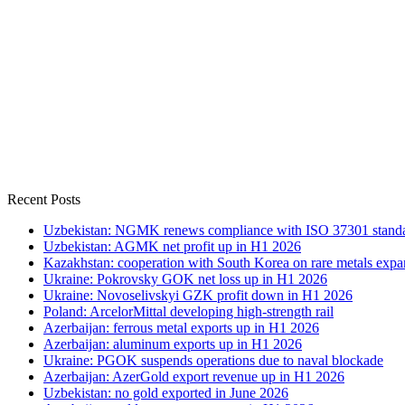
Recent Posts
Uzbekistan: NGMK renews compliance with ISO 37301 stand
Uzbekistan: AGMK net profit up in H1 2026
Kazakhstan: cooperation with South Korea on rare metals expa
Ukraine: Pokrovsky GOK net loss up in H1 2026
Ukraine: Novoselivskyi GZK profit down in H1 2026
Poland: ArcelorMittal developing high-strength rail
Azerbaijan: ferrous metal exports up in H1 2026
Azerbaijan: aluminum exports up in H1 2026
Ukraine: PGOK suspends operations due to naval blockade
Azerbaijan: AzerGold export revenue up in H1 2026
Uzbekistan: no gold exported in June 2026