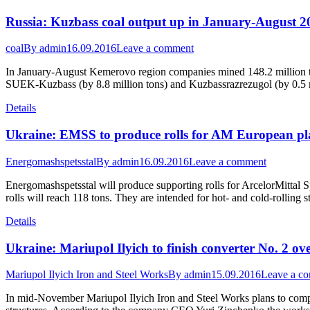
Russia: Kuzbass coal output up in January-August 2
coal
By
admin
16.09.2016
Leave a comment
In January-August Kemerovo region companies mined 148.2 million ton
SUEK-Kuzbass (by 8.8 million tons) and Kuzbassrazrezugol (by 0.5
Details
Ukraine: EMSS to produce rolls for AM European pl
Energomashspetsstal
By
admin
16.09.2016
Leave a comment
Energomashspetsstal will produce supporting rolls for ArcelorMittal
rolls will reach 118 tons. They are intended for hot- and cold-rolling s
Details
Ukraine: Mariupol Ilyich to finish converter No. 2 o
Mariupol Ilyich Iron and Steel Works
By
admin
15.09.2016
Leave a c
In mid-November Mariupol Ilyich Iron and Steel Works plans to comple