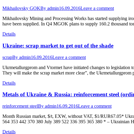
Mikhailovsky GOK
By
admin
16.09.2016
Leave a comment
Mikhailovsky Mining and Processing Works has started supplying iron 
have been supplied. In Q4 MGOK plans to supply 160.2 thousand tons
Details
Ukraine: scrap market to get out of the shade
scrap
By
admin
16.09.2016
Leave a comment
Ukrmetallurgprom and Vtormet have initiated changes to legislation to 
They will make the scrap market more clear”, the Ukrmetallurgprom p
Details
Metals of Ukraine & Russia: reinforcement steel (ordin
reinforcement steel
By
admin
16.09.2016
Leave a comment
Month Russian market, $/t, EXW, without VAT, $1/RUR67.05* Ukrai
564 353 442 370 380 July 389 522 336 395 365 380 * – Ukrainian H
Details