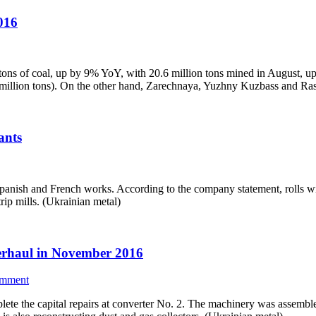
016
s of coal, up by 9% YoY, with 20.6 million tons mined in August, up 
 million tons). On the other hand, Zarechnaya, Yuzhny Kuzbass and 
ants
 Spanish and French works. According to the company statement, rolls 
trip mills. (Ukrainian metal)
verhaul in November 2016
omment
te the capital repairs at converter No. 2. The machinery was assemble