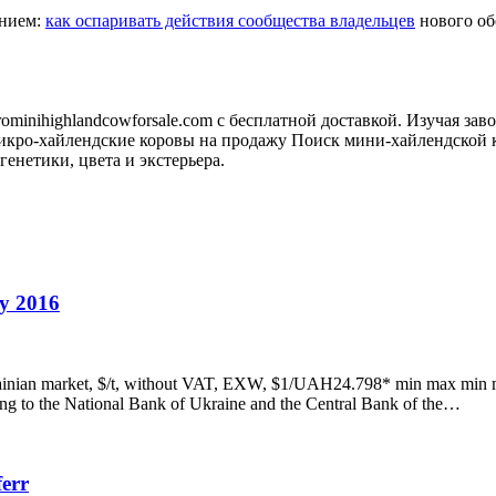
анием:
как оспаривать действия сообщества владельцев
нового обо
minihighlandcowforsale.com с бесплатной доставкой. Изучая зав
кро-хайлендские коровы на продажу Поиск мини-хайлендской к
генетики, цвета и экстерьера.
ly 2016
inian market, $/t, without VAT, EXW, $1/UAH24.798* min max min m
ing to the National Bank of Ukraine and the Central Bank of the…
ferr