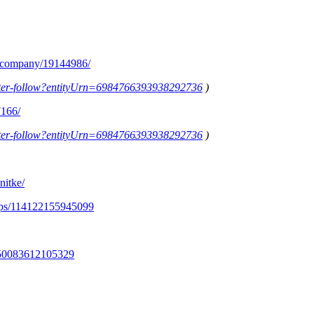
m/company/19144986/
letter-follow?entityUrn=6984766393938292736
)
7166/
letter-follow?entityUrn=6984766393938292736
)
nitke/
ups/114122155945099
350083612105329