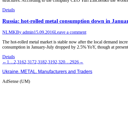
structures. According to the company CEO Yuri Zinchenko the works is
Details
Russia: hot-rolled metal consumption down in Janua
NLMK
By
admin
15.09.2016
Leave a comment
The hot-rolled metal market is stable now after the local demand increa
consumption in January-July dropped by 2.5% YoY, though at presen
Details
←
1
…
2,316
2,317
2,318
2,319
2,320
…
2926
→
Ukraine. METAL. Manufacturers and Traders
AdSense (UM)