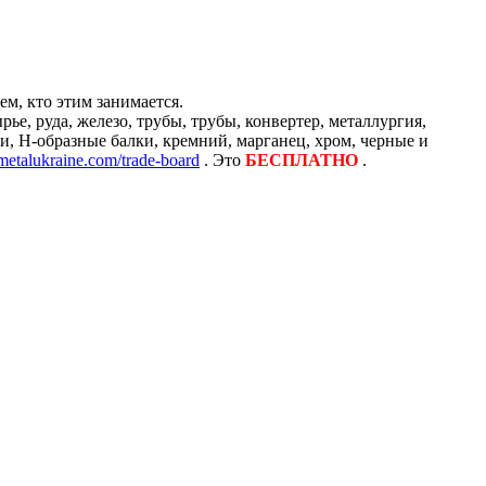
м, кто этим занимается.
е, руда, железо, трубы, трубы, конвертер, металлургия,
и, H-образные балки, кремний, марганец, хром, черные и
/metalukraine.com/trade-board
. Это
БЕСПЛАТНО
.