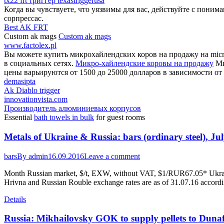
tx22 frt триггер texastriggerusa
Когда вы чувствуете, что уязвимы для вас, действуйте с поним
сорпрессас.
Best AK FRT
Custom ak mags
Custom ak mags
www.factolex.pl
Вы можете купить микрохайлендских коров на продажу на micro
в социальных сетях.
Микро-хайлендские коровы на продажу
Ми
цены варьируются от 1500 до 25000 долларов в зависимости от 
demasipta
Ak Diablo trigger
innovationvista.com
Производитель алюминиевых корпусов
Essential
bath towels in bulk
for guest rooms
Metals of Ukraine & Russia: bars (ordinary steel), Ju
bars
By
admin
16.09.2016
Leave a comment
Month Russian market, $/t, EXW, without VAT, $1/RUR67.05* Ukra
Hrivna and Russian Rouble exchange rates are as of 31.07.16 accord
Details
Russia: Mikhailovsky GOK to supply pellets to Duna