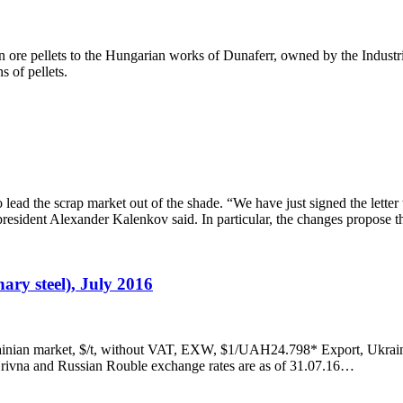
ore pellets to the Hungarian works of Dunaferr, owned by the Industri
 of pellets.
lead the scrap market out of the shade. “We have just signed the letter 
resident Alexander Kalenkov said. In particular, the changes propose 
ary steel), July 2016
nian market, $/t, without VAT, EXW, $1/UAH24.798* Export, Ukrain
rivna and Russian Rouble exchange rates are as of 31.07.16…