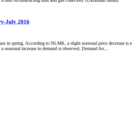
 also reconstructing dust and gas collectors. (Ukrainian metal)
ry-July 2016
se in spring. According to NLMK, a slight seasonal price decrease is exp
t a seasonal increase in demand is observed. Demand for…