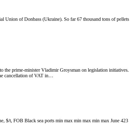
al Union of Donbass (Ukraine). So far 67 thousand tons of pellets
to the prime-minister Vladimir Groysman on legislation initiatives.
the cancellation of VAT in…
e, $/t, FOB Black sea ports min max min max min max June 423