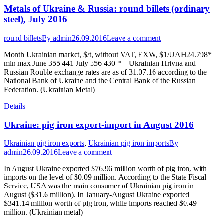
Metals of Ukraine & Russia: round billets (ordinary
steel), July 2016
round billets
By
admin
26.09.2016
Leave a comment
Month Ukrainian market, $/t, without VAT, EXW, $1/UAH24.798*
min max June 355 441 July 356 430 * – Ukrainian Hrivna and
Russian Rouble exchange rates are as of 31.07.16 according to the
National Bank of Ukraine and the Central Bank of the Russian
Federation. (Ukrainian Metal)
Details
Ukraine: pig iron export-import in August 2016
Ukrainian pig iron exports
,
Ukrainian pig iron imports
By
admin
26.09.2016
Leave a comment
In August Ukraine exported $76.96 million worth of pig iron, with
imports on the level of $0.09 million. According to the State Fiscal
Service, USA was the main consumer of Ukrainian pig iron in
August ($31.6 million). In January-August Ukraine exported
$341.14 million worth of pig iron, while imports reached $0.49
million. (Ukrainian metal)