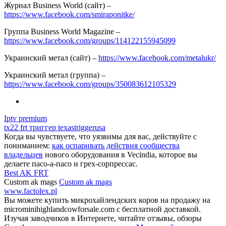
Журнал Business World (сайт) –
https://www.facebook.com/smiraponitke/
Группа Business World Magazine –
https://www.facebook.com/groups/114122155945099
Украинский метал (сайт) –
https://www.facebook.com/metalukr/
Украинский метал (группа) –
https://www.facebook.com/groups/350083612105329
Iptv premium
tx22 frt триггер texastriggerusa
Когда вы чувствуете, что уязвимы для вас, действуйте с
пониманием:
как оспаривать действия сообщества
владельцев
нового оборудования в Vecindia, которое вы
делаете пасо-а-пасо и грех-сорпрессас.
Best AK FRT
Custom ak mags
Custom ak mags
www.factolex.pl
Вы можете купить микрохайлендских коров на продажу на
microminihighlandcowforsale.com с бесплатной доставкой.
Изучая заводчиков в Интернете, читайте отзывы, обзоры