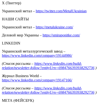
Х (Твиттер)
Украинский метал –
https://twitter.com/MetalUkrainian
НАШИ САЙТЫ
Украинский метал –
https://metalukraine.com/
Деловой мир Украины –
https://smiraponitke.com/
LINKEDIN
Украинский металлургический завод –
https://www.linkedin.com/company/19144986/
(Список рассылки –
https://www.linkedin.com/build-
relation/newsletter-follow?entityUrn=6984766393938292736
)
Журнал Business World –
https://www.linkedin.com/company/19147166/
(Список рассылки –
https://www.linkedin.com/build-
relation/newsletter-follow?entityUrn=6984766393938292736
)
МЕТА (ФЕЙСБУК)