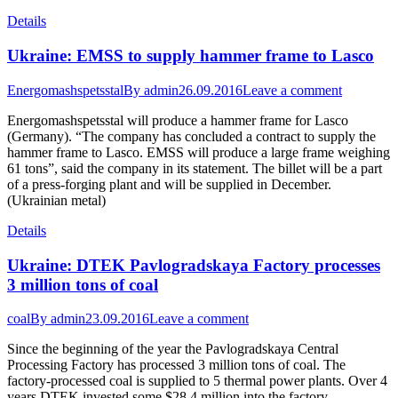
Details
Ukraine: EMSS to supply hammer frame to Lasco
Energomashspetsstal
By
admin
26.09.2016
Leave a comment
Energomashspetsstal will produce a hammer frame for Lasco
(Germany). “The company has concluded a contract to supply the
hammer frame to Lasco. EMSS will produce a large frame weighing
61 tons”, said the company in its statement. The billet will be a part
of a press-forging plant and will be supplied in December.
(Ukrainian metal)
Details
Ukraine: DTEK Pavlogradskaya Factory processes
3 million tons of coal
coal
By
admin
23.09.2016
Leave a comment
Since the beginning of the year the Pavlogradskaya Central
Processing Factory has processed 3 million tons of coal. The
factory-processed coal is supplied to 5 thermal power plants. Over 4
years DTEK invested some $28.4 million into the factory