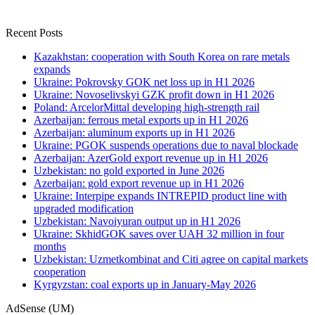
Recent Posts
Kazakhstan: cooperation with South Korea on rare metals
expands
Ukraine: Pokrovsky GOK net loss up in H1 2026
Ukraine: Novoselivskyi GZK profit down in H1 2026
Poland: ArcelorMittal developing high-strength rail
Azerbaijan: ferrous metal exports up in H1 2026
Azerbaijan: aluminum exports up in H1 2026
Ukraine: PGOK suspends operations due to naval blockade
Azerbaijan: AzerGold export revenue up in H1 2026
Uzbekistan: no gold exported in June 2026
Azerbaijan: gold export revenue up in H1 2026
Ukraine: Interpipe expands INTREPID product line with
upgraded modification
Uzbekistan: Navoiyuran output up in H1 2026
Ukraine: SkhidGOK saves over UAH 32 million in four
months
Uzbekistan: Uzmetkombinat and Citi agree on capital markets
cooperation
Kyrgyzstan: coal exports up in January-May 2026
AdSense (UM)