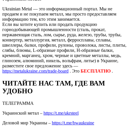
Ukrainian Metal — это информационный портал. Мы не
продаем и не покупаем металл, мы просто предоставляем
информацию тем, кто этим занимается.
Если вы хотите купить или продать продукцию
горнодобывающей промышленности (сталь, прокат,
нержавеющая сталь, лом, сырье, руда, железо, трубы, трубы,
конвертер, металлургия, металл, ферросплавы, сплавы,
швеллеры, балки, профили, рулоны, проволока, листы, плиты,
слябы, блюмы, L-образные профили, H-образные балки,
кремний, марганец, хром, черные и цветные металлы, медь,
глинозем, алюминий, никель, вольфрам, литье) в Украине,
разместите свое предложение здесь —
https://metalukraine.com/trade-board
. Это
БЕСПЛАТНО
.
ЧИТАЙТЕ НАС ТАМ, ГДЕ ВАМ
УДОБНО
ТЕЛЕГРАММА
Украинский метал –
https://t.me/ukrsteel
Деловой мир Украины –
https://t.me/bwaukraine