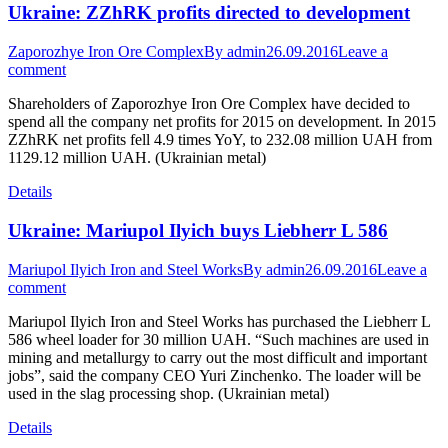
Ukraine: ZZhRK profits directed to development
Zaporozhye Iron Ore Complex
By
admin
26.09.2016
Leave a
comment
Shareholders of Zaporozhye Iron Ore Complex have decided to
spend all the company net profits for 2015 on development. In 2015
ZZhRK net profits fell 4.9 times YoY, to 232.08 million UAH from
1129.12 million UAH. (Ukrainian metal)
Details
Ukraine: Mariupol Ilyich buys Liebherr L 586
Mariupol Ilyich Iron and Steel Works
By
admin
26.09.2016
Leave a
comment
Mariupol Ilyich Iron and Steel Works has purchased the Liebherr L
586 wheel loader for 30 million UAH. “Such machines are used in
mining and metallurgy to carry out the most difficult and important
jobs”, said the company CEO Yuri Zinchenko. The loader will be
used in the slag processing shop. (Ukrainian metal)
Details