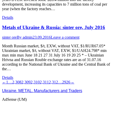
development, increasing its capacities to 7 million tons of coal per
year (when the factory reaches…
Details
Metals of Ukraine & Russia: sinter ore, July 2016
sinter ore
By
admin
23.09.2016
Leave a comment
Month Russian market, $/t, EXW, without VAT, $1/RUR67.05*
Ukrainian market, $/t, without VAT, EXW, $1/UAH24.798* min
max min max June 18 21 27 31 July 16 19 20 25 * – Ukrainian
Hrivna and Russian Rouble exchange rates are as of 31.07.16
according to the National Bank of Ukraine and the Central Bank of
the…
Details
←
1
…
2,308
2,309
2,310
2,311
2,312
…
2926
→
Ukraine. METAL. Manufacturers and Traders
AdSense (UM)