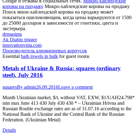
Google и отзывы в социальных сетях.
Микро-хайлендские
коровы на продажу
Микро-хайлендские коровы на продажу
Поиск мини-хайлендской коровы на продажу может
показаться ошеломляющим, когда цены варьируются от 1500
до 25000 долларов в зависимости от генетики, цвета и
экстерьера.
demasipta
Ak Diablo trigger
innovationvista.com
Производитель алюминиевых корпусов
Essential
bath towels in bulk
for guest rooms
Metals of Ukraine & Russia: squares (ordinary
steel), July 2016
squares
By
admin
26.09.2016
Leave a comment
Month Ukrainian market, $/t, without VAT, EXW, $1/UAH24.798*
min max June 413 430 July 430 430 * – Ukrainian Hrivna and
Russian Rouble exchange rates are as of 31.07.16 according to the
National Bank of Ukraine and the Central Bank of the Russian
Federation. (Ukrainian Metal)
Details