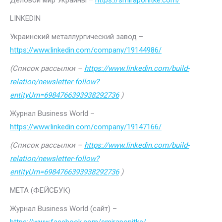
Деловой мир Украины –
https://smiraponitke.com/
LINKEDIN
Украинский металлургический завод –
https://www.linkedin.com/company/19144986/
(Список рассылки –
https://www.linkedin.com/build-
relation/newsletter-follow?
entityUrn=6984766393938292736
)
Журнал Business World –
https://www.linkedin.com/company/19147166/
(Список рассылки –
https://www.linkedin.com/build-
relation/newsletter-follow?
entityUrn=6984766393938292736
)
МЕТА (ФЕЙСБУК)
Журнал Business World (сайт) –