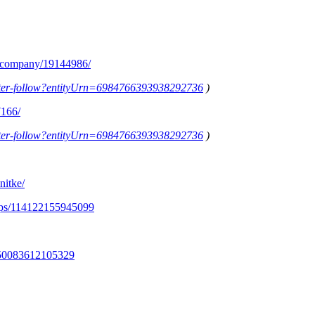
m/company/19144986/
letter-follow?entityUrn=6984766393938292736
)
7166/
letter-follow?entityUrn=6984766393938292736
)
nitke/
ups/114122155945099
350083612105329