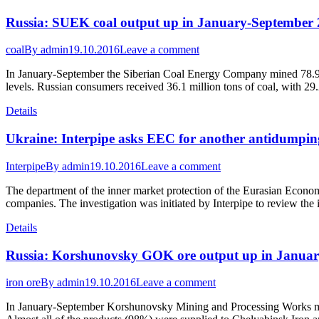
Russia: SUEK coal output up in January-September
coal
By
admin
19.10.2016
Leave a comment
In January-September the Siberian Coal Energy Company mined 78.9 mi
levels. Russian consumers received 36.1 million tons of coal, with 29
Details
Ukraine: Interpipe asks EEC for another antidumping
Interpipe
By
admin
19.10.2016
Leave a comment
The department of the inner market protection of the Eurasian Econom
companies. The investigation was initiated by Interpipe to review t
Details
Russia: Korshunovsky GOK ore output up in Janua
iron ore
By
admin
19.10.2016
Leave a comment
In January-September Korshunovsky Mining and Processing Works mine