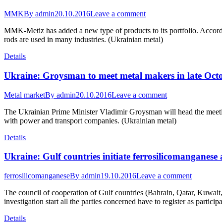
MMK
By
admin
20.10.2016
Leave a comment
MMK-Metiz has added a new type of products to its portfolio. Accordi
rods are used in many industries. (Ukrainian metal)
Details
Ukraine: Groysman to meet metal makers in late Oct
Metal market
By
admin
20.10.2016
Leave a comment
The Ukrainian Prime Minister Vladimir Groysman will head the meetin
with power and transport companies. (Ukrainian metal)
Details
Ukraine: Gulf countries initiate ferrosilicomanganes
ferrosilicomanganese
By
admin
19.10.2016
Leave a comment
The council of cooperation of Gulf countries (Bahrain, Qatar, Kuwait
investigation start all the parties concerned have to register as partic
Details