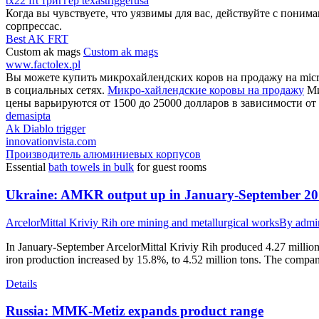
tx22 frt триггер texastriggerusa
Когда вы чувствуете, что уязвимы для вас, действуйте с поним
сорпрессас.
Best AK FRT
Custom ak mags
Custom ak mags
www.factolex.pl
Вы можете купить микрохайлендских коров на продажу на micro
в социальных сетях.
Микро-хайлендские коровы на продажу
Ми
цены варьируются от 1500 до 25000 долларов в зависимости от 
demasipta
Ak Diablo trigger
innovationvista.com
Производитель алюминиевых корпусов
Essential
bath towels in bulk
for guest rooms
Ukraine: AMKR output up in January-September 2
ArcelorMittal Kriviy Rih ore mining and metallurgical works
By
admi
In January-September ArcelorMittal Kriviy Rih produced 4.27 million 
iron production increased by 15.8%, to 4.52 million tons. The compan
Details
Russia: MMK-Metiz expands product range