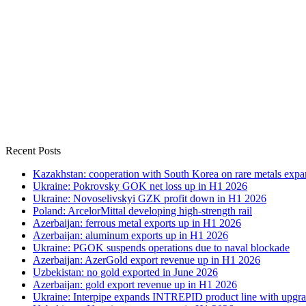
Recent Posts
Kazakhstan: cooperation with South Korea on rare metals expa
Ukraine: Pokrovsky GOK net loss up in H1 2026
Ukraine: Novoselivskyi GZK profit down in H1 2026
Poland: ArcelorMittal developing high-strength rail
Azerbaijan: ferrous metal exports up in H1 2026
Azerbaijan: aluminum exports up in H1 2026
Ukraine: PGOK suspends operations due to naval blockade
Azerbaijan: AzerGold export revenue up in H1 2026
Uzbekistan: no gold exported in June 2026
Azerbaijan: gold export revenue up in H1 2026
Ukraine: Interpipe expands INTREPID product line with upgra