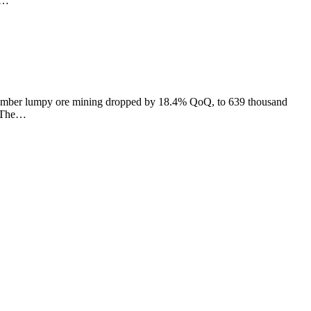
,…
eptember lumpy ore mining dropped by 18.4% QoQ, to 639 thousand
. The…