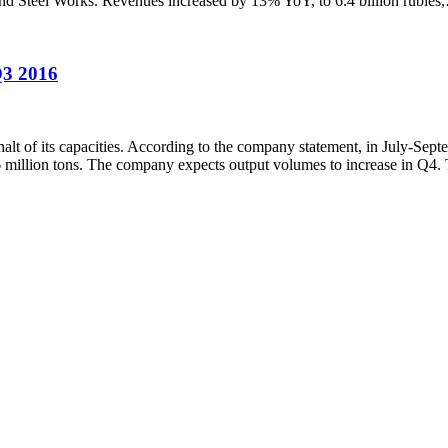
and Steel Works. Revenues increased by 13% YoY, to 6.4 billion rubles
Q3 2016
halt of its capacities. According to the company statement, in July-S
6 million tons. The company expects output volumes to increase in Q4