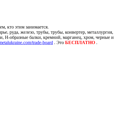
м, кто этим занимается.
е, руда, железо, трубы, трубы, конвертер, металлургия,
и, H-образные балки, кремний, марганец, хром, черные и
/metalukraine.com/trade-board
. Это
БЕСПЛАТНО
.