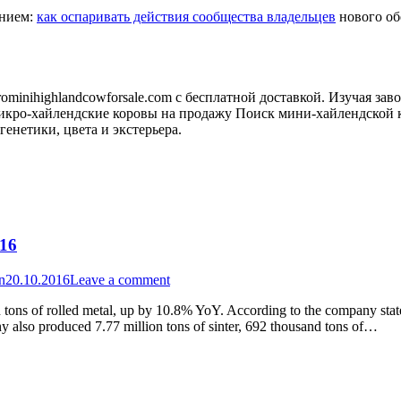
анием:
как оспаривать действия сообщества владельцев
нового обо
minihighlandcowforsale.com с бесплатной доставкой. Изучая зав
кро-хайлендские коровы на продажу Поиск мини-хайлендской к
генетики, цвета и экстерьера.
016
n
20.10.2016
Leave a comment
tons of rolled metal, up by 10.8% YoY. According to the company state
y also produced 7.77 million tons of sinter, 692 thousand tons of…