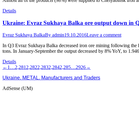
Almost all of the products (98%) were supplied to Chelyabinsk Iron 
Details
Ukraine: Evraz Sukhaya Balka ore output down in 
Evraz Sukhaya Balka
By
admin
19.10.2016
Leave a comment
In Q3 Evraz Sukhaya Balka decreased iron ore mining following the 
tons. In January-September the output decreased by 8% YoY, to 1.94
Details
←
1
…
2,281
2,282
2,283
2,284
2,285
…
2926
→
Ukraine. METAL. Manufacturers and Traders
AdSense (UM)