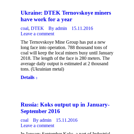
Ukraine: DTEK Ternovskoye miners
have work for a year
coal
,
DTEK
By
admin
15.11.2016
Leave a comment
The Ternovskoye Mine Group has put a new
long face into operation. 788 thousand tons of
coal will keep the local miners busy until January
2018. The length of the face is 280 meters. The
average daily output is estimated at 2 thousand
tons. (Ukrainian metal)
Details
Russia: Koks output up in January-
September 2016
coal
By
admin
15.11.2016
Leave a comment
In January-September Koks, a part of Industrial-