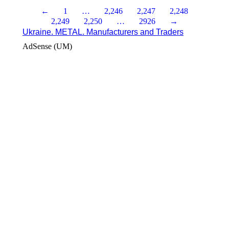
←
1
…
2,246
2,247
2,248
2,249
2,250
…
2926
→
Ukraine. METAL. Manufacturers and Traders
AdSense (UM)