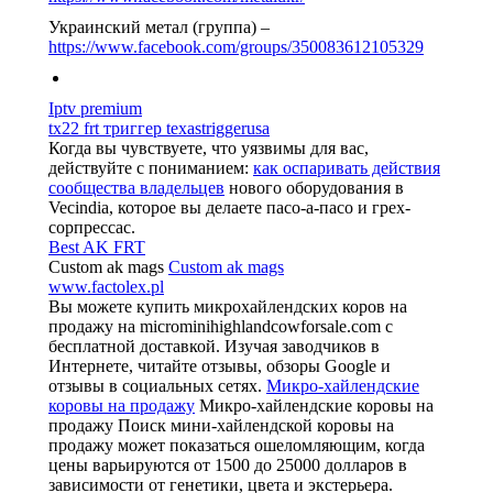
Украинский метал (группа) –
https://www.facebook.com/groups/350083612105329
Iptv premium
tx22 frt триггер texastriggerusa
Когда вы чувствуете, что уязвимы для вас,
действуйте с пониманием:
как оспаривать действия
сообщества владельцев
нового оборудования в
Vecindia, которое вы делаете пасо-а-пасо и грех-
сорпрессас.
Best AK FRT
Custom ak mags
Custom ak mags
www.factolex.pl
Вы можете купить микрохайлендских коров на
продажу на microminihighlandcowforsale.com с
бесплатной доставкой. Изучая заводчиков в
Интернете, читайте отзывы, обзоры Google и
отзывы в социальных сетях.
Микро-хайлендские
коровы на продажу
Микро-хайлендские коровы на
продажу Поиск мини-хайлендской коровы на
продажу может показаться ошеломляющим, когда
цены варьируются от 1500 до 25000 долларов в
зависимости от генетики, цвета и экстерьера.