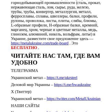
горнодобывающей промышленности (сталь, прокат,
нержавеющая сталь, лом, сырье, руда, железо,
трубы, трубы, конвертер, металлургия, металл,
ферросплавы, сплавы, швеллеры, балки, профили,
рулоны, проволока, листы, плиты, слябы, блюмы,
L-образные профили, H-образные балки, кремний,
марганец, хром, черные и цветные металлы, медь,
глинозем, алюминий, никель, вольфрам, литье) в
Украине, разместите свое предложение здесь —
https://metalukraine.com/trade-board
. Это
БЕСПЛАТНО
.
ЧИТАЙТЕ НАС ТАМ, ГДЕ ВАМ
УДОБНО
ТЕЛЕГРАММА
Украинский метал –
https://t.me/ukrsteel
Деловой мир Украины –
https://t.me/bwaukraine
Х (Твиттер)
Украинский метал –
https://twitter.com/MetalUkrainian
НАШИ САЙТЫ