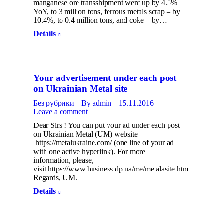
manganese ore transshipment went up by 4.5%
YoY, to 3 million tons, ferrous metals scrap – by
10.4%, to 0.4 million tons, and coke – by…
Details
Your advertisement under each post
on Ukrainian Metal site
Без рубрики
By
admin
15.11.2016
Leave a comment
Dear Sirs ! You can put your ad under each post
on Ukrainian Metal (UM) website –
https://metalukraine.com/ (one line of your ad
with one active hyperlink). For more
information, please,
visit https://www.business.dp.ua/me/metalasite.htm.
Regards, UM.
Details