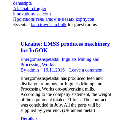
demasipta
Ak Diablo trigger
innovationvista.com
Производитель алюминиевых корпусов
Essential
bath towels in bulk
for guest rooms
Ukraine: EMSS produces machinery
for InGOK
Energomashspetsstal
,
Ingulets Mining and
Processing Works
By
admin
16.11.2016
Leave a comment
Energomashspetsstal has produced feed and
discharge trunnions for Ingulets Mining and
Processing Works ore-pulverizing mills.
According to the company statement, the weight
of the equipment totaled 71 tons. The contract
was concluded in July. All the parts will be
supplied by year-end. (Ukrainian metal)
Details