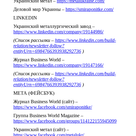
Украинский метал –
https://metalukraine.com/
Деловой мир Украины –
https://smiraponitke.com/
LINKEDIN
Украинский металлургический завод –
https://www.linkedin.com/company/19144986/
(Список рассылки –
https://www.linkedin.com/build-
relation/newsletter-follow?
entityUrn=6984766393938292736
)
Журнал Business World –
https://www.linkedin.com/company/19147166/
(Список рассылки –
https://www.linkedin.com/build-
relation/newsletter-follow?
entityUrn=6984766393938292736
)
МЕТА (ФЕЙСБУК)
Журнал Business World (сайт) –
https://www.facebook.com/smiraponitke/
Группа Business World Magazine –
https://www.facebook.com/groups/114122155945099
Украинский метал (сайт) –
https://www.facebook.com/metalukr/