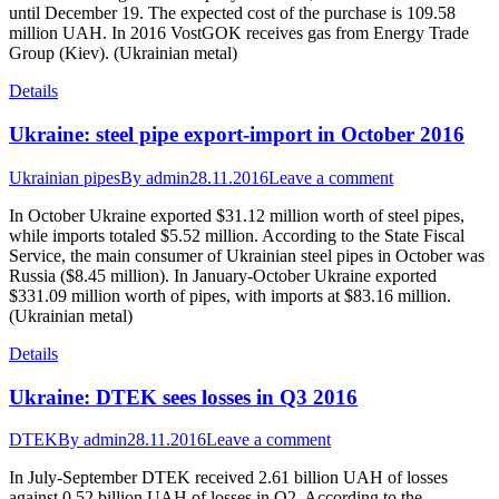
until December 19. The expected cost of the purchase is 109.58
million UAH. In 2016 VostGOK receives gas from Energy Trade
Group (Kiev). (Ukrainian metal)
Details
Ukraine: steel pipe export-import in October 2016
Ukrainian pipes
By
admin
28.11.2016
Leave a comment
In October Ukraine exported $31.12 million worth of steel pipes,
while imports totaled $5.52 million. According to the State Fiscal
Service, the main consumer of Ukrainian steel pipes in October was
Russia ($8.45 million). In January-October Ukraine exported
$331.09 million worth of pipes, with imports at $83.16 million.
(Ukrainian metal)
Details
Ukraine: DTEK sees losses in Q3 2016
DTEK
By
admin
28.11.2016
Leave a comment
In July-September DTEK received 2.61 billion UAH of losses
against 0.52 billion UAH of losses in Q2. According to the