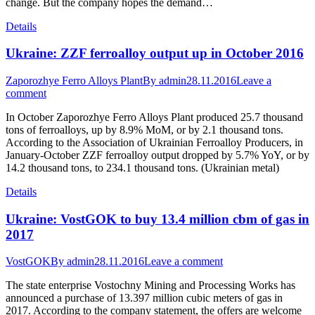
change. But the company hopes the demand…
Details
Ukraine: ZZF ferroalloy output up in October 2016
Zaporozhye Ferro Alloys Plant
By
admin
28.11.2016
Leave a
comment
In October Zaporozhye Ferro Alloys Plant produced 25.7 thousand
tons of ferroalloys, up by 8.9% MoM, or by 2.1 thousand tons.
According to the Association of Ukrainian Ferroalloy Producers, in
January-October ZZF ferroalloy output dropped by 5.7% YoY, or by
14.2 thousand tons, to 234.1 thousand tons. (Ukrainian metal)
Details
Ukraine: VostGOK to buy 13.4 million cbm of gas in
2017
VostGOK
By
admin
28.11.2016
Leave a comment
The state enterprise Vostochny Mining and Processing Works has
announced a purchase of 13.397 million cubic meters of gas in
2017. According to the company statement, the offers are welcome