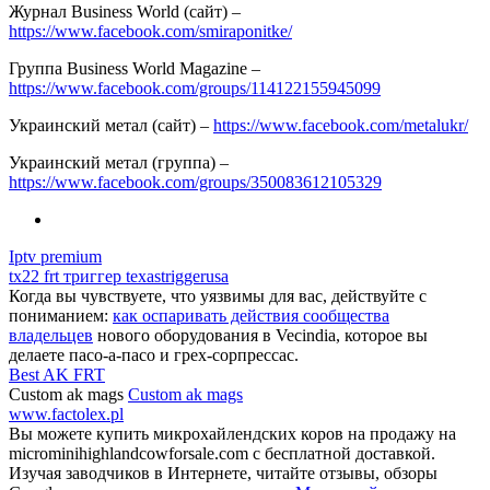
Журнал Business World (сайт) –
https://www.facebook.com/smiraponitke/
Группа Business World Magazine –
https://www.facebook.com/groups/114122155945099
Украинский метал (сайт) –
https://www.facebook.com/metalukr/
Украинский метал (группа) –
https://www.facebook.com/groups/350083612105329
Iptv premium
tx22 frt триггер texastriggerusa
Когда вы чувствуете, что уязвимы для вас, действуйте с
пониманием:
как оспаривать действия сообщества
владельцев
нового оборудования в Vecindia, которое вы
делаете пасо-а-пасо и грех-сорпрессас.
Best AK FRT
Custom ak mags
Custom ak mags
www.factolex.pl
Вы можете купить микрохайлендских коров на продажу на
microminihighlandcowforsale.com с бесплатной доставкой.
Изучая заводчиков в Интернете, читайте отзывы, обзоры