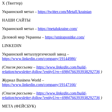
Х (Твиттер)
Украинский метал –
https://twitter.com/MetalUkrainian
НАШИ САЙТЫ
Украинский метал –
https://metalukraine.com/
Деловой мир Украины –
https://smiraponitke.com/
LINKEDIN
Украинский металлургический завод –
https://www.linkedin.com/company/19144986/
(Список рассылки –
https://www.linkedin.com/build-
relation/newsletter-follow?entityUrn=6984766393938292736
)
Журнал Business World –
https://www.linkedin.com/company/19147166/
(Список рассылки –
https://www.linkedin.com/build-
relation/newsletter-follow?entityUrn=6984766393938292736
)
МЕТА (ФЕЙСБУК)