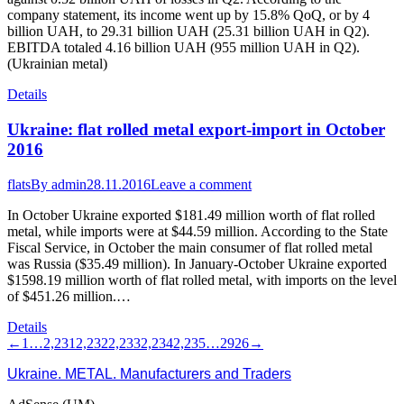
company statement, its income went up by 15.8% QoQ, or by 4
billion UAH, to 29.31 billion UAH (25.31 billion UAH in Q2).
EBITDA totaled 4.16 billion UAH (955 million UAH in Q2).
(Ukrainian metal)
Details
Ukraine: flat rolled metal export-import in October
2016
flats
By
admin
28.11.2016
Leave a comment
In October Ukraine exported $181.49 million worth of flat rolled
metal, while imports were at $44.59 million. According to the State
Fiscal Service, in October the main consumer of flat rolled metal
was Russia ($35.49 million). In January-October Ukraine exported
$1598.19 million worth of flat rolled metal, with imports on the level
of $451.26 million.…
Details
←
1
…
2,231
2,232
2,233
2,234
2,235
…
2926
→
Ukraine. METAL. Manufacturers and Traders