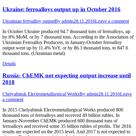
Ukraine: ferroalloys output up in October 2016
Ukrainian ferroalloy output
By
admin
28.11.2016
Leave a comment
In October Ukraine produced 94.7 thousand tons of ferroalloys, up
by 8% MoM, or by 7 thousand tons. According to the Association of
Ukrainian Ferroalloy Producers, in January-October ferroalloy
output went up by 11.4% YoY, or by 86.3 thousand tons, to 847.6
thousand tons. (Ukrainian metal)
Details
Russia: ChEMK not expecting output increase until
2018
Chelyabinsk Electrometallurgical Works
By
admin
28.11.2016
Leave
a comment
In 2015 Chelyabinsk Electrometallurgical Works produced 800
thousand tons of ferroalloys and received 49 billion rubles. In
January-November ChEMK produced 600 thousand tons of
ferroalloys and received some 35 billion rubles of profits. The 2016
results are expected on the 2015 level. And 2017 is not expected to