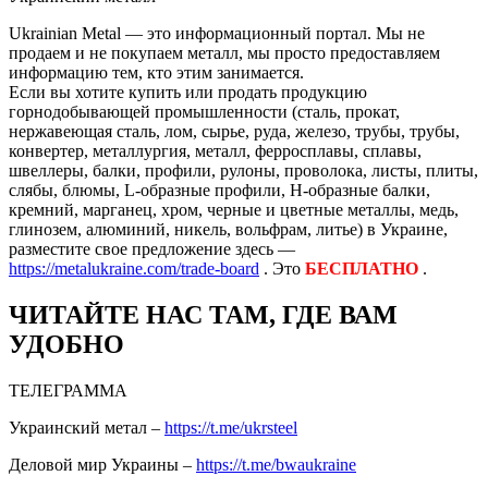
Ukrainian Metal — это информационный портал. Мы не
продаем и не покупаем металл, мы просто предоставляем
информацию тем, кто этим занимается.
Если вы хотите купить или продать продукцию
горнодобывающей промышленности (сталь, прокат,
нержавеющая сталь, лом, сырье, руда, железо, трубы, трубы,
конвертер, металлургия, металл, ферросплавы, сплавы,
швеллеры, балки, профили, рулоны, проволока, листы, плиты,
слябы, блюмы, L-образные профили, H-образные балки,
кремний, марганец, хром, черные и цветные металлы, медь,
глинозем, алюминий, никель, вольфрам, литье) в Украине,
разместите свое предложение здесь —
https://metalukraine.com/trade-board
. Это
БЕСПЛАТНО
.
ЧИТАЙТЕ НАС ТАМ, ГДЕ ВАМ
УДОБНО
ТЕЛЕГРАММА
Украинский метал –
https://t.me/ukrsteel
Деловой мир Украины –
https://t.me/bwaukraine