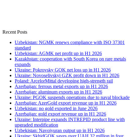
Recent Posts
Uzbekistan: NGMK renews compliance with ISO 37301
standard
Uzbekistan: AGMK net profit up in H1 2026
Kazakhstan: cooperation with South Korea on rare metals
expands
Ukraine: Pokrovsky GOK net loss up in H1 2026
Ukraine: Novoselivskyi GZK profit down in H1 2026
Poland: ArcelorMittal developing high-strength rail
Azerbaijan: ferrous metal exports up in H1 2026
Azerbaijan: aluminum exports up in H1 2026
Ukraine: PGOK suspends operations due to naval blockade
Azerbaijan: AzerGold export revenue up in H1 2026
Uzbekistan: no gold exported in June 2026
Azerbaijan: gold export revenue up in H1 2026
Ukraine: Interpipe expands INTREPID product line with
upgraded modification
Uzbekistan: Navoiyuran output up in H1 2026
Ukraine: SkhidGOK saves over UAH 32 million in four