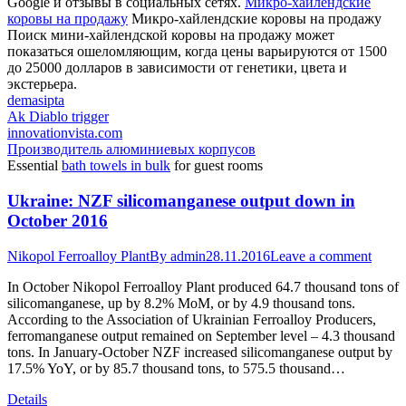
Google и отзывы в социальных сетях.
Микро-хайлендские
коровы на продажу
Микро-хайлендские коровы на продажу
Поиск мини-хайлендской коровы на продажу может
показаться ошеломляющим, когда цены варьируются от 1500
до 25000 долларов в зависимости от генетики, цвета и
экстерьера.
demasipta
Ak Diablo trigger
innovationvista.com
Производитель алюминиевых корпусов
Essential
bath towels in bulk
for guest rooms
Ukraine: NZF silicomanganese output down in
October 2016
Nikopol Ferroalloy Plant
By
admin
28.11.2016
Leave a comment
In October Nikopol Ferroalloy Plant produced 64.7 thousand tons of
silicomanganese, up by 8.2% MoM, or by 4.9 thousand tons.
According to the Association of Ukrainian Ferroalloy Producers,
ferromanganese output remained on September level – 4.3 thousand
tons. In January-October NZF increased silicomanganese output by
17.5% YoY, or by 85.7 thousand tons, to 575.5 thousand…
Details