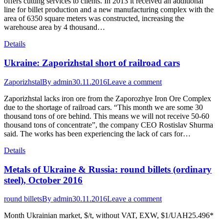
offers cutting services to clients. In 2013 it received an additional
line for billet production and a new manufacturing complex with the
area of 6350 square meters was constructed, increasing the
warehouse area by 4 thousand…
Details
Ukraine: Zaporizhstal short of railroad cars
Zaporizhstal
By
admin
30.11.2016
Leave a comment
Zaporizhstal lacks iron ore from the Zaporozhye Iron Ore Complex
due to the shortage of railroad cars. “This month we are some 30
thousand tons of ore behind. This means we will not receive 50-60
thousand tons of concentrate”, the company CEO Rostislav Shurma
said. The works has been experiencing the lack of cars for…
Details
Metals of Ukraine & Russia: round billets (ordinary
steel), October 2016
round billets
By
admin
30.11.2016
Leave a comment
Month Ukrainian market, $/t, without VAT, EXW, $1/UAH25.496*