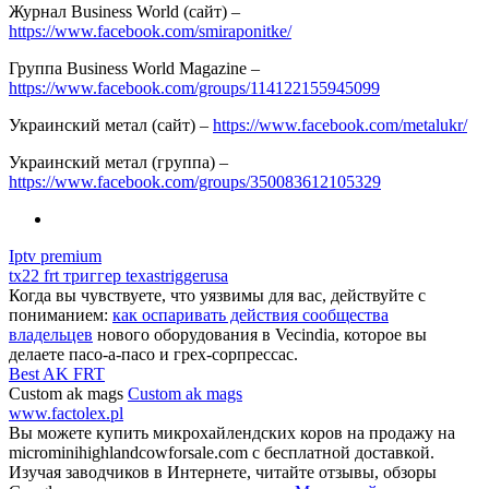
Журнал Business World (сайт) –
https://www.facebook.com/smiraponitke/
Группа Business World Magazine –
https://www.facebook.com/groups/114122155945099
Украинский метал (сайт) –
https://www.facebook.com/metalukr/
Украинский метал (группа) –
https://www.facebook.com/groups/350083612105329
Iptv premium
tx22 frt триггер texastriggerusa
Когда вы чувствуете, что уязвимы для вас, действуйте с
пониманием:
как оспаривать действия сообщества
владельцев
нового оборудования в Vecindia, которое вы
делаете пасо-а-пасо и грех-сорпрессас.
Best AK FRT
Custom ak mags
Custom ak mags
www.factolex.pl
Вы можете купить микрохайлендских коров на продажу на
microminihighlandcowforsale.com с бесплатной доставкой.
Изучая заводчиков в Интернете, читайте отзывы, обзоры