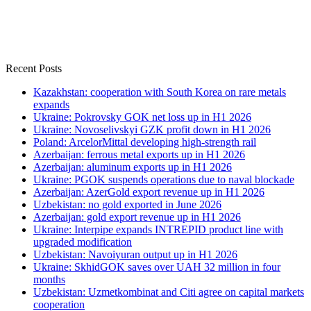
Recent Posts
Kazakhstan: cooperation with South Korea on rare metals
expands
Ukraine: Pokrovsky GOK net loss up in H1 2026
Ukraine: Novoselivskyi GZK profit down in H1 2026
Poland: ArcelorMittal developing high-strength rail
Azerbaijan: ferrous metal exports up in H1 2026
Azerbaijan: aluminum exports up in H1 2026
Ukraine: PGOK suspends operations due to naval blockade
Azerbaijan: AzerGold export revenue up in H1 2026
Uzbekistan: no gold exported in June 2026
Azerbaijan: gold export revenue up in H1 2026
Ukraine: Interpipe expands INTREPID product line with
upgraded modification
Uzbekistan: Navoiyuran output up in H1 2026
Ukraine: SkhidGOK saves over UAH 32 million in four
months
Uzbekistan: Uzmetkombinat and Citi agree on capital markets
cooperation