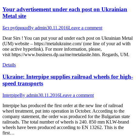
Your advertisement under each post on Ukrainian
Metal site
Без рубрики
By
admin
30.11.2016
Leave a comment
Dear Sirs ! You can put your ad under each post on Ukrainian Metal
(UM) website – https://metalukraine.com/ (one line of your ad with
one active hyperlink). For more information, please,
visit https://www.business.dp.ua/me/metalasite.htm. Regards, UM.
Details
Ukraine: Interpipe supplies railroad wheels for high-
speed transports
Interpipe
By
admin
30.11.2016
Leave a comment
Interpipe has produced the first order at the new line of railroad
wheel treatment, put into operation in October. According to the
company statement, the order was produced for the Bulgarian state
railroads. The total number of wheels is 240. 850 mm KLW-brand
wheels have been produced according to EN 13262. This is the
first…