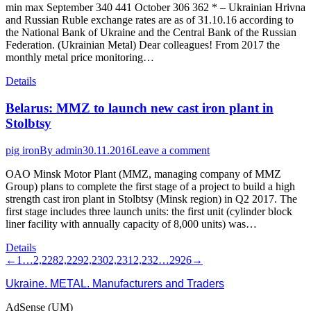
min max September 340 441 October 306 362 * – Ukrainian Hrivna
and Russian Ruble exchange rates are as of 31.10.16 according to
the National Bank of Ukraine and the Central Bank of the Russian
Federation. (Ukrainian Metal) Dear colleagues! From 2017 the
monthly metal price monitoring…
Details
Belarus: MMZ to launch new cast iron plant in
Stolbtsy
pig iron
By
admin
30.11.2016
Leave a comment
OAO Minsk Motor Plant (MMZ, managing company of MMZ
Group) plans to complete the first stage of a project to build a high
strength cast iron plant in Stolbtsy (Minsk region) in Q2 2017. The
first stage includes three launch units: the first unit (cylinder block
liner facility with annually capacity of 8,000 units) was…
Details
←
1
…
2,228
2,229
2,230
2,231
2,232
…
2926
→
Ukraine. METAL. Manufacturers and Traders
AdSense (UM)