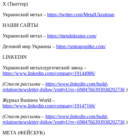
Х (Твиттер)
Украинский метал –
https://twitter.com/MetalUkrainian
НАШИ САЙТЫ
Украинский метал –
https://metalukraine.com/
Деловой мир Украины –
https://smiraponitke.com/
LINKEDIN
Украинский металлургический завод –
https://www.linkedin.com/company/19144986/
(Список рассылки –
https://www.linkedin.com/build-
relation/newsletter-follow?entityUrn=6984766393938292736
)
Журнал Business World –
https://www.linkedin.com/company/19147166/
(Список рассылки –
https://www.linkedin.com/build-
relation/newsletter-follow?entityUrn=6984766393938292736
)
МЕТА (ФЕЙСБУК)