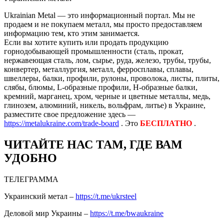
Ukrainian Metal — это информационный портал. Мы не
продаем и не покупаем металл, мы просто предоставляем
информацию тем, кто этим занимается.
Если вы хотите купить или продать продукцию
горнодобывающей промышленности (сталь, прокат,
нержавеющая сталь, лом, сырье, руда, железо, трубы, трубы,
конвертер, металлургия, металл, ферросплавы, сплавы,
швеллеры, балки, профили, рулоны, проволока, листы, плиты,
слябы, блюмы, L-образные профили, H-образные балки,
кремний, марганец, хром, черные и цветные металлы, медь,
глинозем, алюминий, никель, вольфрам, литье) в Украине,
разместите свое предложение здесь —
https://metalukraine.com/trade-board
. Это
БЕСПЛАТНО
.
ЧИТАЙТЕ НАС ТАМ, ГДЕ ВАМ
УДОБНО
ТЕЛЕГРАММА
Украинский метал –
https://t.me/ukrsteel
Деловой мир Украины –
https://t.me/bwaukraine