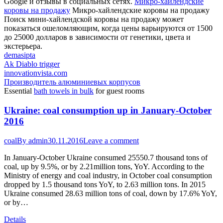
Google и отзывы в социальных сетях.
Микро-хайлендские
коровы на продажу
Микро-хайлендские коровы на продажу
Поиск мини-хайлендской коровы на продажу может
показаться ошеломляющим, когда цены варьируются от 1500
до 25000 долларов в зависимости от генетики, цвета и
экстерьера.
demasipta
Ak Diablo trigger
innovationvista.com
Производитель алюминиевых корпусов
Essential
bath towels in bulk
for guest rooms
Ukraine: coal consumption up in January-October
2016
coal
By
admin
30.11.2016
Leave a comment
In January-October Ukraine consumed 25550.7 thousand tons of
coal, up by 9.5%, or by 2.21million tons, YoY. According to the
Ministry of energy and coal industry, in October coal consumption
dropped by 1.5 thousand tons YoY, to 2.63 million tons. In 2015
Ukraine consumed 28.63 million tons of coal, down by 17.6% YoY,
or by…
Details