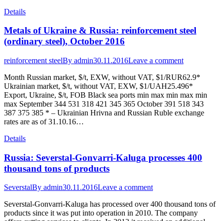
Details
Metals of Ukraine & Russia: reinforcement steel
(ordinary steel), October 2016
reinforcement steel
By
admin
30.11.2016
Leave a comment
Month Russian market, $/t, EXW, without VAT, $1/RUR62.9*
Ukrainian market, $/t, without VAT, EXW, $1/UAH25.496*
Export, Ukraine, $/t, FOB Black sea ports min max min max min
max September 344 531 318 421 345 365 October 391 518 343
387 375 385 * – Ukrainian Hrivna and Russian Ruble exchange
rates are as of 31.10.16…
Details
Russia: Severstal-Gonvarri-Kaluga processes 400
thousand tons of products
Severstal
By
admin
30.11.2016
Leave a comment
Severstal-Gonvarri-Kaluga has processed over 400 thousand tons of
products since it was put into operation in 2010. The company