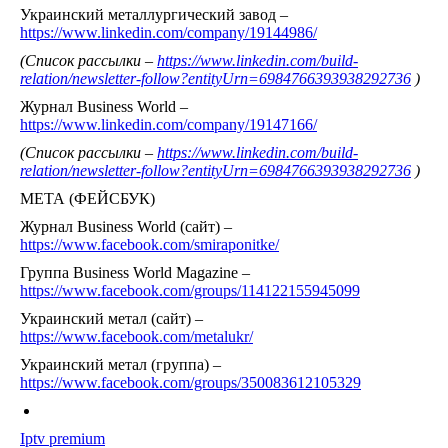
Украинский металлургический завод –
https://www.linkedin.com/company/19144986/
(Список рассылки –
https://www.linkedin.com/build-
relation/newsletter-follow?entityUrn=6984766393938292736
)
Журнал Business World –
https://www.linkedin.com/company/19147166/
(Список рассылки –
https://www.linkedin.com/build-
relation/newsletter-follow?entityUrn=6984766393938292736
)
МЕТА (ФЕЙСБУК)
Журнал Business World (сайт) –
https://www.facebook.com/smiraponitke/
Группа Business World Magazine –
https://www.facebook.com/groups/114122155945099
Украинский метал (сайт) –
https://www.facebook.com/metalukr/
Украинский метал (группа) –
https://www.facebook.com/groups/350083612105329
Iptv premium