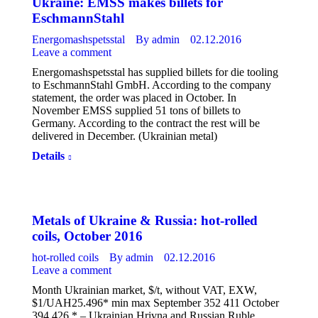
Ukraine: EMSS makes billets for
EschmannStahl
Energomashspetsstal
By
admin
02.12.2016
Leave a comment
Energomashspetsstal has supplied billets for die tooling
to EschmannStahl GmbH. According to the company
statement, the order was placed in October. In
November EMSS supplied 51 tons of billets to
Germany. According to the contract the rest will be
delivered in December. (Ukrainian metal)
Details
Metals of Ukraine & Russia: hot-rolled
coils, October 2016
hot-rolled coils
By
admin
02.12.2016
Leave a comment
Month Ukrainian market, $/t, without VAT, EXW,
$1/UAH25.496* min max September 352 411 October
394 426 * – Ukrainian Hrivna and Russian Ruble