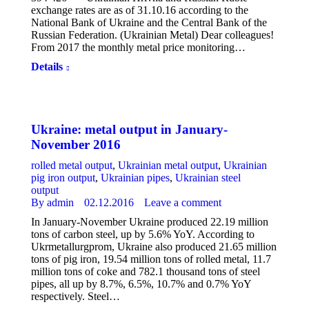
exchange rates are as of 31.10.16 according to the
National Bank of Ukraine and the Central Bank of the
Russian Federation. (Ukrainian Metal) Dear colleagues!
From 2017 the monthly metal price monitoring…
Details
Ukraine: metal output in January-
November 2016
rolled metal output
,
Ukrainian metal output
,
Ukrainian
pig iron output
,
Ukrainian pipes
,
Ukrainian steel
output
By
admin
02.12.2016
Leave a comment
In January-November Ukraine produced 22.19 million
tons of carbon steel, up by 5.6% YoY. According to
Ukrmetallurgprom, Ukraine also produced 21.65 million
tons of pig iron, 19.54 million tons of rolled metal, 11.7
million tons of coke and 782.1 thousand tons of steel
pipes, all up by 8.7%, 6.5%, 10.7% and 0.7% YoY
respectively. Steel…