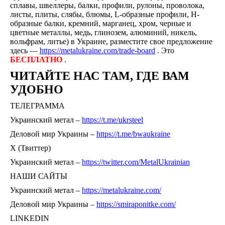
сплавы, швеллеры, балки, профили, рулоны, проволока,
листы, плиты, слябы, блюмы, L-образные профили, H-
образные балки, кремний, марганец, хром, черные и
цветные металлы, медь, глинозем, алюминий, никель,
вольфрам, литье) в Украине, разместите свое предложение
здесь —
https://metalukraine.com/trade-board
. Это
БЕСПЛАТНО
.
ЧИТАЙТЕ НАС ТАМ, ГДЕ ВАМ
УДОБНО
ТЕЛЕГРАММА
Украинский метал –
https://t.me/ukrsteel
Деловой мир Украины –
https://t.me/bwaukraine
Х (Твиттер)
Украинский метал –
https://twitter.com/MetalUkrainian
НАШИ САЙТЫ
Украинский метал –
https://metalukraine.com/
Деловой мир Украины –
https://smiraponitke.com/
LINKEDIN