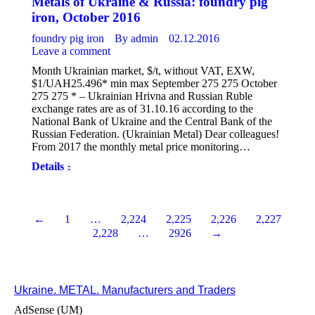
Metals of Ukraine & Russia: foundry pig
iron, October 2016
foundry pig iron
By
admin
02.12.2016
Leave a comment
Month Ukrainian market, $/t, without VAT, EXW,
$1/UAH25.496* min max September 275 275 October
275 275 * – Ukrainian Hrivna and Russian Ruble
exchange rates are as of 31.10.16 according to the
National Bank of Ukraine and the Central Bank of the
Russian Federation. (Ukrainian Metal) Dear colleagues!
From 2017 the monthly metal price monitoring…
Details
←
1
…
2,224
2,225
2,226
2,227
2,228
…
2926
→
Ukraine. METAL. Manufacturers and Traders
AdSense (UM)