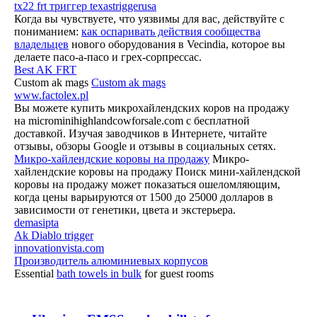
tx22 frt триггер texastriggerusa
Когда вы чувствуете, что уязвимы для вас, действуйте с
пониманием:
как оспаривать действия сообщества
владельцев
нового оборудования в Vecindia, которое вы
делаете пасо-а-пасо и грех-сорпрессас.
Best AK FRT
Custom ak mags
Custom ak mags
www.factolex.pl
Вы можете купить микрохайлендских коров на продажу
на microminihighlandcowforsale.com с бесплатной
доставкой. Изучая заводчиков в Интернете, читайте
отзывы, обзоры Google и отзывы в социальных сетях.
Микро-хайлендские коровы на продажу
Микро-
хайлендские коровы на продажу Поиск мини-хайлендской
коровы на продажу может показаться ошеломляющим,
когда цены варьируются от 1500 до 25000 долларов в
зависимости от генетики, цвета и экстерьера.
demasipta
Ak Diablo trigger
innovationvista.com
Производитель алюминиевых корпусов
Essential
bath towels in bulk
for guest rooms