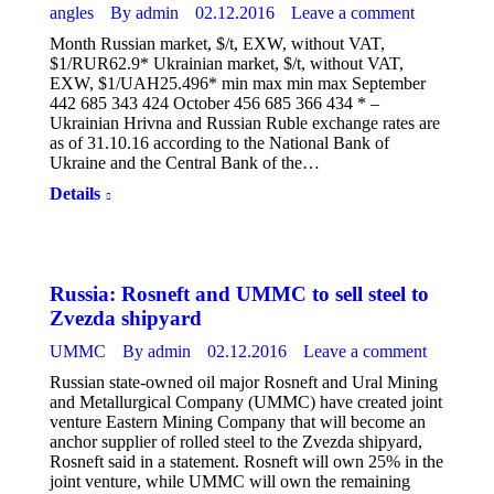
angles
By
admin
02.12.2016
Leave a comment
Month Russian market, $/t, EXW, without VAT,
$1/RUR62.9* Ukrainian market, $/t, without VAT,
EXW, $1/UAH25.496* min max min max September
442 685 343 424 October 456 685 366 434 * –
Ukrainian Hrivna and Russian Ruble exchange rates are
as of 31.10.16 according to the National Bank of
Ukraine and the Central Bank of the…
Details
Russia: Rosneft and UMMC to sell steel to
Zvezda shipyard
UMMC
By
admin
02.12.2016
Leave a comment
Russian state-owned oil major Rosneft and Ural Mining
and Metallurgical Company (UMMC) have created joint
venture Eastern Mining Company that will become an
anchor supplier of rolled steel to the Zvezda shipyard,
Rosneft said in a statement. Rosneft will own 25% in the
joint venture, while UMMC will own the remaining