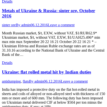
Details
Metals of Ukraine & Russia: sinter ore, October
2016
sinter ore
By
admin
06.12.2016
Leave a comment
Month Russian market, $/t, EXW, without VAT, $1/RUR62.9*
Ukrainian market, $/t, without VAT, EXW, $1/UAH25.496* min
max min max September 20 22 16 21 October 20 22 16 21 * –
Ukrainian Hrivna and Russian Ruble exchange rates are as of
31.10.16 according to the National Bank of Ukraine and the Central
Bank of the…
Details
Ukraine: flat rolled metal hit by Indian duties
antidumping
,
flats
By
admin
06.12.2016
Leave a comment
India has imposed a protective duty on the flat hot-rolled metal in
sheets and coils of alloyed or non-alloyed steel with thickness of 150
mm or more and of 600 mm. The following duty has been imposed
on Ukrainian metal delivered CIF at below $504 per ton minus the
antidumping duty, if any: at 10%…