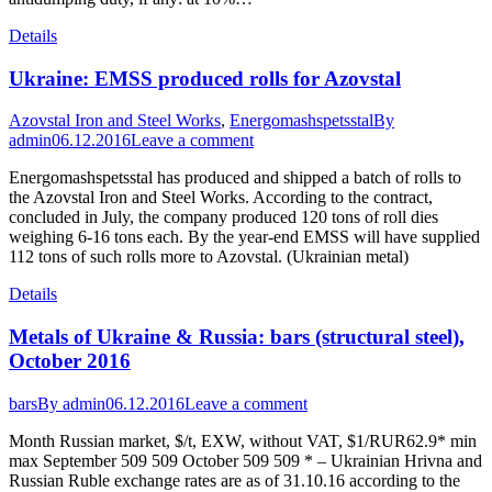
Details
Ukraine: EMSS produced rolls for Azovstal
Azovstal Iron and Steel Works
,
Energomashspetsstal
By
admin
06.12.2016
Leave a comment
Energomashspetsstal has produced and shipped a batch of rolls to
the Azovstal Iron and Steel Works. According to the contract,
concluded in July, the company produced 120 tons of roll dies
weighing 6-16 tons each. By the year-end EMSS will have supplied
112 tons of such rolls more to Azovstal. (Ukrainian metal)
Details
Metals of Ukraine & Russia: bars (structural steel),
October 2016
bars
By
admin
06.12.2016
Leave a comment
Month Russian market, $/t, EXW, without VAT, $1/RUR62.9* min
max September 509 509 October 509 509 * – Ukrainian Hrivna and
Russian Ruble exchange rates are as of 31.10.16 according to the