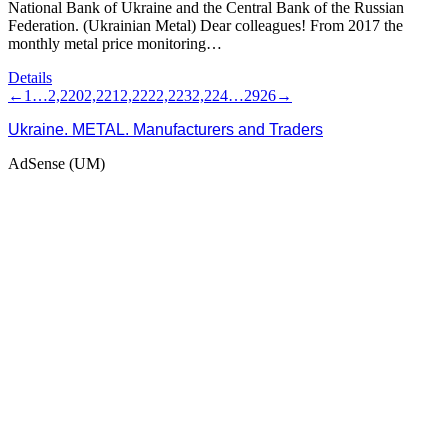
National Bank of Ukraine and the Central Bank of the Russian
Federation. (Ukrainian Metal) Dear colleagues! From 2017 the
monthly metal price monitoring…
Details
←
1
…
2,220
2,221
2,222
2,223
2,224
…
2926
→
Ukraine. METAL. Manufacturers and Traders
AdSense (UM)