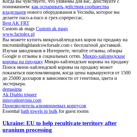
Когда вы чувствуете, что уязвимы для вас, действуйте с
пониманием:
как оспаривать действия сообщества
владельцев
нового оборудования в Vecindia, которое вы
делаете пасо-а-пасо и грех-сорпрессас.
Best AK FRT
Custom ak mags
Custom ak mags
www.factolex.pl
Вы можете купить микрохайлендских коров на продажу на
microminihighlandcowforsale.com с бесплатной доставкой.
Изучая заводчиков в Интернете, читайте отзывы, обзоры
Google и отзывы в социальных сетях.
Микро-хайлендские
коровы на продажу
Микро-хайлендские коровы на продажу
Поиск мини-хайлендской коровы на продажу может
показаться ошеломляющим, когда цены варьируются от 1500
до 25000 долларов в зависимости от генетики, цвета и
экстерьера.
demasipta
Ak Diablo trigger
innovationvista.com
Производитель алюминиевых корпусов
Essential
bath towels in bulk
for guest rooms
Ukraine: EU to help recultivate territory after
uranium processing