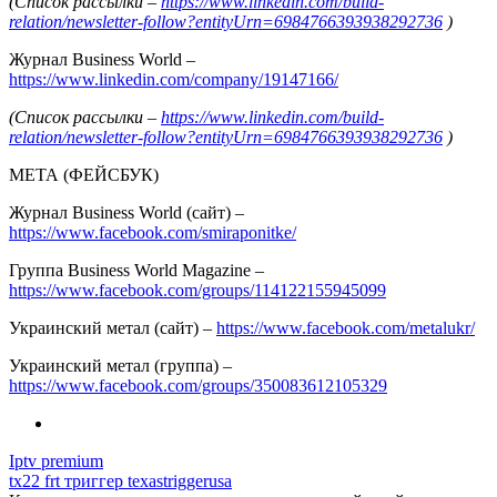
(Список рассылки –
https://www.linkedin.com/build-
relation/newsletter-follow?entityUrn=6984766393938292736
)
Журнал Business World –
https://www.linkedin.com/company/19147166/
(Список рассылки –
https://www.linkedin.com/build-
relation/newsletter-follow?entityUrn=6984766393938292736
)
МЕТА (ФЕЙСБУК)
Журнал Business World (сайт) –
https://www.facebook.com/smiraponitke/
Группа Business World Magazine –
https://www.facebook.com/groups/114122155945099
Украинский метал (сайт) –
https://www.facebook.com/metalukr/
Украинский метал (группа) –
https://www.facebook.com/groups/350083612105329
Iptv premium
tx22 frt триггер texastriggerusa