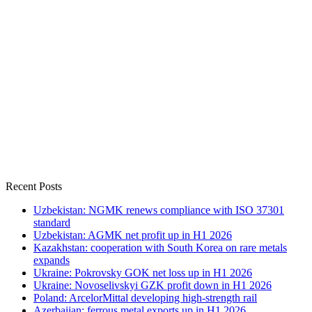
Recent Posts
Uzbekistan: NGMK renews compliance with ISO 37301
standard
Uzbekistan: AGMK net profit up in H1 2026
Kazakhstan: cooperation with South Korea on rare metals
expands
Ukraine: Pokrovsky GOK net loss up in H1 2026
Ukraine: Novoselivskyi GZK profit down in H1 2026
Poland: ArcelorMittal developing high-strength rail
Azerbaijan: ferrous metal exports up in H1 2026