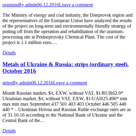
uranium
By
admin
06.12.2016
Leave a comment
The Ministry of energy and coal industry, the Dneprovsk region and
the representatives of the European Union have analyzed the results
of the project on long-term and environmentally friendly strategy of
putting off from the operation and rehabilitation of the uranium-
processing site at Pridneprovsky Chemical Plant. The cost of the
project is 1.1 million euro.…
Details
Metals of Ukraine & Russia: strips (ordinary steel),
October 2016
strips
By
admin
06.12.2016
Leave a comment
Month Russian market, $/t, EXW, without VAT, $1/RUR62.9*
Ukrainian market, $/t, without VAT, EXW, $1/UAH25.496* min
max min max September 437 501 403 403 October 446 505 440
440 * – Ukrainian Hrivna and Russian Ruble exchange rates are as
of 31.10.16 according to the National Bank of Ukraine and the
Central Bank of the…
Details