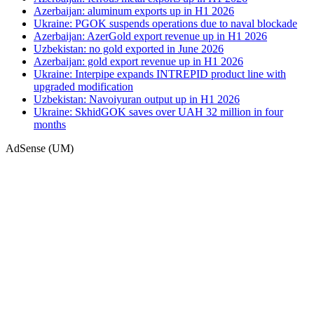
Azerbaijan: aluminum exports up in H1 2026
Ukraine: PGOK suspends operations due to naval blockade
Azerbaijan: AzerGold export revenue up in H1 2026
Uzbekistan: no gold exported in June 2026
Azerbaijan: gold export revenue up in H1 2026
Ukraine: Interpipe expands INTREPID product line with
upgraded modification
Uzbekistan: Navoiyuran output up in H1 2026
Ukraine: SkhidGOK saves over UAH 32 million in four
months
AdSense (UM)