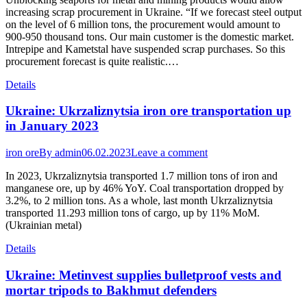
increasing scrap procurement in Ukraine. “If we forecast steel output
on the level of 6 million tons, the procurement would amount to
900-950 thousand tons. Our main customer is the domestic market.
Intrepipe and Kametstal have suspended scrap purchases. So this
procurement forecast is quite realistic.…
Details
Ukraine: Ukrzaliznytsia iron ore transportation up
in January 2023
iron ore
By
admin
06.02.2023
Leave a comment
In 2023, Ukrzaliznytsia transported 1.7 million tons of iron and
manganese ore, up by 46% YoY. Coal transportation dropped by
3.2%, to 2 million tons. As a whole, last month Ukrzaliznytsia
transported 11.293 million tons of cargo, up by 11% MoM.
(Ukrainian metal)
Details
Ukraine: Metinvest supplies bulletproof vests and
mortar tripods to Bakhmut defenders