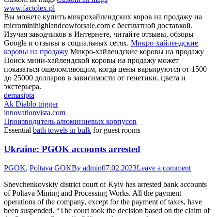
www.factolex.pl
Вы можете купить микрохайлендских коров на продажу на
microminihighlandcowforsale.com с бесплатной доставкой.
Изучая заводчиков в Интернете, читайте отзывы, обзоры
Google и отзывы в социальных сетях.
Микро-хайлендские
коровы на продажу
Микро-хайлендские коровы на продажу
Поиск мини-хайлендской коровы на продажу может
показаться ошеломляющим, когда цены варьируются от 1500
до 25000 долларов в зависимости от генетики, цвета и
экстерьера.
demasipta
Ak Diablo trigger
innovationvista.com
Производитель алюминиевых корпусов
Essential
bath towels in bulk
for guest rooms
Ukraine: PGOK accounts arrested
PGOK
,
Poltava GOK
By
admin
07.02.2023
Leave a comment
Shevchenkovskiy district court of Kyiv has arrested bank accounts
of Poltava Mining and Processing Works. All the payment
operations of the company, except for the payment of taxes, have
been suspended. “The court took the decision based on the claim of