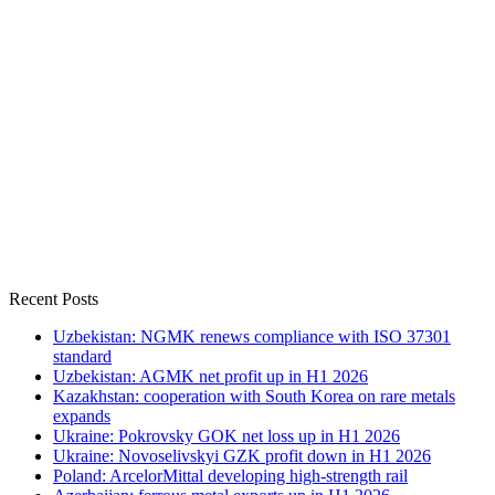
Recent Posts
Uzbekistan: NGMK renews compliance with ISO 37301
standard
Uzbekistan: AGMK net profit up in H1 2026
Kazakhstan: cooperation with South Korea on rare metals
expands
Ukraine: Pokrovsky GOK net loss up in H1 2026
Ukraine: Novoselivskyi GZK profit down in H1 2026
Poland: ArcelorMittal developing high-strength rail