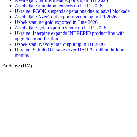
Azerbaijan: ferrous metal exports up in H1 2026
Azerbaijan: aluminum exports up in H1 2026
Ukraine: PGOK suspends operations due to naval blockade
Azerbaijan: AzerGold export revenue up in H1 2026
Uzbekistan: no gold exported in June 2026
Azerbaijan: gold export revenue up in H1 2026
Ukraine: Interpipe expands INTREPID product line with
upgraded modification
Uzbekistan: Navoiyuran output up in H1 2026
Ukraine: SkhidGOK saves over UAH 32 million in four
months
AdSense (UM)