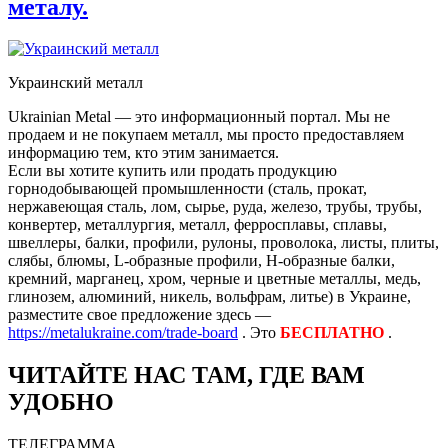
металу.
Украинский металл
Ukrainian Metal — это информационный портал. Мы не
продаем и не покупаем металл, мы просто предоставляем
информацию тем, кто этим занимается.
Если вы хотите купить или продать продукцию
горнодобывающей промышленности (сталь, прокат,
нержавеющая сталь, лом, сырье, руда, железо, трубы, трубы,
конвертер, металлургия, металл, ферросплавы, сплавы,
швеллеры, балки, профили, рулоны, проволока, листы, плиты,
слябы, блюмы, L-образные профили, H-образные балки,
кремний, марганец, хром, черные и цветные металлы, медь,
глинозем, алюминий, никель, вольфрам, литье) в Украине,
разместите свое предложение здесь —
https://metalukraine.com/trade-board
. Это
БЕСПЛАТНО
.
ЧИТАЙТЕ НАС ТАМ, ГДЕ ВАМ
УДОБНО
ТЕЛЕГРАММА