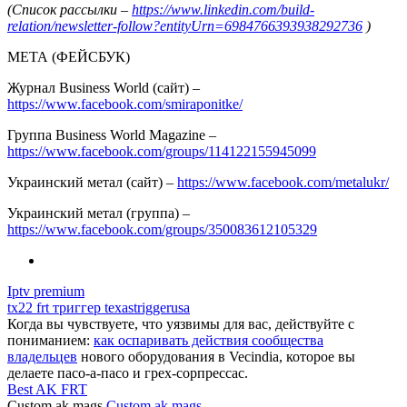
(Список рассылки –
https://www.linkedin.com/build-
relation/newsletter-follow?entityUrn=6984766393938292736
)
МЕТА (ФЕЙСБУК)
Журнал Business World (сайт) –
https://www.facebook.com/smiraponitke/
Группа Business World Magazine –
https://www.facebook.com/groups/114122155945099
Украинский метал (сайт) –
https://www.facebook.com/metalukr/
Украинский метал (группа) –
https://www.facebook.com/groups/350083612105329
Iptv premium
tx22 frt триггер texastriggerusa
Когда вы чувствуете, что уязвимы для вас, действуйте с
пониманием:
как оспаривать действия сообщества
владельцев
нового оборудования в Vecindia, которое вы
делаете пасо-а-пасо и грех-сорпрессас.
Best AK FRT
Custom ak mags
Custom ak mags