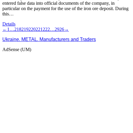
entered false data into official documents of the company, in
particular on the payment for the use of the iron ore deposit. During
this…
Details
←
1
…
218
219
220
221
222
…
2926
→
Ukraine. METAL. Manufacturers and Traders
AdSense (UM)