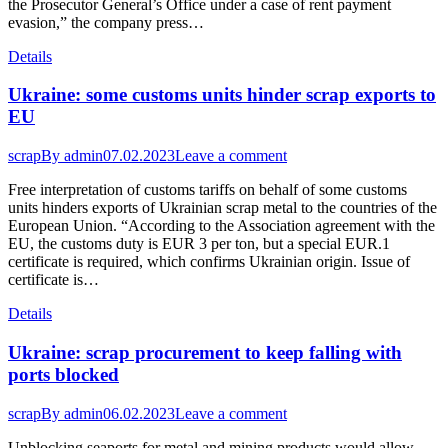
the Prosecutor General’s Office under a case of rent payment
evasion,” the company press…
Details
Ukraine: some customs units hinder scrap exports to
EU
scrap
By
admin
07.02.2023
Leave a comment
Free interpretation of customs tariffs on behalf of some customs
units hinders exports of Ukrainian scrap metal to the countries of the
European Union. “According to the Association agreement with the
EU, the customs duty is EUR 3 per ton, but a special EUR.1
certificate is required, which confirms Ukrainian origin. Issue of
certificate is…
Details
Ukraine: scrap procurement to keep falling with
ports blocked
scrap
By
admin
06.02.2023
Leave a comment
Unblocking seaports for metal and mining products would allow