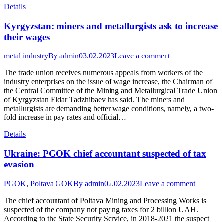
Details
Kyrgyzstan: miners and metallurgists ask to increase
their wages
metal industry
By
admin
03.02.2023
Leave a comment
The trade union receives numerous appeals from workers of the
industry enterprises on the issue of wage increase, the Chairman of
the Central Committee of the Mining and Metallurgical Trade Union
of Kyrgyzstan Eldar Tadzhibaev has said. The miners and
metallurgists are demanding better wage conditions, namely, a two-
fold increase in pay rates and official…
Details
Ukraine: PGOK chief accountant suspected of tax
evasion
PGOK
,
Poltava GOK
By
admin
02.02.2023
Leave a comment
The chief accountant of Poltava Mining and Processing Works is
suspected of the company not paying taxes for 2 billion UAH.
According to the State Security Service, in 2018-2021 the suspect