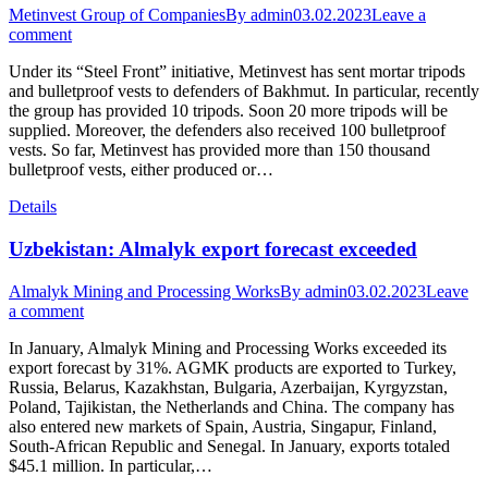
Metinvest Group of Companies
By
admin
03.02.2023
Leave a
comment
Under its “Steel Front” initiative, Metinvest has sent mortar tripods
and bulletproof vests to defenders of Bakhmut. In particular, recently
the group has provided 10 tripods. Soon 20 more tripods will be
supplied. Moreover, the defenders also received 100 bulletproof
vests. So far, Metinvest has provided more than 150 thousand
bulletproof vests, either produced or…
Details
Uzbekistan: Almalyk export forecast exceeded
Almalyk Mining and Processing Works
By
admin
03.02.2023
Leave
a comment
In January, Almalyk Mining and Processing Works exceeded its
export forecast by 31%. AGMK products are exported to Turkey,
Russia, Belarus, Kazakhstan, Bulgaria, Azerbaijan, Kyrgyzstan,
Poland, Tajikistan, the Netherlands and China. The company has
also entered new markets of Spain, Austria, Singapur, Finland,
South-African Republic and Senegal. In January, exports totaled
$45.1 million. In particular,…