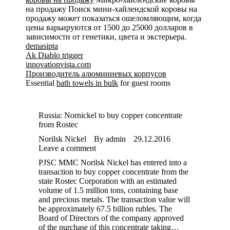
на продажу Поиск мини-хайлендской коровы на
продажу может показаться ошеломляющим, когда
цены варьируются от 1500 до 25000 долларов в
зависимости от генетики, цвета и экстерьера.
demasipta
Ak Diablo trigger
innovationvista.com
Производитель алюминиевых корпусов
Essential
bath towels in bulk
for guest rooms
Russia: Nornickel to buy copper concentrate
from Rostec
Norilsk Nickel
By
admin
29.12.2016
Leave a comment
PJSC MMC Norilsk Nickel has entered into a
transaction to buy copper concentrate from the
state Rostec Corporation with an estimated
volume of 1.5 million tons, containing base
and precious metals. The transaction value will
be approximately 67.5 billion rubles. The
Board of Directors of the company approved
of the purchase of this concentrate taking…