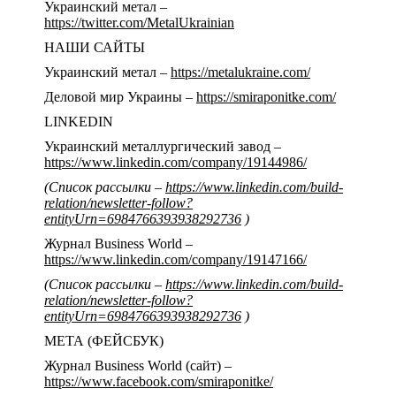
Украинский метал –
https://twitter.com/MetalUkrainian
НАШИ САЙТЫ
Украинский метал –
https://metalukraine.com/
Деловой мир Украины –
https://smiraponitke.com/
LINKEDIN
Украинский металлургический завод –
https://www.linkedin.com/company/19144986/
(Список рассылки –
https://www.linkedin.com/build-
relation/newsletter-follow?
entityUrn=6984766393938292736
)
Журнал Business World –
https://www.linkedin.com/company/19147166/
(Список рассылки –
https://www.linkedin.com/build-
relation/newsletter-follow?
entityUrn=6984766393938292736
)
МЕТА (ФЕЙСБУК)
Журнал Business World (сайт) –
https://www.facebook.com/smiraponitke/