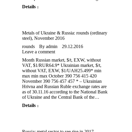
Details
Metals of Ukraine & Russia: rounds (ordinary
steel), November 2016
rounds
By
admin
29.12.2016
Leave a comment
Month Russian market, $/t, EXW, without
VAT, $1/RUR64.9* Ukrainian market, $/t,
without VAT, EXW, $1/UAH25.499* min
max min max October 390 756 415 420
November 390 756 457 457 * – Ukrainian
Hrivna and Russian Ruble exchange rates are
as of 30.11.16 according to the National Bank
of Ukraine and the Central Bank of the…
Details
Russia: metal sector to see rise in 2017