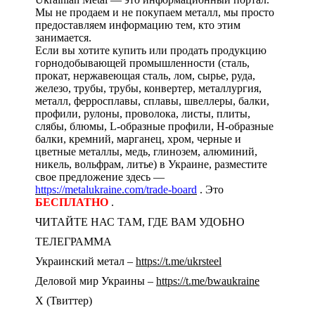
Мы не продаем и не покупаем металл, мы просто
предоставляем информацию тем, кто этим
занимается.
Если вы хотите купить или продать продукцию
горнодобывающей промышленности (сталь,
прокат, нержавеющая сталь, лом, сырье, руда,
железо, трубы, трубы, конвертер, металлургия,
металл, ферросплавы, сплавы, швеллеры, балки,
профили, рулоны, проволока, листы, плиты,
слябы, блюмы, L-образные профили, H-образные
балки, кремний, марганец, хром, черные и
цветные металлы, медь, глинозем, алюминий,
никель, вольфрам, литье) в Украине, разместите
свое предложение здесь —
https://metalukraine.com/trade-board
. Это
БЕСПЛАТНО
.
ЧИТАЙТЕ НАС ТАМ, ГДЕ ВАМ УДОБНО
ТЕЛЕГРАММА
Украинский метал –
https://t.me/ukrsteel
Деловой мир Украины –
https://t.me/bwaukraine
Х (Твиттер)