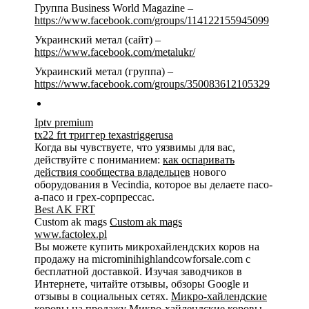
Группа Business World Magazine –
https://www.facebook.com/groups/114122155945099
Украинский метал (сайт) –
https://www.facebook.com/metalukr/
Украинский метал (группа) –
https://www.facebook.com/groups/350083612105329
Iptv premium
tx22 frt триггер texastriggerusa
Когда вы чувствуете, что уязвимы для вас,
действуйте с пониманием:
как оспаривать
действия сообщества владельцев
нового
оборудования в Vecindia, которое вы делаете пасо-
а-пасо и грех-сорпрессас.
Best AK FRT
Custom ak mags
Custom ak mags
www.factolex.pl
Вы можете купить микрохайлендских коров на
продажу на microminihighlandcowforsale.com с
бесплатной доставкой. Изучая заводчиков в
Интернете, читайте отзывы, обзоры Google и
отзывы в социальных сетях.
Микро-хайлендские
коровы на продажу
Микро-хайлендские коровы