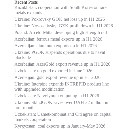
Recent Posts
Kazakhstan: cooperation with South Korea on rare
metals expands
Ukraine: Pokrovsky GOK net loss up in H1 2026
Ukraine: Novoselivskyi GZK profit down in H1 2026
Poland: ArcelorMittal developing high-strength rail
Azerbaijan: ferrous metal exports up in H1 2026
Azerbaijan: aluminum exports up in H1 2026
Ukraine: PGOK suspends operations due to naval
blockade
Azerbaijan: AzerGold export revenue up in H1 2026
Uzbekistan: no gold exported in June 2026
Azerbaijan: gold export revenue up in H1 2026
Ukraine: Interpipe expands INTREPID product line
with upgraded modification
Uzbekistan: Navoiyuran output up in H1 2026
Ukraine: SkhidGOK saves over UAH 32 million in
four months
Uzbekistan: Uzmetkombinat and Citi agree on capital
markets cooperation
Kyrgyzstan: coal exports up in January-May 2026