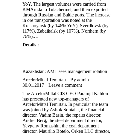
YoY. The largest volumes were carried from
KMAruda to Tulachermet, and then exported
through Russian and Baltic ports. The increase
in ore transportation was noted at the
Krasnoyarsk (by 146% YoY), Sverdlovsk (by
117%), Zabaikalsk (by 107%), Northern (by
76%),…
Details
Kazakhstan: AMT sees management rotation
ArcelorMittal Temirtau
By
admin
30.01.2017
Leave a comment
The ArcelorMittal CIS CEO Paramjit Kahlon
has presented new top-managers of
ArcelorMittal Temirtau. In particular the team
was joined by Ashok Sontalia, the financial
director, Vadim Basin, the repairs director,
Andrei Berg, the steel department director,
Yevgeny Romashin, the coal department
director, Maurilio Botelo, Orken LLC director,