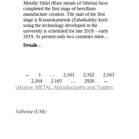
Metally Sibiri (Rare metals of Siberia) have
completed the first stage of beryllium
manufacture creation. The start of the first
stage is Krasnokamensk (Zabaikalsky krai)
using the technology developed in the
university is scheduled for late 2018 – early
2019. At present only two countries mine…
Details
←
1
…
2,161
2,162
2,163
2,164
2,165
…
2926
→
Ukraine. METAL. Manufacturers and Traders
AdSense (UM)