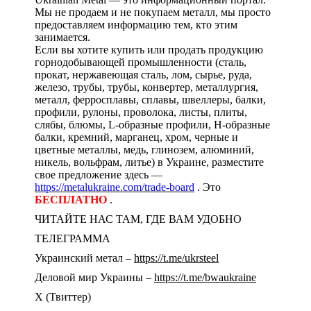
Мы не продаем и не покупаем металл, мы просто
предоставляем информацию тем, кто этим
занимается.
Если вы хотите купить или продать продукцию
горнодобывающей промышленности (сталь,
прокат, нержавеющая сталь, лом, сырье, руда,
железо, трубы, трубы, конвертер, металлургия,
металл, ферросплавы, сплавы, швеллеры, балки,
профили, рулоны, проволока, листы, плиты,
слябы, блюмы, L-образные профили, H-образные
балки, кремний, марганец, хром, черные и
цветные металлы, медь, глинозем, алюминий,
никель, вольфрам, литье) в Украине, разместите
свое предложение здесь —
https://metalukraine.com/trade-board
. Это
БЕСПЛАТНО
.
ЧИТАЙТЕ НАС ТАМ, ГДЕ ВАМ УДОБНО
ТЕЛЕГРАММА
Украинский метал –
https://t.me/ukrsteel
Деловой мир Украины –
https://t.me/bwaukraine
Х (Твиттер)