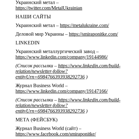
Украинский метал –
https://twitter.com/MetalUkrainian
НАШИ САЙТЫ
Украинский метал –
https://metalukraine.com/
Деловой мир Украины –
https://smiraponitke.com/
LINKEDIN
Украинский металлургический завод –
https://www.linkedin.com/company/19144986/
(Список рассылки –
https://www.linkedin.com/build-
relation/newsletter-follow?
entityUrn=6984766393938292736
)
Журнал Business World –
https://www.linkedin.com/company/19147166/
(Список рассылки –
https://www.linkedin.com/build-
relation/newsletter-follow?
entityUrn=6984766393938292736
)
МЕТА (ФЕЙСБУК)
Журнал Business World (сайт) –
https://www.facebook.com/smiraponitke/