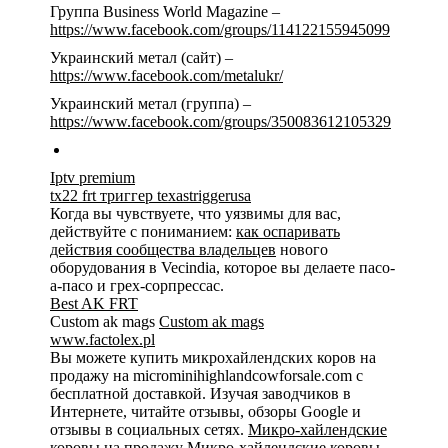
Группа Business World Magazine –
https://www.facebook.com/groups/114122155945099
Украинский метал (сайт) –
https://www.facebook.com/metalukr/
Украинский метал (группа) –
https://www.facebook.com/groups/350083612105329
Iptv premium
tx22 frt триггер texastriggerusa
Когда вы чувствуете, что уязвимы для вас,
действуйте с пониманием:
как оспаривать
действия сообщества владельцев
нового
оборудования в Vecindia, которое вы делаете пасо-
а-пасо и грех-сорпрессас.
Best AK FRT
Custom ak mags
Custom ak mags
www.factolex.pl
Вы можете купить микрохайлендских коров на
продажу на microminihighlandcowforsale.com с
бесплатной доставкой. Изучая заводчиков в
Интернете, читайте отзывы, обзоры Google и
отзывы в социальных сетях.
Микро-хайлендские
коровы на продажу
Микро-хайлендские коровы