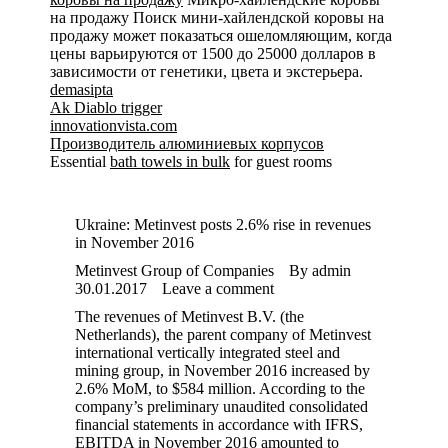
на продажу Поиск мини-хайлендской коровы на
продажу может показаться ошеломляющим, когда
цены варьируются от 1500 до 25000 долларов в
зависимости от генетики, цвета и экстерьера.
demasipta
Ak Diablo trigger
innovationvista.com
Производитель алюминиевых корпусов
Essential
bath towels in bulk
for guest rooms
Ukraine: Metinvest posts 2.6% rise in revenues
in November 2016
Metinvest Group of Companies
By
admin
30.01.2017
Leave a comment
The revenues of Metinvest B.V. (the
Netherlands), the parent company of Metinvest
international vertically integrated steel and
mining group, in November 2016 increased by
2.6% MoM, to $584 million. According to the
company’s preliminary unaudited consolidated
financial statements in accordance with IFRS,
EBITDA in November 2016 amounted to