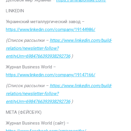
Деловой мир Украины –
https://smiraponitke.com/
LINKEDIN
Украинский металлургический завод –
https://www.linkedin.com/company/19144986/
(Список рассылки –
https://www.linkedin.com/build-
relation/newsletter-follow?
entityUrn=6984766393938292736
)
Журнал Business World –
https://www.linkedin.com/company/19147166/
(Список рассылки –
https://www.linkedin.com/build-
relation/newsletter-follow?
entityUrn=6984766393938292736
)
МЕТА (ФЕЙСБУК)
Журнал Business World (сайт) –