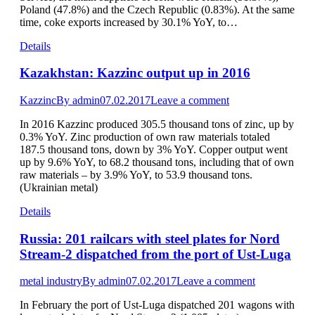
Poland (47.8%) and the Czech Republic (0.83%). At the same
time, coke exports increased by 30.1% YoY, to…
Details
Kazakhstan: Kazzinc output up in 2016
Kazzinc
By
admin
07.02.2017
Leave a comment
In 2016 Kazzinc produced 305.5 thousand tons of zinc, up by
0.3% YoY. Zinc production of own raw materials totaled
187.5 thousand tons, down by 3% YoY. Copper output went
up by 9.6% YoY, to 68.2 thousand tons, including that of own
raw materials – by 3.9% YoY, to 53.9 thousand tons.
(Ukrainian metal)
Details
Russia: 201 railcars with steel plates for Nord
Stream-2 dispatched from the port of Ust-Luga
metal industry
By
admin
07.02.2017
Leave a comment
In February the port of Ust-Luga dispatched 201 wagons with