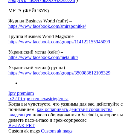
entityUrn=6984766393938292736
)
МЕТА (ФЕЙСБУК)
Журнал Business World (сайт) –
https://www.facebook.com/smiraponitke/
Группа Business World Magazine –
https://www.facebook.com/groups/114122155945099
Украинский метал (сайт) –
https://www.facebook.com/metalukr/
Украинский метал (группа) –
https://www.facebook.com/groups/350083612105329
Iptv premium
tx22 frt триггер texastriggerusa
Когда вы чувствуете, что уязвимы для вас, действуйте с
пониманием:
как оспаривать действия сообщества
владельцев
нового оборудования в Vecindia, которое вы
делаете пасо-а-пасо и грех-сорпрессас.
Best AK FRT
Custom ak mags
Custom ak mags