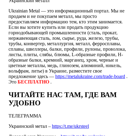
Украинский металл
Ukrainian Metal — это информационный портал. Мы не
продаем и не покупаем металл, мы просто
предоставляем информацию тем, кто этим занимается.
Если вы хотите купить или продать продукцию
горнодобывающей промышленности (сталь, прокат,
нержавеющая сталь, лом, сырье, руда, железо, трубы,
трубы, конвертер, металлургия, металл, ферросплавы,
сплавы, швеллеры, балки, профили, рулоны, проволока,
листы, плиты, слябы, блюмы, L-образные профили, H-
образные балки, кремний, марганец, хром, черные и
цветные металлы, медь, глинозем, алюминий, никель,
вольфрам, литье) в Украине, разместите свое
предложение здесь —
https://metalukraine.com/trade-board
.
Это
БЕСПЛАТНО
.
ЧИТАЙТЕ НАС ТАМ, ГДЕ ВАМ
УДОБНО
ТЕЛЕГРАММА
Украинский метал –
https://t.me/ukrsteel