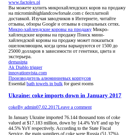
www.factolex.pl
Вы можете купить микрохайлендских коров на продажу
на microminihighlandcowforsale.com с бесплатной
доставкой. Изучая заводчиков в Интернете, читайте
отзывы, обзоры Google и отзывы в социальных сетях.
Микро-хайлендские коровы на продажу
Микро-
хайлендские коровы на продажу Поиск мини-
хайлендской коровы на продажу может показаться
ошеломляющим, когда цены варьируются от 1500 до
25000 долларов в зависимости от генетики, цвета и
экстерьера.
demasipta
Ak Diablo trigger
innovationvista.com
Производитель алюминиевых корпусов
Essential
bath towels in bulk
for guest rooms
Ukraine: coke imports down in January 2017
coke
By
admin
07.02.2017
Leave a comment
In January Ukraine imported 76.144 thousand tons of coke
valued at $17.183 million, down by 14.4% YoY and up by
44.5% YoY respectively. According to the State Fiscal
Service, the main suppliers of coke were Russia (51.37%),