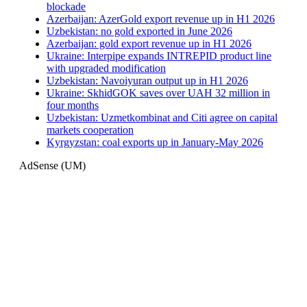
blockade
Azerbaijan: AzerGold export revenue up in H1 2026
Uzbekistan: no gold exported in June 2026
Azerbaijan: gold export revenue up in H1 2026
Ukraine: Interpipe expands INTREPID product line
with upgraded modification
Uzbekistan: Navoiyuran output up in H1 2026
Ukraine: SkhidGOK saves over UAH 32 million in
four months
Uzbekistan: Uzmetkombinat and Citi agree on capital
markets cooperation
Kyrgyzstan: coal exports up in January-May 2026
AdSense (UM)