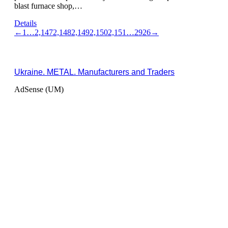
blast furnace shop,…
Details
←
1
…
2,147
2,148
2,149
2,150
2,151
…
2926
→
Ukraine. METAL. Manufacturers and Traders
AdSense (UM)