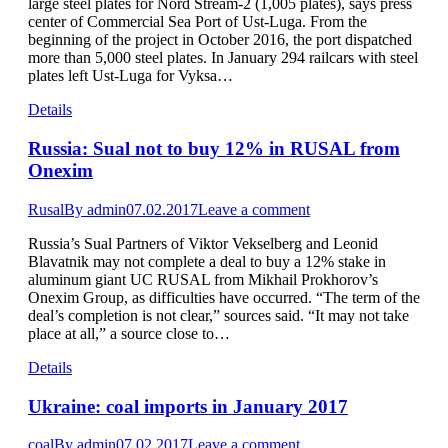
large steel plates for Nord Stream-2 (1,005 plates), says press
center of Commercial Sea Port of Ust-Luga. From the
beginning of the project in October 2016, the port dispatched
more than 5,000 steel plates. In January 294 railcars with steel
plates left Ust-Luga for Vyksa…
Details
Russia: Sual not to buy 12% in RUSAL from
Onexim
Rusal
By
admin
07.02.2017
Leave a comment
Russia’s Sual Partners of Viktor Vekselberg and Leonid
Blavatnik may not complete a deal to buy a 12% stake in
aluminum giant UC RUSAL from Mikhail Prokhorov’s
Onexim Group, as difficulties have occurred. “The term of the
deal’s completion is not clear,” sources said. “It may not take
place at all,” a source close to…
Details
Ukraine: coal imports in January 2017
coal
By
admin
07.02.2017
Leave a comment