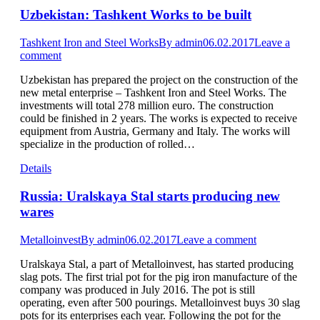
Uzbekistan: Tashkent Works to be built
Tashkent Iron and Steel Works
By
admin
06.02.2017
Leave a
comment
Uzbekistan has prepared the project on the construction of the
new metal enterprise – Tashkent Iron and Steel Works. The
investments will total 278 million euro. The construction
could be finished in 2 years. The works is expected to receive
equipment from Austria, Germany and Italy. The works will
specialize in the production of rolled…
Details
Russia: Uralskaya Stal starts producing new
wares
Metalloinvest
By
admin
06.02.2017
Leave a comment
Uralskaya Stal, a part of Metalloinvest, has started producing
slag pots. The first trial pot for the pig iron manufacture of the
company was produced in July 2016. The pot is still
operating, even after 500 pourings. Metalloinvest buys 30 slag
pots for its enterprises each year. Following the pot for the