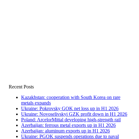
Recent Posts
Kazakhstan: cooperation with South Korea on rare
metals expands
Ukraine: Pokrovsky GOK net loss up in H1 2026
Ukraine: Novoselivskyi GZK profit down in H1 2026
Poland: ArcelorMittal developing high-strength rail
Azerbaijan: ferrous metal exports up in H1 2026
Azerbaijan: aluminum exports up in H1 2026
Ukraine: PGOK suspends operations due to naval