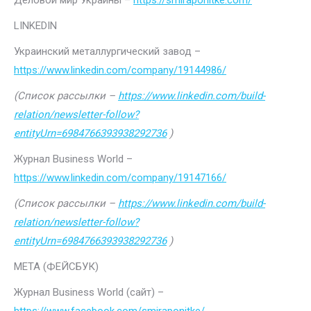
Деловой мир Украины –
https://smiraponitke.com/
LINKEDIN
Украинский металлургический завод –
https://www.linkedin.com/company/19144986/
(Список рассылки –
https://www.linkedin.com/build-
relation/newsletter-follow?
entityUrn=6984766393938292736
)
Журнал Business World –
https://www.linkedin.com/company/19147166/
(Список рассылки –
https://www.linkedin.com/build-
relation/newsletter-follow?
entityUrn=6984766393938292736
)
МЕТА (ФЕЙСБУК)
Журнал Business World (сайт) –