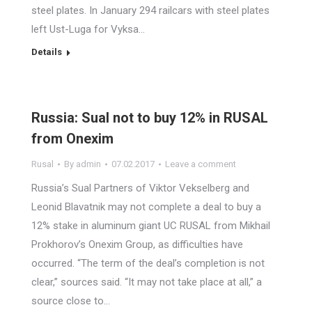
steel plates. In January 294 railcars with steel plates
left Ust-Luga for Vyksa…
Details
Russia: Sual not to buy 12% in RUSAL
from Onexim
Rusal
By
admin
07.02.2017
Leave a comment
Russia’s Sual Partners of Viktor Vekselberg and
Leonid Blavatnik may not complete a deal to buy a
12% stake in aluminum giant UC RUSAL from Mikhail
Prokhorov’s Onexim Group, as difficulties have
occurred. “The term of the deal’s completion is not
clear,” sources said. “It may not take place at all,” a
source close to…