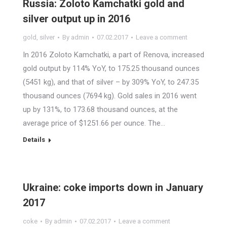
Russia: Zoloto Kamchatki gold and
silver output up in 2016
gold
,
silver
By
admin
07.02.2017
Leave a comment
In 2016 Zoloto Kamchatki, a part of Renova, increased
gold output by 114% YoY, to 175.25 thousand ounces
(5451 kg), and that of silver – by 309% YoY, to 247.35
thousand ounces (7694 kg). Gold sales in 2016 went
up by 131%, to 173.68 thousand ounces, at the
average price of $1251.66 per ounce. The…
Details
Ukraine: coke imports down in January
2017
coke
By
admin
07.02.2017
Leave a comment