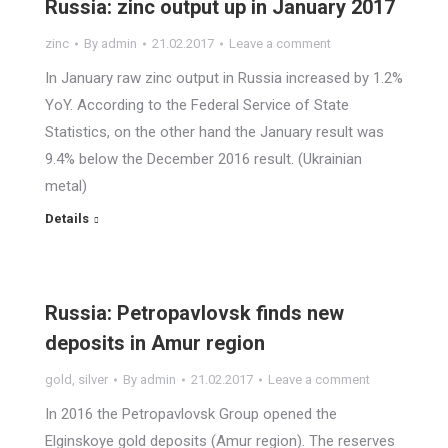
Russia: zinc output up in January 2017
zinc
By
admin
21.02.2017
Leave a comment
In January raw zinc output in Russia increased by 1.2%
YoY. According to the Federal Service of State
Statistics, on the other hand the January result was
9.4% below the December 2016 result. (Ukrainian
metal)
Details
Russia: Petropavlovsk finds new
deposits in Amur region
gold
,
silver
By
admin
21.02.2017
Leave a comment
In 2016 the Petropavlovsk Group opened the
Elginskoye gold deposits (Amur region). The reserves