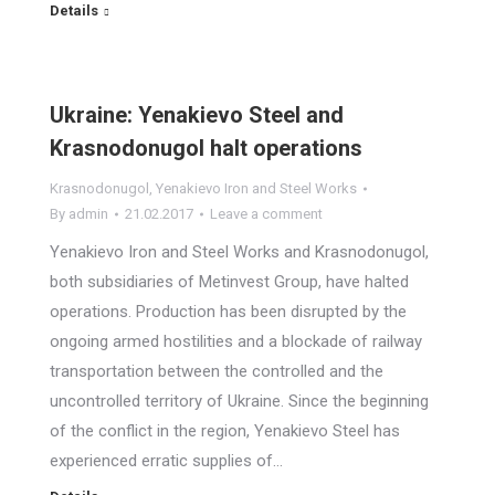
Details
Ukraine: Yenakievo Steel and
Krasnodonugol halt operations
Krasnodonugol
,
Yenakievo Iron and Steel Works
By
admin
21.02.2017
Leave a comment
Yenakievo Iron and Steel Works and Krasnodonugol,
both subsidiaries of Metinvest Group, have halted
operations. Production has been disrupted by the
ongoing armed hostilities and a blockade of railway
transportation between the controlled and the
uncontrolled territory of Ukraine. Since the beginning
of the conflict in the region, Yenakievo Steel has
experienced erratic supplies of…