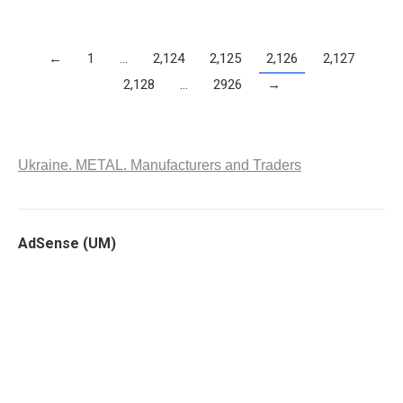
←
1
…
2,124
2,125
2,126
2,127
2,128
…
2926
→
Ukraine. METAL. Manufacturers and Traders
AdSense (UM)