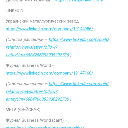
Деловой мир Украины –
https://smiraponitke.com/
LINKEDIN
Украинский металлургический завод –
https://www.linkedin.com/company/19144986/
(Список рассылки –
https://www.linkedin.com/build-
relation/newsletter-follow?
entityUrn=6984766393938292736
)
Журнал Business World –
https://www.linkedin.com/company/19147166/
(Список рассылки –
https://www.linkedin.com/build-
relation/newsletter-follow?
entityUrn=6984766393938292736
)
МЕТА (ФЕЙСБУК)
Журнал Business World (сайт) –