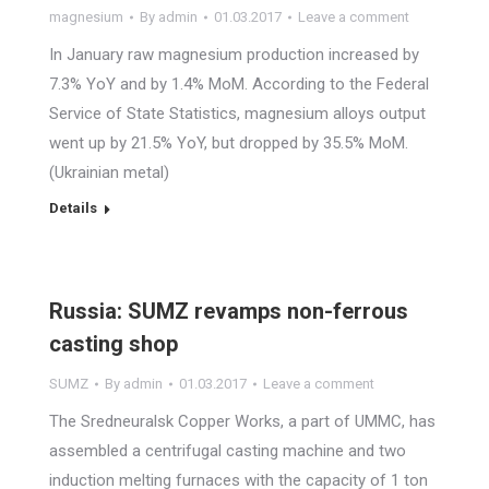
magnesium
By
admin
01.03.2017
Leave a comment
In January raw magnesium production increased by
7.3% YoY and by 1.4% MoM. According to the Federal
Service of State Statistics, magnesium alloys output
went up by 21.5% YoY, but dropped by 35.5% MoM.
(Ukrainian metal)
Details
Russia: SUMZ revamps non-ferrous
casting shop
SUMZ
By
admin
01.03.2017
Leave a comment
The Sredneuralsk Copper Works, a part of UMMC, has
assembled a centrifugal casting machine and two
induction melting furnaces with the capacity of 1 ton