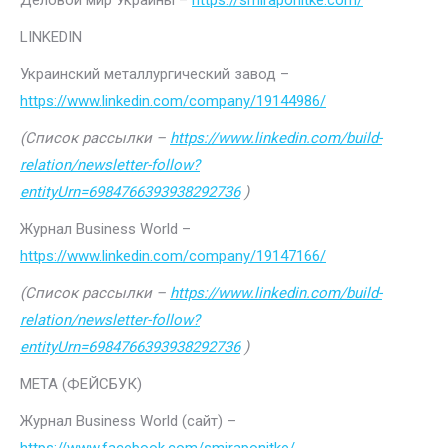
Деловой мир Украины –
https://smiraponitke.com/
LINKEDIN
Украинский металлургический завод –
https://www.linkedin.com/company/19144986/
(Список рассылки –
https://www.linkedin.com/build-
relation/newsletter-follow?
entityUrn=6984766393938292736
)
Журнал Business World –
https://www.linkedin.com/company/19147166/
(Список рассылки –
https://www.linkedin.com/build-
relation/newsletter-follow?
entityUrn=6984766393938292736
)
МЕТА (ФЕЙСБУК)
Журнал Business World (сайт) –