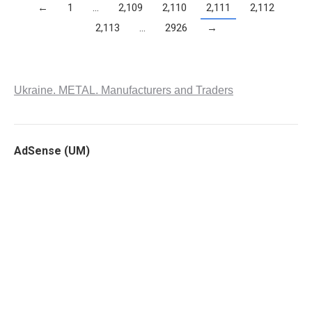
←
1
…
2,109
2,110
2,111
2,112
2,113
…
2926
→
Ukraine. METAL. Manufacturers and Traders
AdSense (UM)