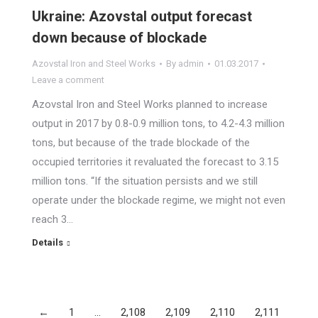
Ukraine: Azovstal output forecast
down because of blockade
Azovstal Iron and Steel Works
By
admin
01.03.2017
Leave a comment
Azovstal Iron and Steel Works planned to increase
output in 2017 by 0.8-0.9 million tons, to 4.2-4.3 million
tons, but because of the trade blockade of the
occupied territories it revaluated the forecast to 3.15
million tons. “If the situation persists and we still
operate under the blockade regime, we might not even
reach 3…
Details
←
1
…
2,108
2,109
2,110
2,111