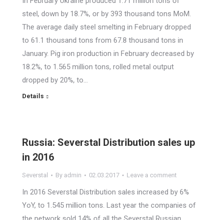
In February Ukraine produced 1.71 million tons of
steel, down by 18.7%, or by 393 thousand tons MoM.
The average daily steel smelting in February dropped
to 61.1 thousand tons from 67.8 thousand tons in
January. Pig iron production in February decreased by
18.2%, to 1.565 million tons, rolled metal output
dropped by 20%, to…
Details
Russia: Severstal Distribution sales up
in 2016
Severstal
By
admin
02.03.2017
Leave a comment
In 2016 Severstal Distribution sales increased by 6%
YoY, to 1.545 million tons. Last year the companies of
the network sold 14% of all the Severstal Russian