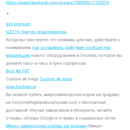
https://www.facebook.com/groups/350083612105329
Iptv premium
tx22 frt триггер texastriggerusa
Когда вы чувствуете, что уязвимы для вас, действуйте с
пониманием:
как оспаривать действия сообщества
владельцев
нового оборудования в Vecindia, которое вы
делаете пасо-а-пасо и грех-сорпрессас.
Best AK FRT
Custom ak mags
Custom ak mags
www.factolex.pl
Вы можете купить микрохайлендских коров на продажу
на microminihighlandcowforsale.com с бесплатной
доставкой. Изучая заводчиков в Интернете, читайте
отзывы, обзоры Google и отзывы в социальных сетях.
Микро-хайлендские коровы на продажу
Микро-