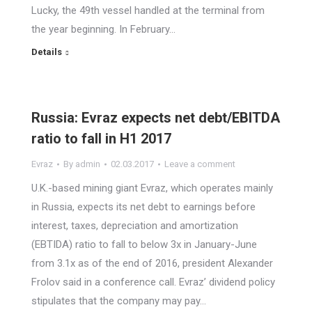
Lucky, the 49th vessel handled at the terminal from
the year beginning. In February…
Details
Russia: Evraz expects net debt/EBITDA
ratio to fall in H1 2017
Evraz
By
admin
02.03.2017
Leave a comment
U.K.-based mining giant Evraz, which operates mainly
in Russia, expects its net debt to earnings before
interest, taxes, depreciation and amortization
(EBTIDA) ratio to fall to below 3x in January-June
from 3.1x as of the end of 2016, president Alexander
Frolov said in a conference call. Evraz’ dividend policy
stipulates that the company may pay…