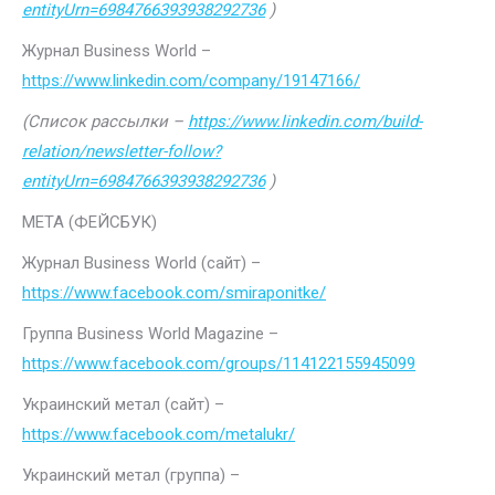
entityUrn=6984766393938292736
)
Журнал Business World –
https://www.linkedin.com/company/19147166/
(Список рассылки –
https://www.linkedin.com/build-
relation/newsletter-follow?
entityUrn=6984766393938292736
)
МЕТА (ФЕЙСБУК)
Журнал Business World (сайт) –
https://www.facebook.com/smiraponitke/
Группа Business World Magazine –
https://www.facebook.com/groups/114122155945099
Украинский метал (сайт) –
https://www.facebook.com/metalukr/
Украинский метал (группа) –