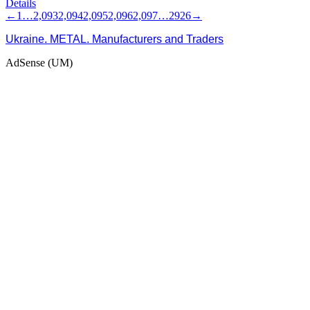
Details
←
1
…
2,093
2,094
2,095
2,096
2,097
…
2926
→
Ukraine. METAL. Manufacturers and Traders
AdSense (UM)