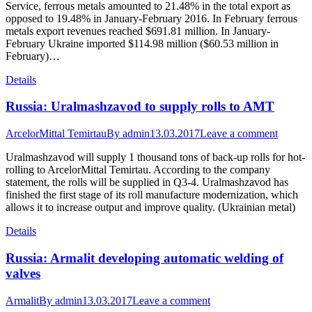
Service, ferrous metals amounted to 21.48% in the total export as
opposed to 19.48% in January-February 2016. In February ferrous
metals export revenues reached $691.81 million. In January-
February Ukraine imported $114.98 million ($60.53 million in
February)…
Details
Russia: Uralmashzavod to supply rolls to AMT
ArcelorMittal Temirtau
By
admin
13.03.2017
Leave a comment
Uralmashzavod will supply 1 thousand tons of back-up rolls for hot-
rolling to ArcelorMittal Temirtau. According to the company
statement, the rolls will be supplied in Q3-4. Uralmashzavod has
finished the first stage of its roll manufacture modernization, which
allows it to increase output and improve quality. (Ukrainian metal)
Details
Russia: Armalit developing automatic welding of
valves
Armalit
By
admin
13.03.2017
Leave a comment