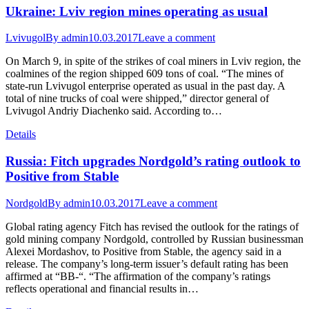
Ukraine: Lviv region mines operating as usual
Lvivugol
By
admin
10.03.2017
Leave a comment
On March 9, in spite of the strikes of coal miners in Lviv region, the
coalmines of the region shipped 609 tons of coal. “The mines of
state-run Lvivugol enterprise operated as usual in the past day. A
total of nine trucks of coal were shipped,” director general of
Lvivugol Andriy Diachenko said. According to…
Details
Russia: Fitch upgrades Nordgold’s rating outlook to
Positive from Stable
Nordgold
By
admin
10.03.2017
Leave a comment
Global rating agency Fitch has revised the outlook for the ratings of
gold mining company Nordgold, controlled by Russian businessman
Alexei Mordashov, to Positive from Stable, the agency said in a
release. The company’s long-term issuer’s default rating has been
affirmed at “BB-“. “The affirmation of the company’s ratings
reflects operational and financial results in…