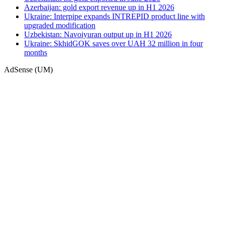
Azerbaijan: gold export revenue up in H1 2026
Ukraine: Interpipe expands INTREPID product line with
upgraded modification
Uzbekistan: Navoiyuran output up in H1 2026
Ukraine: SkhidGOK saves over UAH 32 million in four
months
AdSense (UM)