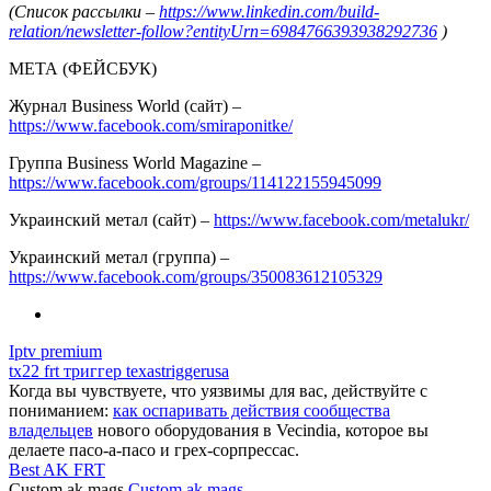
(Список рассылки –
https://www.linkedin.com/build-
relation/newsletter-follow?entityUrn=6984766393938292736
)
МЕТА (ФЕЙСБУК)
Журнал Business World (сайт) –
https://www.facebook.com/smiraponitke/
Группа Business World Magazine –
https://www.facebook.com/groups/114122155945099
Украинский метал (сайт) –
https://www.facebook.com/metalukr/
Украинский метал (группа) –
https://www.facebook.com/groups/350083612105329
Iptv premium
tx22 frt триггер texastriggerusa
Когда вы чувствуете, что уязвимы для вас, действуйте с
пониманием:
как оспаривать действия сообщества
владельцев
нового оборудования в Vecindia, которое вы
делаете пасо-а-пасо и грех-сорпрессас.
Best AK FRT
Custom ak mags
Custom ak mags