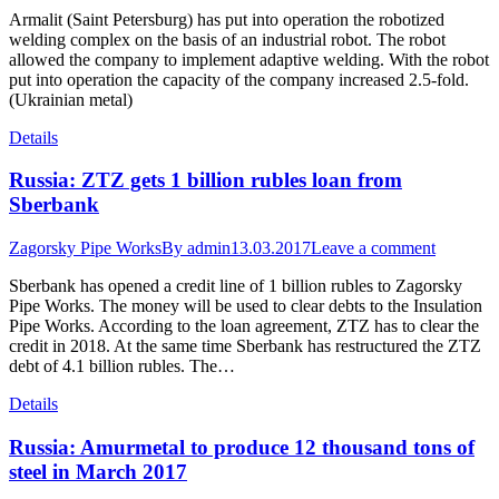
Armalit (Saint Petersburg) has put into operation the robotized
welding complex on the basis of an industrial robot. The robot
allowed the company to implement adaptive welding. With the robot
put into operation the capacity of the company increased 2.5-fold.
(Ukrainian metal)
Details
Russia: ZTZ gets 1 billion rubles loan from
Sberbank
Zagorsky Pipe Works
By
admin
13.03.2017
Leave a comment
Sberbank has opened a credit line of 1 billion rubles to Zagorsky
Pipe Works. The money will be used to clear debts to the Insulation
Pipe Works. According to the loan agreement, ZTZ has to clear the
credit in 2018. At the same time Sberbank has restructured the ZTZ
debt of 4.1 billion rubles. The…
Details
Russia: Amurmetal to produce 12 thousand tons of
steel in March 2017