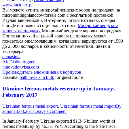
www.factolex.pl
Вы можете купить микрохайлендских коров на продажу на
microminihighlandcowforsale.com с бесплатной доставкой.
Изучая заводчиков в Интернете, читайте отзывы, обзоры
Google и отзывы в социальных сетях.
Микро-хайлендские
коровы на продажу
Микро-хайлендские коровы на продажу
Поиск мини-хайлендской коровы на продажу может
показаться ошеломляющим, когда цены варьируются от 1500
до 25000 долларов в зависимости от генетики, цвета и
экстерьера.
demasipta
Ak Diablo trigger
innovationvista.com
Производитель алюминиевых корпусов
Essential
bath towels in bulk
for guest rooms
Ukraine: ferrous metals revenue up in January-
February 2017
Ukrainian ferrous metal export
,
Ukrainian ferrous metal import
By
admin
13.03.2017
Leave a comment
In January-February Ukraine exported $1.346 billion worth of
ferrous metals, up by 46.3% YoY. According to the State Fiscal