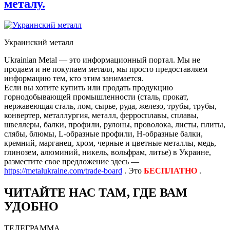
металу.
Украинский металл
Ukrainian Metal — это информационный портал. Мы не
продаем и не покупаем металл, мы просто предоставляем
информацию тем, кто этим занимается.
Если вы хотите купить или продать продукцию
горнодобывающей промышленности (сталь, прокат,
нержавеющая сталь, лом, сырье, руда, железо, трубы, трубы,
конвертер, металлургия, металл, ферросплавы, сплавы,
швеллеры, балки, профили, рулоны, проволока, листы, плиты,
слябы, блюмы, L-образные профили, H-образные балки,
кремний, марганец, хром, черные и цветные металлы, медь,
глинозем, алюминий, никель, вольфрам, литье) в Украине,
разместите свое предложение здесь —
https://metalukraine.com/trade-board
. Это
БЕСПЛАТНО
.
ЧИТАЙТЕ НАС ТАМ, ГДЕ ВАМ
УДОБНО
ТЕЛЕГРАММА