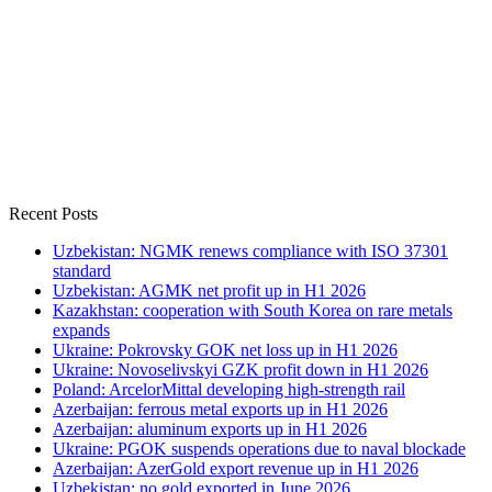
Recent Posts
Uzbekistan: NGMK renews compliance with ISO 37301
standard
Uzbekistan: AGMK net profit up in H1 2026
Kazakhstan: cooperation with South Korea on rare metals
expands
Ukraine: Pokrovsky GOK net loss up in H1 2026
Ukraine: Novoselivskyi GZK profit down in H1 2026
Poland: ArcelorMittal developing high-strength rail
Azerbaijan: ferrous metal exports up in H1 2026
Azerbaijan: aluminum exports up in H1 2026
Ukraine: PGOK suspends operations due to naval blockade
Azerbaijan: AzerGold export revenue up in H1 2026
Uzbekistan: no gold exported in June 2026