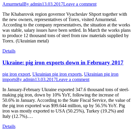
Amurmetal
By
admin
13.03.2017
Leave a comment
The Khabarovsk region governor Vyacheslav Shport together with
the new owners, representatives of Torex, visited Amurmetal.
According to the company representatives, the situation at the works
was stable, salary issues have been settled. In March the works plans
to produce 12 thousand tons of steel from raw materials supplied by
Torex. (Ukrainian metal)
Details
Ukraine: pig iron exports down in February 2017
pig iron export
,
Ukrainian pig iron exports
,
Ukrainian pig iron
imports
By
admin
13.03.2017
Leave a comment
In January-February Ukraine exported 347.6 thousand tons of steel-
making pig iron, down by 10% YoY, following the increase of
50.6% in January. According to the State Fiscal Service, the value of
the pig iron exported was $99.644 million, up by 56.5% YoY. Pig
iron was mostly exported to USA (50.25%), Turkey (19.2%) and
Italy (12.7%).…
Details