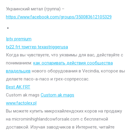
Украинский метал (группа) –
https://www.facebook.com/groups/350083612105329
Iptv premium
tx22 frt триггер texastriggerusa
Когда вы чувствуете, что уязвимы для вас, действуйте с
пониманием:
как оспаривать действия сообщества
владельцев
нового оборудования в Vecindia, которое вы
делаете пасо-а-пасо и грех-сорпрессас.
Best AK FRT
Custom ak mags
Custom ak mags
www.factolex.pl
Вы можете купить микрохайлендских коров на продажу
на microminihighlandcowforsale.com с бесплатной
доставкой. Изучая заводчиков в Интернете, читайте