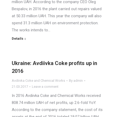
million UAH. According to the company CEO Oleg
Bespalov, in 2016 the plant carried out repairs valued
at 50.33 million UAH. This year the company will also
spend 31.3 million UAH on environment protection.
The works intends to…
Details
Ukraine: Avdiivka Coke profits up in
2016
Avdiivka Coke and Chemical Works
By
admin
21.03.2017
Leave a comment
In 2016 Avdiivka Coke and Chemical Works received
808.74 million UAH of net profits, up 2.6-fold YoY.
According to the company statement, the cost of its
assets at the end of 2016 totaled 19.07 billion UAH.