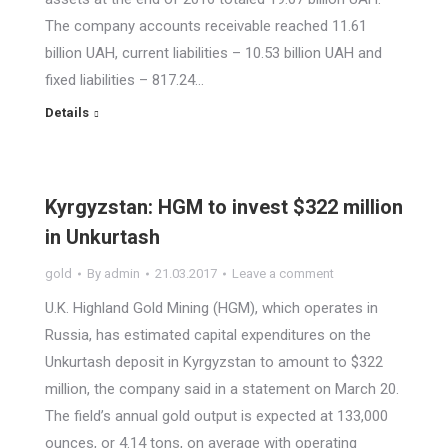
The company accounts receivable reached 11.61
billion UAH, current liabilities – 10.53 billion UAH and
fixed liabilities – 817.24…
Details
Kyrgyzstan: HGM to invest $322 million
in Unkurtash
gold
By
admin
21.03.2017
Leave a comment
U.K. Highland Gold Mining (HGM), which operates in
Russia, has estimated capital expenditures on the
Unkurtash deposit in Kyrgyzstan to amount to $322
million, the company said in a statement on March 20.
The field’s annual gold output is expected at 133,000
ounces, or 4.14 tons, on average with operating