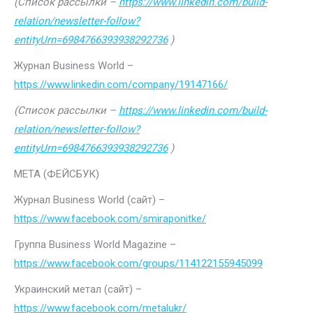
(Список рассылки –
https://www.linkedin.com/build-
relation/newsletter-follow?
entityUrn=6984766393938292736
)
Журнал Business World –
https://www.linkedin.com/company/19147166/
(Список рассылки –
https://www.linkedin.com/build-
relation/newsletter-follow?
entityUrn=6984766393938292736
)
МЕТА (ФЕЙСБУК)
Журнал Business World (сайт) –
https://www.facebook.com/smiraponitke/
Группа Business World Magazine –
https://www.facebook.com/groups/114122155945099
Украинский метал (сайт) –
https://www.facebook.com/metalukr/