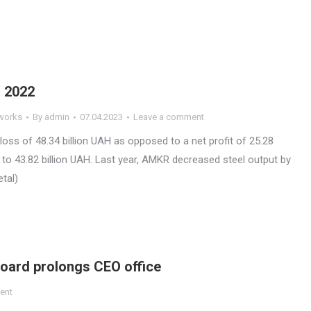
n 2022
 works
By
admin
07.04.2023
Leave a comment
t loss of 48.34 billion UAH as opposed to a net profit of 25.28
 to 43.82 billion UAH. Last year, AMKR decreased steel output by
tal)
oard prolongs CEO office
ent