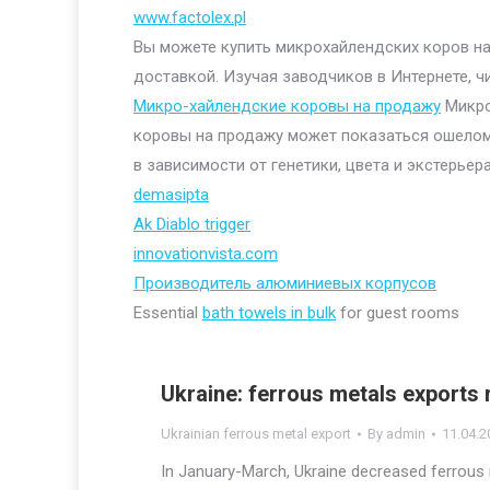
www.factolex.pl
Вы можете купить микрохайлендских коров на 
доставкой. Изучая заводчиков в Интернете, ч
Микро-хайлендские коровы на продажу
Микро
коровы на продажу может показаться ошелом
в зависимости от генетики, цвета и экстерьера
demasipta
Ak Diablo trigger
innovationvista.com
Производитель алюминиевых корпусов
Essential
bath towels in bulk
for guest rooms
Ukraine: ferrous metals exports
Ukrainian ferrous metal export
By
admin
11.04.2
In January-March, Ukraine decreased ferrous 