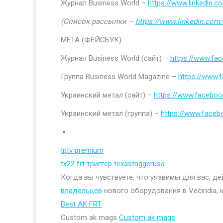
Журнал Business World –
https://www.linkedin
(Список рассылки –
https://www.linkedin.com/
МЕТА (ФЕЙСБУК)
Журнал Business World (сайт) –
https://www.fa
Группа Business World Magazine –
https://www
Украинский метал (сайт) –
https://www.faceboo
Украинский метал (группа) –
https://www.face
Iptv premium
tx22 frt триггер texastriggerusa
Когда вы чувствуете, что уязвимы для вас, д
владельцев
нового оборудования в Vecindia, 
Best AK FRT
Custom ak mags
Custom ak mags