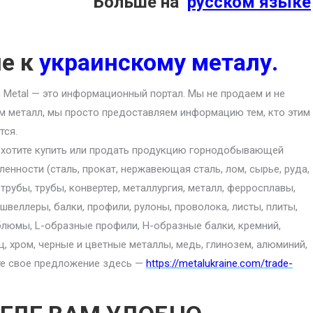
Больше на
русском языке
ие к
украинскому металу.
an Metal — это информационный портал. Мы не продаем и не
м металл, мы просто предоставляем информацию тем, кто этим
тся.
 хотите купить или продать продукцию горнодобывающей
енности (сталь, прокат, нержавеющая сталь, лом, сырье, руда,
 трубы, трубы, конвертер, металлургия, металл, ферросплавы,
 швеллеры, балки, профили, рулоны, проволока, листы, плиты,
блюмы, L-образные профили, H-образные балки, кремний,
ц, хром, черные и цветные металлы, медь, глинозем, алюминий,
ите свое предложение здесь —
https://metalukraine.com/trade-