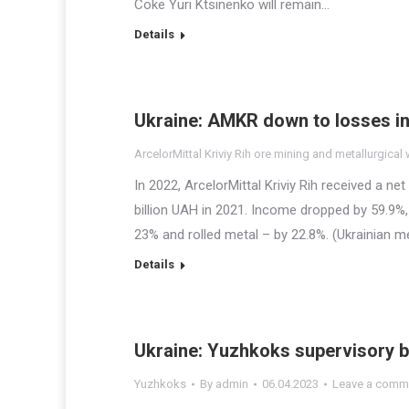
Coke Yuri Ktsinenko will remain…
Details
Ukraine: AMKR down to losses i
ArcelorMittal Kriviy Rih ore mining and metallurgical
In 2022, ArcelorMittal Kriviy Rih received a ne
billion UAH in 2021. Income dropped by 59.9%,
23% and rolled metal – by 22.8%. (Ukrainian me
Details
Ukraine: Yuzhkoks supervisory b
Yuzhkoks
By
admin
06.04.2023
Leave a comm