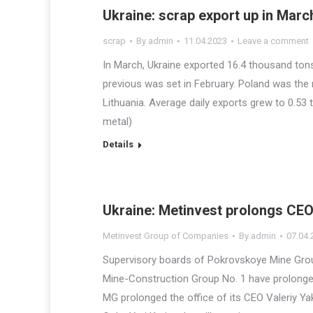
Ukraine: scrap export up in Marc
scrap
By
admin
11.04.2023
Leave a comment
In March, Ukraine exported 16.4 thousand ton
previous was set in February. Poland was the
Lithuania. Average daily exports grew to 0.53
metal)
Details
Ukraine: Metinvest prolongs CEO 
Metinvest Group of Companies
By
admin
07.04.
Supervisory boards of Pokrovskoye Mine Gro
Mine-Construction Group No. 1 have prolonged
MG prolonged the office of its CEO Valeriy Ya