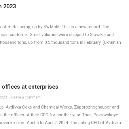
h 2023
s of metal scrap, up by 8% MoM. This is a new record. The
 main customer. Small volumes were shipped to Slovakia and
 thousand tons, up from 0.5 thousand tons in February. (Ukrainian
offices at enterprises
2023
Leave a comment
up, Avdiivka Coke and Chemical Works, Zaporozhogneupor and
 the offices of their CEO for another year. Thus, Pokrovskoye
kovenko from April 5 to April 2, 2024. The acting CEO of Avdiivka