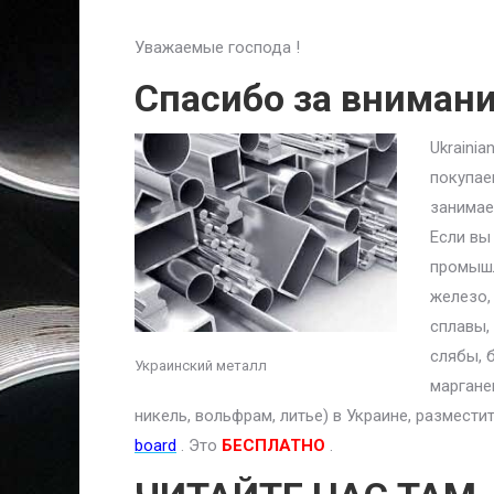
Уважаемые господа !
Спасибо за вниман
Ukraini
покупае
занимае
Если вы
промышл
железо,
сплавы,
слябы, 
Украинский металл
маргане
никель, вольфрам, литье) в Украине, размест
board
. Это
БЕСПЛАТНО
.