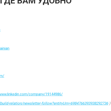
 ГДЕ ВАМ УДОБНО
e
ainian
om/
/www.linkedin.com/company/19144986/
build-relation/newsletter-follow?entityUrn=6984766393938292736
)