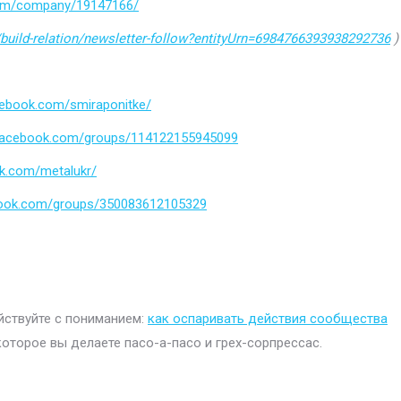
.com/company/19147166/
build-relation/newsletter-follow?entityUrn=6984766393938292736
)
cebook.com/smiraponitke/
.facebook.com/groups/114122155945099
k.com/metalukr/
book.com/groups/350083612105329
ействуйте с пониманием:
как оспаривать действия сообщества
которое вы делаете пасо-а-пасо и грех-сорпрессас.