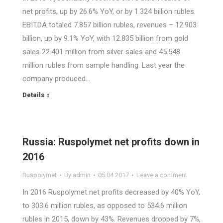
net profits, up by 26.6% YoY, or by 1.324 billion rubles.
EBITDA totaled 7.857 billion rubles, revenues – 12.903
billion, up by 9.1% YoY, with 12.835 billion from gold
sales 22.401 million from silver sales and 45.548
million rubles from sample handling. Last year the
company produced…
Details
Russia: Ruspolymet net profits down in
2016
Ruspolymet
By
admin
05.04.2017
Leave a comment
In 2016 Ruspolymet net profits decreased by 40% YoY,
to 303.6 million rubles, as opposed to 534.6 million
rubles in 2015, down by 43%. Revenues dropped by 7%,