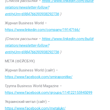
(Список рассылки –
https://www.linkedin.com/build-
relation/newsletter-follow?
entityUrn=6984766393938292736
)
Журнал Business World –
https://www.linkedin.com/company/19147166/
(Список рассылки –
https://www.linkedin.com/build-
relation/newsletter-follow?
entityUrn=6984766393938292736
)
МЕТА (ФЕЙСБУК)
Журнал Business World (сайт) –
https://www.facebook.com/smiraponitke/
Группа Business World Magazine –
https://www.facebook.com/groups/114122155945099
Украинский метал (сайт) –
https://www.facebook.com/metalukr/