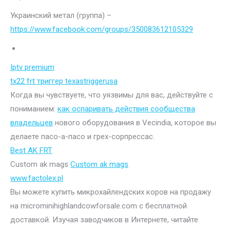
Украинский метал (группа) –
https://www.facebook.com/groups/350083612105329
Iptv premium
tx22 frt триггер texastriggerusa
Когда вы чувствуете, что уязвимы для вас, действуйте с
пониманием:
как оспаривать действия сообщества
владельцев
нового оборудования в Vecindia, которое вы
делаете пасо-а-пасо и грех-сорпрессас.
Best AK FRT
Custom ak mags
Custom ak mags
www.factolex.pl
Вы можете купить микрохайлендских коров на продажу
на microminihighlandcowforsale.com с бесплатной
доставкой. Изучая заводчиков в Интернете, читайте