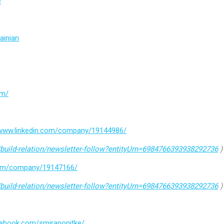
e
ainian
om/
/www.linkedin.com/company/19144986/
build-relation/newsletter-follow?entityUrn=6984766393938292736
)
.com/company/19147166/
build-relation/newsletter-follow?entityUrn=6984766393938292736
)
cebook.com/smiraponitke/