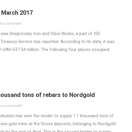
n March 2017
e a comment
 was Dneprovsky Iron and Steel Works, a part of ISD
 Treasury Service has reported. According to its data, it was
ith UAH 637.54 million. The following four places occupied
thousand tons of rebars to Nordgold
ve a comment
ribution has won the tender to supply 1.1 thousand tons of
ew gold mine at the Gross deposits, belonging to Nordgold.
h by the end of April. This is the second tender to supply…