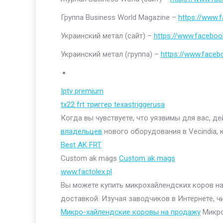
Группа Business World Magazine –
https://www
Украинский метал (сайт) –
https://www.faceboo
Украинский метал (группа) –
https://www.face
Iptv premium
tx22 frt триггер texastriggerusa
Когда вы чувствуете, что уязвимы для вас, д
владельцев
нового оборудования в Vecindia, 
Best AK FRT
Custom ak mags
Custom ak mags
www.factolex.pl
Вы можете купить микрохайлендских коров на 
доставкой. Изучая заводчиков в Интернете, ч
Микро-хайлендские коровы на продажу
Микро