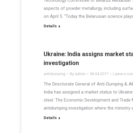
Technology Committee of Belarus Alexander S
aspects of powder metallurgy, including surf
on April 5. “Today the Belarusian science play
Details
Ukraine: India assigns market st
investigation
antidumping
By
admin
06.04.2017
Leave a co
The Directorate General of Anti-Dumping & Al
India has assigned a market status to Ukraine 
steel. The Economic Development and Trade Mi
antidumping investigation where the ministry
Details