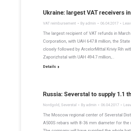
Ukraine: largest VAT receivers i
VAT reimbursement
By
admin
06.04.2017
Leav
The largest recipient of VAT refunds in March
Corporation, with UAH 647.8 million, the State
closely followed by ArcelorMittal Kriviy Rih w
Zaporizhstal with UAH 494.7 million,…
Details
Russia: Severstal to supply 1.1 
Nordgold
,
Severstal
By
admin
06.04.2017
Lea
The Moscow regional center of Severstal Dist
A500S rebars with 8-36 mm diameter for the n
The company will have supplied the whole batc