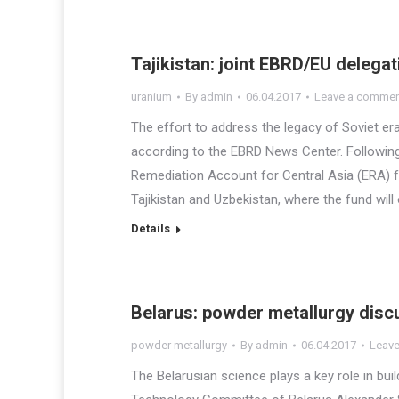
Tajikistan: joint EBRD/EU delega
uranium
By
admin
06.04.2017
Leave a comme
The effort to address the legacy of Soviet er
according to the EBRD News Center. Following
Remediation Account for Central Asia (ERA)
Tajikistan and Uzbekistan, where the fund wil
Details
Belarus: powder metallurgy disc
powder metallurgy
By
admin
06.04.2017
Leav
The Belarusian science plays a key role in b