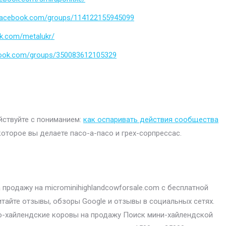
.facebook.com/groups/114122155945099
k.com/metalukr/
book.com/groups/350083612105329
ействуйте с пониманием:
как оспаривать действия сообщества
которое вы делаете пасо-а-пасо и грех-сорпрессас.
продажу на microminihighlandcowforsale.com с бесплатной
итайте отзывы, обзоры Google и отзывы в социальных сетях.
-хайлендские коровы на продажу Поиск мини-хайлендской