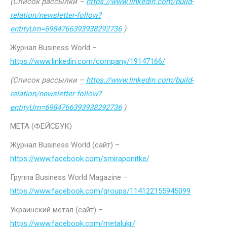
(Список рассылки –
https://www.linkedin.com/build-
relation/newsletter-follow?
entityUrn=6984766393938292736
)
Журнал Business World –
https://www.linkedin.com/company/19147166/
(Список рассылки –
https://www.linkedin.com/build-
relation/newsletter-follow?
entityUrn=6984766393938292736
)
МЕТА (ФЕЙСБУК)
Журнал Business World (сайт) –
https://www.facebook.com/smiraponitke/
Группа Business World Magazine –
https://www.facebook.com/groups/114122155945099
Украинский метал (сайт) –
https://www.facebook.com/metalukr/