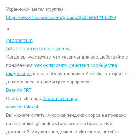
Украинский метал (группа) –
https://www.facebook.com/groups/350083612105329
Iptv premium
tx22 frt триггер texastriggerusa
Когда вы чувствуете, что уязвимы для вас, действуйте с
пониманием:
как оспаривать действия сообщества
владельцев
нового оборудования в Vecindia, которое вы
делаете пасо-а-пасо и грех-сорпрессас.
Best AK FRT
Custom ak mags
Custom ak mags
www.factolex.pl
Вы можете купить микрохайлендских коров на продажу
на microminihighlandcowforsale.com с бесплатной
доставкой. Изучая заводчиков в Интернете, читайте