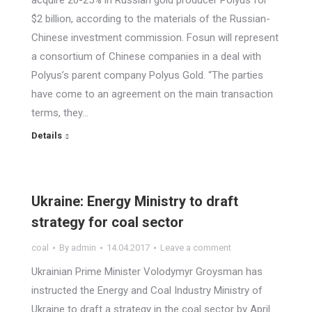
acquire 20-25% in Russian gold producer Polyus for
$2 billion, according to the materials of the Russian-
Chinese investment commission. Fosun will represent
a consortium of Chinese companies in a deal with
Polyus’s parent company Polyus Gold. “The parties
have come to an agreement on the main transaction
terms, they…
Details
Ukraine: Energy Ministry to draft
strategy for coal sector
coal
By
admin
14.04.2017
Leave a comment
Ukrainian Prime Minister Volodymyr Groysman has
instructed the Energy and Coal Industry Ministry of
Ukraine to draft a strategy in the coal sector by April