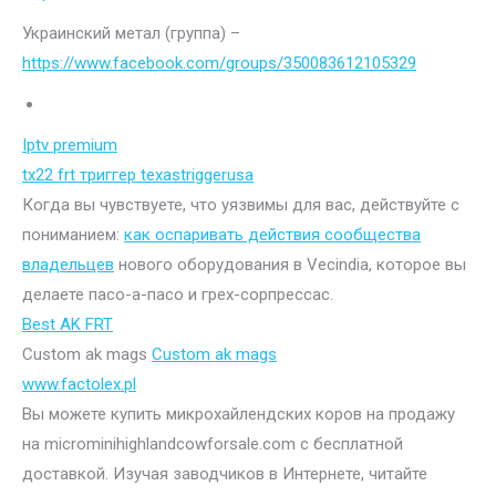
Украинский метал (группа) –
https://www.facebook.com/groups/350083612105329
Iptv premium
tx22 frt триггер texastriggerusa
Когда вы чувствуете, что уязвимы для вас, действуйте с
пониманием:
как оспаривать действия сообщества
владельцев
нового оборудования в Vecindia, которое вы
делаете пасо-а-пасо и грех-сорпрессас.
Best AK FRT
Custom ak mags
Custom ak mags
www.factolex.pl
Вы можете купить микрохайлендских коров на продажу
на microminihighlandcowforsale.com с бесплатной
доставкой. Изучая заводчиков в Интернете, читайте