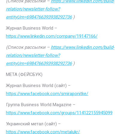
(Список рассылки –
https://www.linkedin.com/build-
relation/newsletter-follow?
entityUrn=6984766393938292736
)
Журнал Business World –
https://www.linkedin.com/company/19147166/
(Список рассылки –
https://www.linkedin.com/build-
relation/newsletter-follow?
entityUrn=6984766393938292736
)
МЕТА (ФЕЙСБУК)
Журнал Business World (сайт) –
https://www.facebook.com/smiraponitke/
Группа Business World Magazine –
https://www.facebook.com/groups/114122155945099
Украинский метал (сайт) –
https://www.facebook.com/metalukr/