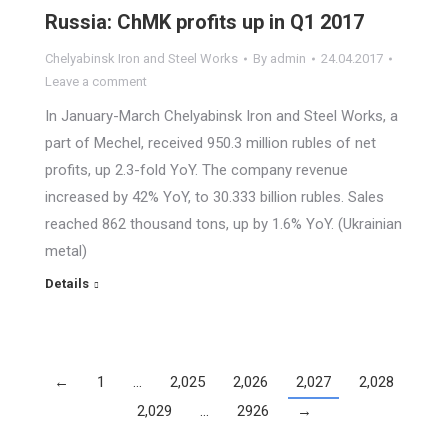
Russia: ChMK profits up in Q1 2017
Chelyabinsk Iron and Steel Works
By
admin
24.04.2017
Leave a comment
In January-March Chelyabinsk Iron and Steel Works, a
part of Mechel, received 950.3 million rubles of net
profits, up 2.3-fold YoY. The company revenue
increased by 42% YoY, to 30.333 billion rubles. Sales
reached 862 thousand tons, up by 1.6% YoY. (Ukrainian
metal)
Details
←
1
…
2,025
2,026
2,027
2,028
2,029
…
2926
→