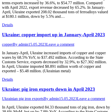
terms exports increased by 36.6%, to $54.77 million. Compared
with April 2022, export revenue decreased by 65.2%. In January-
April, Ukraine exported 208.02 thousand tons of ferroalloys valued
at $180.1 million, down by 5.5% and…
Details
Ukraine: copper import up in January-April 2023
copper
By
admin
15.05.2023
Leave a comment
In January-April, Ukraine increased imports of copper and copper
wares by 68.5% YoY, to $37.492 million. According to the State
Customs Service, exports decreased by 32.9%, to $27.302 million.
In April, Ukraine imported $8.891 million worth of copper and
exported – $5.48 million. (Ukrainian metal)
Details
Ukraine: pig iron exports down in April 2023
Ukrainian pig iron exports
By
admin
15.05.2023
Leave a comment
In April, Ukraine exported 84.33 thousand tons of pig iron, down by
38.6% MoM, but up by 7.9% YoY. According to the State Customs