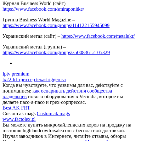
Журнал Business World (сайт) –
https://www.facebook.com/smiraponitke/
Группа Business World Magazine –
https://www.facebook.com/groups/114122155945099
Украинский метал (сайт) –
https://www.facebook.com/metalukr/
Украинский метал (группа) –
https://www.facebook.com/groups/350083612105329
Iptv premium
tx22 frt триггер texastriggerusa
Когда вы чувствуете, что уязвимы для вас, действуйте с
пониманием:
как оспаривать действия сообщества
владельцев
нового оборудования в Vecindia, которое вы
делаете пасо-а-пасо и грех-сорпрессас.
Best AK FRT
Custom ak mags
Custom ak mags
www.factolex.pl
Вы можете купить микрохайлендских коров на продажу на
microminihighlandcowforsale.com с бесплатной доставкой.
Изучая заводчиков в Интернете, читайте отзывы, обзоры