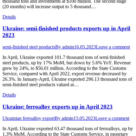
thousand tons and investments at $100 million. The second stage
(20 months) will increase output to 5 thousand…
Details
Ukraine: semi-finished products exports up in April
2023
semi-finished steel products
By
admin
16.05.2023
Leave a comment
In April, Ukraine exported 101.7 thousand tons of semi-finished
steel products, up by 17% MoM, but down by 5.6% YoY. Revenue
grew by 24%, to $56.01 million. According to the State Customs
Service, compared with April 2022, export revenue decreased by
26.3%. In January-April, Ukraine exported 296.13 thousand tons of
semi-finished steel products valued at…
Details
Ukraine: ferroalloy exports up in April 2023
Ukrainian ferroalloy export
By
admin
15.05.2023
Leave a comment
In April, Ukraine exported 63.47 thousand tons of ferroalloys, up by
1.3% MoM. According to the State Customs Service, in monetary