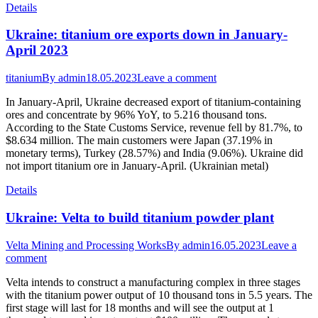
Details
Ukraine: titanium ore exports down in January-
April 2023
titanium
By
admin
18.05.2023
Leave a comment
In January-April, Ukraine decreased export of titanium-containing
ores and concentrate by 96% YoY, to 5.216 thousand tons.
According to the State Customs Service, revenue fell by 81.7%, to
$8.634 million. The main customers were Japan (37.19% in
monetary terms), Turkey (28.57%) and India (9.06%). Ukraine did
not import titanium ore in January-April. (Ukrainian metal)
Details
Ukraine: Velta to build titanium powder plant
Velta Mining and Processing Works
By
admin
16.05.2023
Leave a
comment
Velta intends to construct a manufacturing complex in three stages
with the titanium power output of 10 thousand tons in 5.5 years. The
first stage will last for 18 months and will see the output at 1