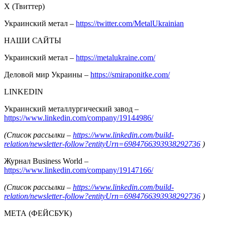
Х (Твиттер)
Украинский метал –
https://twitter.com/MetalUkrainian
НАШИ САЙТЫ
Украинский метал –
https://metalukraine.com/
Деловой мир Украины –
https://smiraponitke.com/
LINKEDIN
Украинский металлургический завод –
https://www.linkedin.com/company/19144986/
(Список рассылки –
https://www.linkedin.com/build-
relation/newsletter-follow?entityUrn=6984766393938292736
)
Журнал Business World –
https://www.linkedin.com/company/19147166/
(Список рассылки –
https://www.linkedin.com/build-
relation/newsletter-follow?entityUrn=6984766393938292736
)
МЕТА (ФЕЙСБУК)