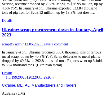
Service, revenue dropped by 29.8% MoM, to $36.95 million, up by
4.6% YoY. In January-April, Ukraine exported 533.84 thousand
tons of pig iron for $203.12 million, up by 18.3%, but down…
Details
Ukraine: scrap procurement down in January-April
2023
scrap
By
admin
12.05.2023
Leave a comment
In January-April, Ukraine procured 366.6 thousand tons of ferrous
metal scrap, down by 40.8% YoY. Scrap deliveries to metal plants
dropped by 49.8%, to 292.8 thousand tons. Exports went up 8-fold,
to 56.4 thousand tons. (Ukrainian metal)
Details
←
1
…
199
200
201
202
203
…
2926
→
Ukraine. METAL. Manufacturers and Traders
AdSense (UM)