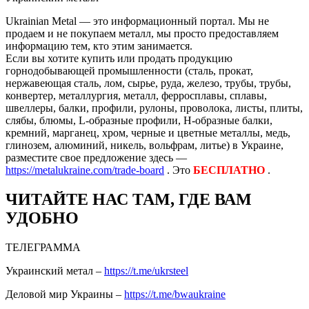
Ukrainian Metal — это информационный портал. Мы не
продаем и не покупаем металл, мы просто предоставляем
информацию тем, кто этим занимается.
Если вы хотите купить или продать продукцию
горнодобывающей промышленности (сталь, прокат,
нержавеющая сталь, лом, сырье, руда, железо, трубы, трубы,
конвертер, металлургия, металл, ферросплавы, сплавы,
швеллеры, балки, профили, рулоны, проволока, листы, плиты,
слябы, блюмы, L-образные профили, H-образные балки,
кремний, марганец, хром, черные и цветные металлы, медь,
глинозем, алюминий, никель, вольфрам, литье) в Украине,
разместите свое предложение здесь —
https://metalukraine.com/trade-board
. Это
БЕСПЛАТНО
.
ЧИТАЙТЕ НАС ТАМ, ГДЕ ВАМ
УДОБНО
ТЕЛЕГРАММА
Украинский метал –
https://t.me/ukrsteel
Деловой мир Украины –
https://t.me/bwaukraine