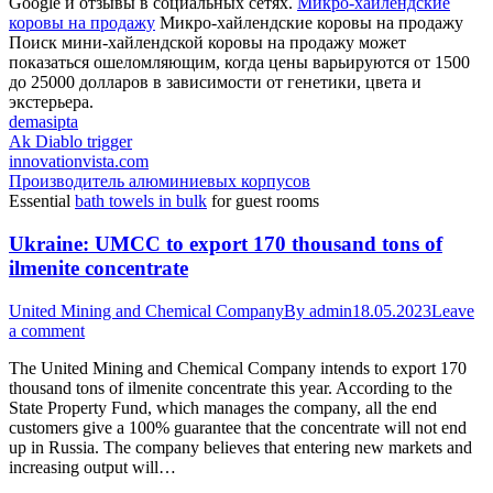
Google и отзывы в социальных сетях.
Микро-хайлендские
коровы на продажу
Микро-хайлендские коровы на продажу
Поиск мини-хайлендской коровы на продажу может
показаться ошеломляющим, когда цены варьируются от 1500
до 25000 долларов в зависимости от генетики, цвета и
экстерьера.
demasipta
Ak Diablo trigger
innovationvista.com
Производитель алюминиевых корпусов
Essential
bath towels in bulk
for guest rooms
Ukraine: UMCC to export 170 thousand tons of
ilmenite concentrate
United Mining and Chemical Company
By
admin
18.05.2023
Leave
a comment
The United Mining and Chemical Company intends to export 170
thousand tons of ilmenite concentrate this year. According to the
State Property Fund, which manages the company, all the end
customers give a 100% guarantee that the concentrate will not end
up in Russia. The company believes that entering new markets and
increasing output will…