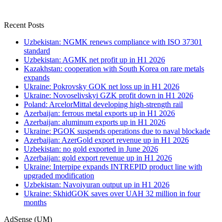
Recent Posts
Uzbekistan: NGMK renews compliance with ISO 37301
standard
Uzbekistan: AGMK net profit up in H1 2026
Kazakhstan: cooperation with South Korea on rare metals
expands
Ukraine: Pokrovsky GOK net loss up in H1 2026
Ukraine: Novoselivskyi GZK profit down in H1 2026
Poland: ArcelorMittal developing high-strength rail
Azerbaijan: ferrous metal exports up in H1 2026
Azerbaijan: aluminum exports up in H1 2026
Ukraine: PGOK suspends operations due to naval blockade
Azerbaijan: AzerGold export revenue up in H1 2026
Uzbekistan: no gold exported in June 2026
Azerbaijan: gold export revenue up in H1 2026
Ukraine: Interpipe expands INTREPID product line with
upgraded modification
Uzbekistan: Navoiyuran output up in H1 2026
Ukraine: SkhidGOK saves over UAH 32 million in four
months
AdSense (UM)