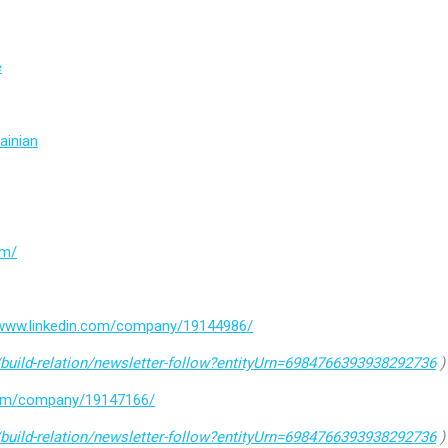
e
ainian
om/
/www.linkedin.com/company/19144986/
build-relation/newsletter-follow?entityUrn=6984766393938292736
)
.com/company/19147166/
build-relation/newsletter-follow?entityUrn=6984766393938292736
)