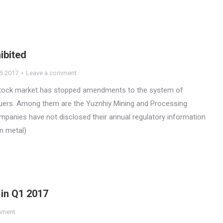
ibited
5.2017
Leave a comment
stock market has stopped amendments to the system of
suers. Among them are the Yuznhiy Mining and Processing
panies have not disclosed their annual regulatory information
an metal)
 in Q1 2017
mment