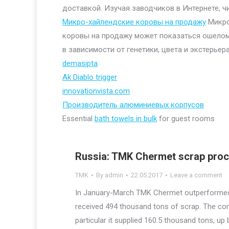
доставкой. Изучая заводчиков в Интернете, ч
Микро-хайлендские коровы на продажу
Микро
коровы на продажу может показаться ошелом
в зависимости от генетики, цвета и экстерьера
demasipta
Ak Diablo trigger
innovationvista.com
Производитель алюминиевых корпусов
Essential
bath towels in bulk
for guest rooms
Russia: TMK Chermet scrap proc
TMK
By
admin
22.05.2017
Leave a comment
In January-March TMK Chermet outperformed 
received 494 thousand tons of scrap. The comp
particular it supplied 160.5 thousand tons, up