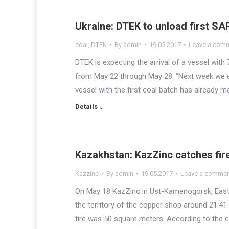
Ukraine: DTEK to unload first SA
coal
,
DTEK
By
admin
19.05.2017
Leave a com
DTEK is expecting the arrival of a vessel wit
from May 22 through May 28. “Next week we ex
vessel with the first coal batch has already 
Details
Kazakhstan: KazZinc catches fir
Kazzinc
By
admin
19.05.2017
Leave a comme
On May 18 KazZinc in Ust-Kamenogorsk, Easte
the territory of the copper shop around 21:41 
fire was 50 square meters. According to the 