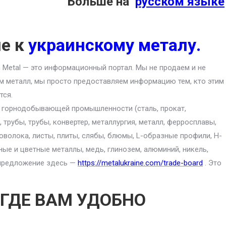
Больше на
русском языке
ие к
украинскому металу.
an Metal — это информационный портал. Мы не продаем и не
м металл, мы просто предоставляем информацию тем, кто этим
тся.
ю горнодобывающей промышленности (сталь, прокат,
 трубы, трубы, конвертер, металлургия, металл, ферросплавы,
роволока, листы, плиты, слябы, блюмы, L-образные профили, H-
ные и цветные металлы, медь, глинозем, алюминий, никель,
е предложение здесь —
https://metalukraine.com/trade-board
. Это
 ГДЕ ВАМ УДОБНО