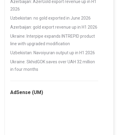
Azerbaijan: AzerGold export revenue up in H1
2026
Uzbekistan: no gold exported in June 2026
Azerbaijan: gold export revenue up in H1 2026
Ukraine: Interpipe expands INTREPID product
line with upgraded modification
Uzbekistan: Navoiyuran output up in H1 2026
Ukraine: SkhidGOK saves over UAH 32 million
in four months
AdSense (UM)