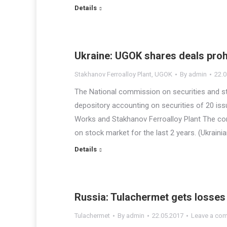
Details
Ukraine: UGOK shares deals proh
Stakhanov Ferroalloy Plant
,
UGOK
By
admin
22.0
The National commission on securities and 
depository accounting on securities of 20 is
Works and Stakhanov Ferroalloy Plant The com
on stock market for the last 2 years. (Ukraini
Details
Russia: Tulachermet gets losses
Tulachermet
By
admin
22.05.2017
Leave a co