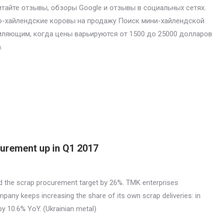
итайте отзывы, обзоры Google и отзывы в социальных сетях.
-хайлендские коровы на продажу Поиск мини-хайлендской
ляющим, когда цены варьируются от 1500 до 25000 долларов
.
urement up in Q1 2017
the scrap procurement target by 26%. TMK enterprises
any keeps increasing the share of its own scrap deliveries: in
 by 10.6% YoY. (Ukrainian metal)