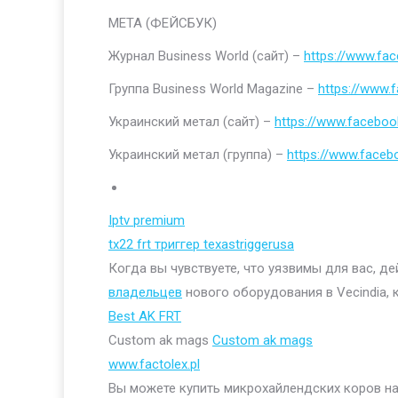
МЕТА (ФЕЙСБУК)
Журнал Business World (сайт) –
https://www.fa
Группа Business World Magazine –
https://www
Украинский метал (сайт) –
https://www.faceboo
Украинский метал (группа) –
https://www.face
Iptv premium
tx22 frt триггер texastriggerusa
Когда вы чувствуете, что уязвимы для вас, д
владельцев
нового оборудования в Vecindia, 
Best AK FRT
Custom ak mags
Custom ak mags
www.factolex.pl
Вы можете купить микрохайлендских коров на 