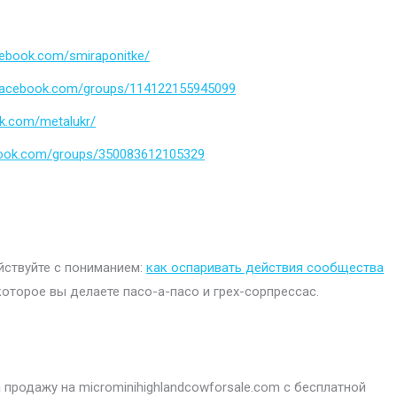
cebook.com/smiraponitke/
.facebook.com/groups/114122155945099
k.com/metalukr/
book.com/groups/350083612105329
ействуйте с пониманием:
как оспаривать действия сообщества
которое вы делаете пасо-а-пасо и грех-сорпрессас.
продажу на microminihighlandcowforsale.com с бесплатной