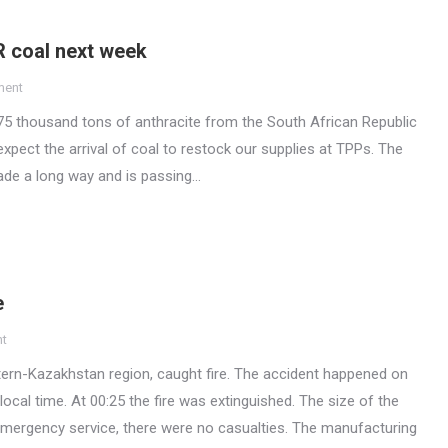
R coal next week
ment
h 75 thousand tons of anthracite from the South African Republic
pect the arrival of coal to restock our supplies at TPPs. The
made a long way and is passing…
e
nt
rn-Kazakhstan region, caught fire. The accident happened on
local time. At 00:25 the fire was extinguished. The size of the
emergency service, there were no casualties. The manufacturing