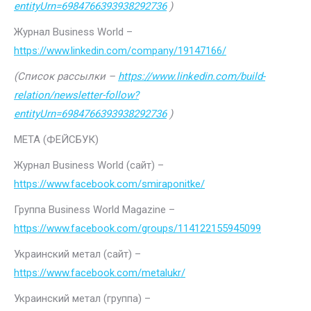
entityUrn=6984766393938292736
)
Журнал Business World –
https://www.linkedin.com/company/19147166/
(Список рассылки –
https://www.linkedin.com/build-
relation/newsletter-follow?
entityUrn=6984766393938292736
)
МЕТА (ФЕЙСБУК)
Журнал Business World (сайт) –
https://www.facebook.com/smiraponitke/
Группа Business World Magazine –
https://www.facebook.com/groups/114122155945099
Украинский метал (сайт) –
https://www.facebook.com/metalukr/
Украинский метал (группа) –