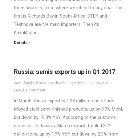
three sources, from where we intend to buy coal. The
first is Richards Bay in South Africa. DTEK and
Tekhnova are the main importers. Then its
Kazakhstan,…
Details
Russia: semis exports up in Q1 2017
semi-finished steel products
By
admin
22.05.2017
Leave a comment
In March Russia exported 1.28 million tons of non-
alloyed steel semi-finished products, up by 0.9% MoM,
but down by 10.3% YoY. According to the customs
statistics, in January-March exports totaled 3.72
million tons, up by 1.9% YoY, but down by 2.3% from