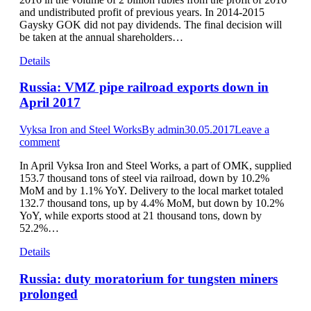
and undistributed profit of previous years. In 2014-2015
Gaysky GOK did not pay dividends. The final decision will
be taken at the annual shareholders…
Details
Russia: VMZ pipe railroad exports down in
April 2017
Vyksa Iron and Steel Works
By
admin
30.05.2017
Leave a
comment
In April Vyksa Iron and Steel Works, a part of OMK, supplied
153.7 thousand tons of steel via railroad, down by 10.2%
MoM and by 1.1% YoY. Delivery to the local market totaled
132.7 thousand tons, up by 4.4% MoM, but down by 10.2%
YoY, while exports stood at 21 thousand tons, down by
52.2%…
Details
Russia: duty moratorium for tungsten miners
prolonged