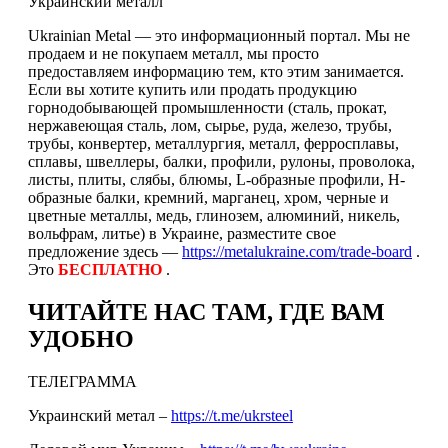
Украинский металл
Ukrainian Metal — это информационный портал. Мы не
продаем и не покупаем металл, мы просто
предоставляем информацию тем, кто этим занимается.
Если вы хотите купить или продать продукцию
горнодобывающей промышленности (сталь, прокат,
нержавеющая сталь, лом, сырье, руда, железо, трубы,
трубы, конвертер, металлургия, металл, ферросплавы,
сплавы, швеллеры, балки, профили, рулоны, проволока,
листы, плиты, слябы, блюмы, L-образные профили, H-
образные балки, кремний, марганец, хром, черные и
цветные металлы, медь, глинозем, алюминий, никель,
вольфрам, литье) в Украине, разместите свое
предложение здесь —
https://metalukraine.com/trade-board
.
Это
БЕСПЛАТНО
.
ЧИТАЙТЕ НАС ТАМ, ГДЕ ВАМ
УДОБНО
ТЕЛЕГРАММА
Украинский метал –
https://t.me/ukrsteel