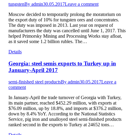
tungsten
By
admin
30.05.2017
Leave a comment
Moscow decided to temporarily prolong the moratorium on
the export duty of 10% for tungsten ores and concentrates.
The duty was imposed in 2013. Last year on request of
manufacturers the duty was cancelled until June 1, 2017. This
helped Primorsky Mining and Processing Works stay afloat,
as it saved some 1.2 billion rubles. The…
Details
Georgia: steel semis exports to Turkey up in
January-April 2017
semi-finished steel products
By
admin
30.05.2017
Leave a
comment
In January-April the trade turnover of Georgia with Turkey,
its main partner, reached $452.29 million, with exports at
$76.09 million, up by 18.8%, and imports at $376.2 million,
down by 8.4% YoY. According to the National Statistics
Service, pig iron and unalloyed steel semi-finished products
ranked second in the exports to Turkey at 24652 tons…
Details