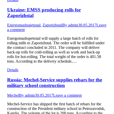
Ukraine: EMSS producing rolls for
Zaporizhstal
Energomashspetsstal
,
Zaporizhstal
By
admin
30.05.2017
Leave
a comment
Energomashspetsstal will supply a large batch of rolls for
rolling mills to Zaporizhstal. The order will be fulfilled under
the contract concluded in 2011. The company will deliver
back-up rolls for cold-rolling as well as work and back-up
rolls for hot-rolling. The total weight of the order is 401.58
tons. According to the delivery schedule,…
Details
Russia: Mechel-Service supplies rebars for the
military school construction
Mechel
By
admin
30.05.2017
Leave a comment
Mechel-Service has shipped the first batch of rebars for the
construction of the President military school in Petrozavodsk,
Karelia. The volume of the lot is 200 tons. According to the