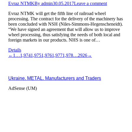
Evraz NTMK
By
admin
30.05.2017
Leave a comment
Evraz NTMK will get the fifth line of railroad wheel
processing. The contract for the delivery of the machinery has
been concluded with NSH (Niles-Simmons-Hegenscheneidt).
“We have signed an agreement that will allow us to improve
wheel processing, thus satisfying the needs of both local and
foreign markets in our products. NHS is one of…
Details
←
1
…
1,974
1,975
1,976
1,977
1,978
…
2926
→
Ukraine. METAL. Manufacturers and Traders
AdSense (UM)