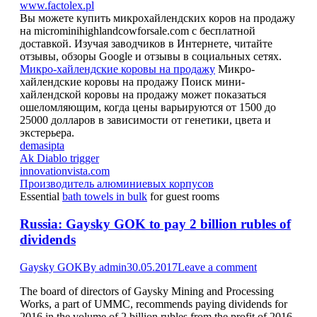
www.factolex.pl
Вы можете купить микрохайлендских коров на продажу
на microminihighlandcowforsale.com с бесплатной
доставкой. Изучая заводчиков в Интернете, читайте
отзывы, обзоры Google и отзывы в социальных сетях.
Микро-хайлендские коровы на продажу
Микро-
хайлендские коровы на продажу Поиск мини-
хайлендской коровы на продажу может показаться
ошеломляющим, когда цены варьируются от 1500 до
25000 долларов в зависимости от генетики, цвета и
экстерьера.
demasipta
Ak Diablo trigger
innovationvista.com
Производитель алюминиевых корпусов
Essential
bath towels in bulk
for guest rooms
Russia: Gaysky GOK to pay 2 billion rubles of
dividends
Gaysky GOK
By
admin
30.05.2017
Leave a comment
The board of directors of Gaysky Mining and Processing
Works, a part of UMMC, recommends paying dividends for
2016 in the volume of 2 billion rubles from the profit of 2016