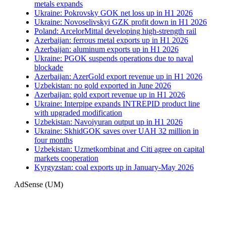
metals expands
Ukraine: Pokrovsky GOK net loss up in H1 2026
Ukraine: Novoselivskyi GZK profit down in H1 2026
Poland: ArcelorMittal developing high-strength rail
Azerbaijan: ferrous metal exports up in H1 2026
Azerbaijan: aluminum exports up in H1 2026
Ukraine: PGOK suspends operations due to naval
blockade
Azerbaijan: AzerGold export revenue up in H1 2026
Uzbekistan: no gold exported in June 2026
Azerbaijan: gold export revenue up in H1 2026
Ukraine: Interpipe expands INTREPID product line
with upgraded modification
Uzbekistan: Navoiyuran output up in H1 2026
Ukraine: SkhidGOK saves over UAH 32 million in
four months
Uzbekistan: Uzmetkombinat and Citi agree on capital
markets cooperation
Kyrgyzstan: coal exports up in January-May 2026
AdSense (UM)