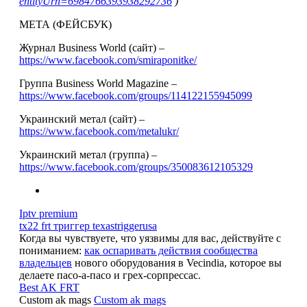
entityUrn=6984766393938292736
)
МЕТА (ФЕЙСБУК)
Журнал Business World (сайт) –
https://www.facebook.com/smiraponitke/
Группа Business World Magazine –
https://www.facebook.com/groups/114122155945099
Украинский метал (сайт) –
https://www.facebook.com/metalukr/
Украинский метал (группа) –
https://www.facebook.com/groups/350083612105329
Iptv premium
tx22 frt триггер texastriggerusa
Когда вы чувствуете, что уязвимы для вас, действуйте с
пониманием:
как оспаривать действия сообщества
владельцев
нового оборудования в Vecindia, которое вы
делаете пасо-а-пасо и грех-сорпрессас.
Best AK FRT
Custom ak mags
Custom ak mags