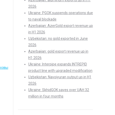
Azerbaijan: aluminum exports up in H1
2026
Ukraine: PGOK suspends operations due
to naval blockade
Azerbaijan: AzerGold export revenue up
in H1 2026
Uzbekistan: no gold exported in June
2026
Azerbaijan: gold export revenue up in
H1 2026
Ukraine: Interpipe expands INTREPID
ровы
product line with upgraded modification
Uzbekistan: Navoiyuran output up in H1
2026
Ukraine: SkhidGOK saves over UAH 32
million in four months