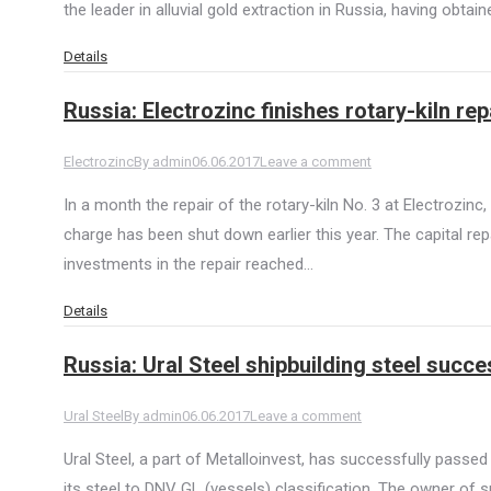
the leader in alluvial gold extraction in Russia, having obtai
Details
Russia: Electrozinc finishes rotary-kiln rep
Electrozinc
By
admin
06.06.2017
Leave a comment
In a month the repair of the rotary-kiln No. 3 at Electrozinc
charge has been shut down earlier this year. The capital rep
investments in the repair reached…
Details
Russia: Ural Steel shipbuilding steel succe
Ural Steel
By
admin
06.06.2017
Leave a comment
Ural Steel, a part of Metalloinvest, has successfully passe
its steel to DNV GL (vessels) classification. The owner of