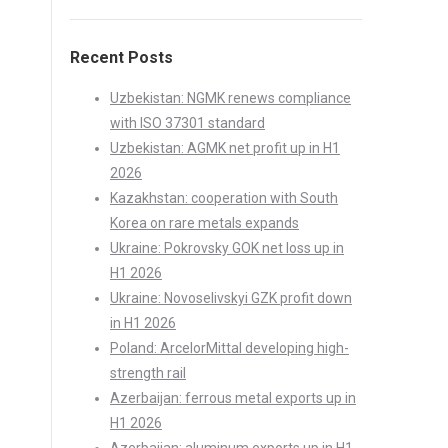
Recent Posts
Uzbekistan: NGMK renews compliance
with ISO 37301 standard
Uzbekistan: AGMK net profit up in H1
2026
Kazakhstan: cooperation with South
Korea on rare metals expands
Ukraine: Pokrovsky GOK net loss up in
H1 2026
Ukraine: Novoselivskyi GZK profit down
in H1 2026
Poland: ArcelorMittal developing high-
strength rail
Azerbaijan: ferrous metal exports up in
H1 2026