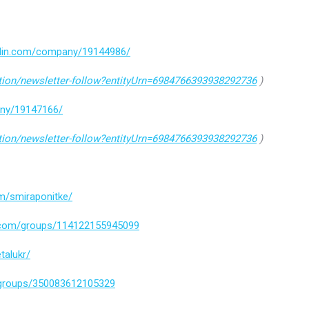
edin.com/company/19144986/
ation/newsletter-follow?entityUrn=6984766393938292736
)
any/19147166/
ation/newsletter-follow?entityUrn=6984766393938292736
)
m/smiraponitke/
.com/groups/114122155945099
talukr/
/groups/350083612105329