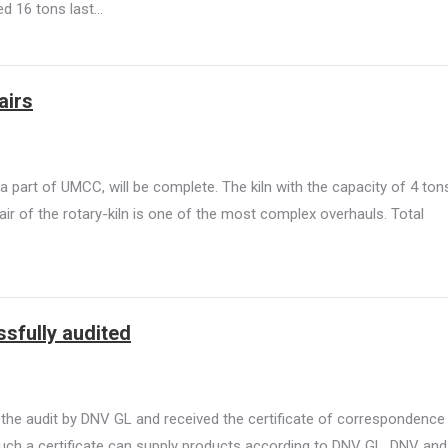
ned 16 tons last…
airs
, a part of UMCC, will be complete. The kiln with the capacity of 4 ton
air of the rotary-kiln is one of the most complex overhauls. Total
ssfully audited
d the audit by DNV GL and received the certificate of correspondence
 such a certificate can supply products according to DNV GL, DNV and