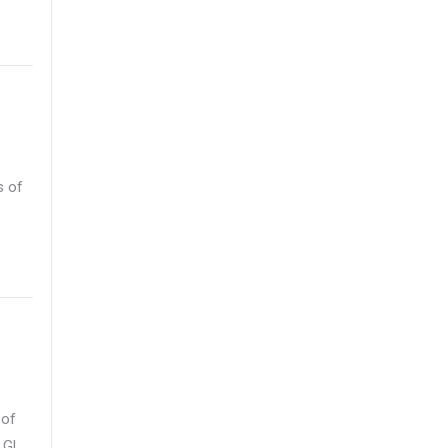
s of
 of
 GL.