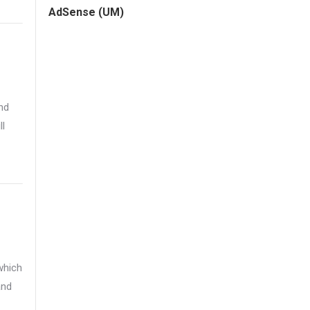
AdSense (UM)
nd
ll
which
and