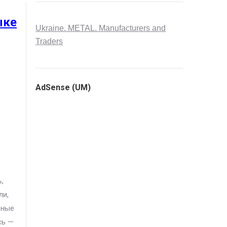
ыке
Ukraine. METAL. Manufacturers and
Traders
AdSense (UM)
,
ли,
рные
сь —