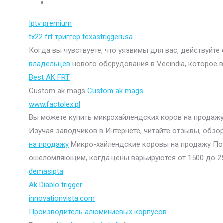
Iptv premium
tx22 frt триггер texastriggerusa
Когда вы чувствуете, что уязвимы для вас, действуйте
владельцев
нового оборудования в Vecindia, которое в
Best AK FRT
Custom ak mags
Custom ak mags
www.factolex.pl
Вы можете купить микрохайлендских коров на продажу 
Изучая заводчиков в Интернете, читайте отзывы, обзо
на продажу
Микро-хайлендские коровы на продажу По
ошеломляющим, когда цены варьируются от 1500 до 250
demasipta
Ak Diablo trigger
innovationvista.com
Производитель алюминиевых корпусов