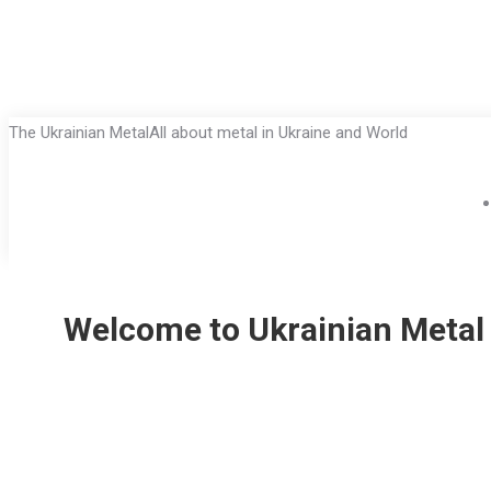
Skip
The Ukrainian Metal
All about metal in Ukraine and World
to
content
Welcome to Ukrainian Metal 