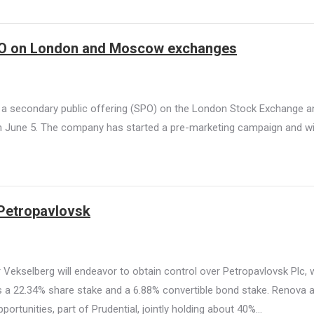
 SPO on London and Moscow exchanges
r a secondary public offering (SPO) on the London Stock Exchange a
 June 5. The company has started a pre-marketing campaign and wi
 Petropavlovsk
Vekselberg will endeavor to obtain control over Petropavlovsk Plc, 
s a 22.34% share stake and a 6.88% convertible bond stake. Renova 
rtunities, part of Prudential, jointly holding about 40%…