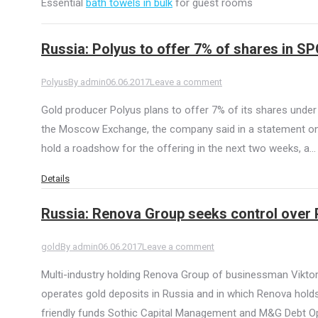
Essential
bath towels in bulk
for guest rooms
Russia: Polyus to offer 7% of shares in
Polyus
By
admin
06.06.2017
Leave a comment
Gold producer Polyus plans to offer 7% of its shares unde
the Moscow Exchange, the company said in a statement on
hold a roadshow for the offering in the next two weeks, a…
Details
Russia: Renova Group seeks control over
gold
By
admin
06.06.2017
Leave a comment
Multi-industry holding Renova Group of businessman Viktor 
operates gold deposits in Russia and in which Renova hold
friendly funds Sothic Capital Management and M&G Debt Oppo