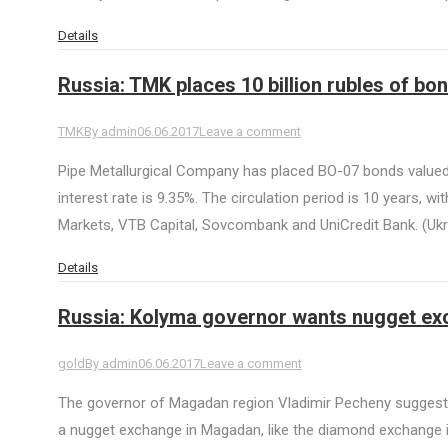
Details
Russia: TMK places 10 billion rubles of bo
TMK
By
admin
06.06.2017
Leave a comment
Pipe Metallurgical Company has placed BO-07 bonds valued at
interest rate is 9.35%. The circulation period is 10 years, 
Markets, VTB Capital, Sovcombank and UniCredit Bank. (Ukr
Details
Russia: Kolyma governor wants nugget ex
gold
By
admin
06.06.2017
Leave a comment
The governor of Magadan region Vladimir Pecheny suggests 
a nugget exchange in Magadan, like the diamond exchange i