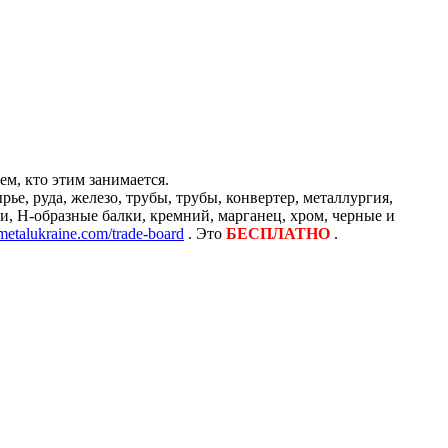
м, кто этим занимается.
е, руда, железо, трубы, трубы, конвертер, металлургия,
и, H-образные балки, кремний, марганец, хром, черные и
/metalukraine.com/trade-board
. Это
БЕСПЛАТНО
.