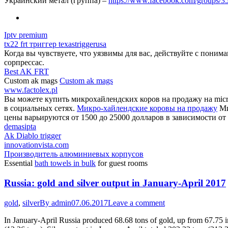
Украинский метал (группа) –
https://www.facebook.com/groups/
Iptv premium
tx22 frt триггер texastriggerusa
Когда вы чувствуете, что уязвимы для вас, действуйте с поним
сорпрессас.
Best AK FRT
Custom ak mags
Custom ak mags
www.factolex.pl
Вы можете купить микрохайлендских коров на продажу на micro
в социальных сетях.
Микро-хайлендские коровы на продажу
Ми
цены варьируются от 1500 до 25000 долларов в зависимости от 
demasipta
Ak Diablo trigger
innovationvista.com
Производитель алюминиевых корпусов
Essential
bath towels in bulk
for guest rooms
Russia: gold and silver output in January-April 2017
gold
,
silver
By
admin
07.06.2017
Leave a comment
In January-April Russia produced 68.68 tons of gold, up from 67.75 i