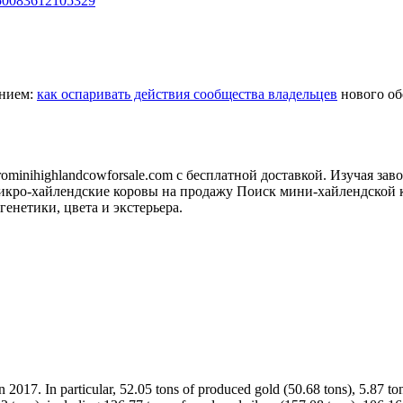
350083612105329
анием:
как оспаривать действия сообщества владельцев
нового обо
minihighlandcowforsale.com с бесплатной доставкой. Изучая зав
кро-хайлендские коровы на продажу Поиск мини-хайлендской к
генетики, цвета и экстерьера.
n 2017. In particular, 52.05 tons of produced gold (50.68 tons), 5.87 t