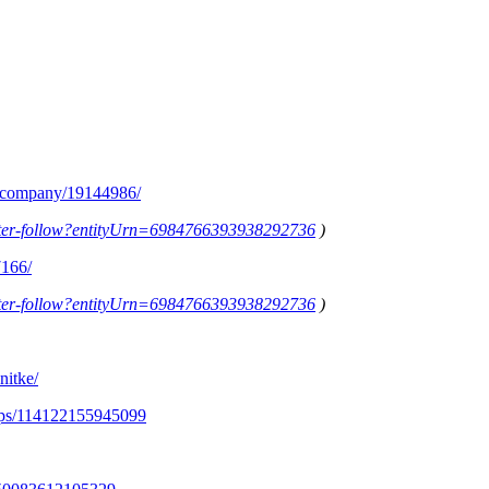
m/company/19144986/
letter-follow?entityUrn=6984766393938292736
)
7166/
letter-follow?entityUrn=6984766393938292736
)
nitke/
ups/114122155945099