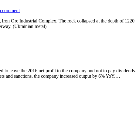
a comment
Iron Ore Industrial Complex. The rock collapsed at the depth of 1220 m
erway. (Ukrainian metal)
ed to leave the 2016 net profit to the company and not to pay divide
rkets and sanctions, the company increased output by 6% YoY.…