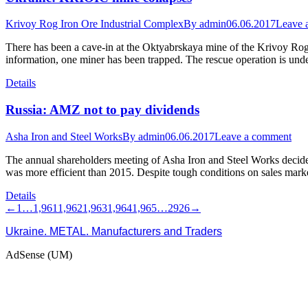
Krivoy Rog Iron Ore Industrial Complex
By
admin
06.06.2017
Leave 
There has been a cave-in at the Oktyabrskaya mine of the Krivoy Rog 
information, one miner has been trapped. The rescue operation is und
Details
Russia: AMZ not to pay dividends
Asha Iron and Steel Works
By
admin
06.06.2017
Leave a comment
The annual shareholders meeting of Asha Iron and Steel Works decid
was more efficient than 2015. Despite tough conditions on sales ma
Details
←
1
…
1,961
1,962
1,963
1,964
1,965
…
2926
→
Ukraine. METAL. Manufacturers and Traders
AdSense (UM)