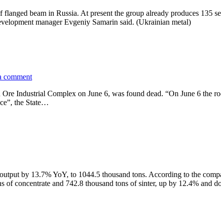
 flanged beam in Russia. At present the group already produces 135
development manager Evgeniy Samarin said. (Ukrainian metal)
a comment
on Ore Industrial Complex on June 6, was found dead. “On June 6 the r
ace”, the State…
utput by 13.7% YoY, to 1044.5 thousand tons. According to the compan
 of concentrate and 742.8 thousand tons of sinter, up by 12.4% and