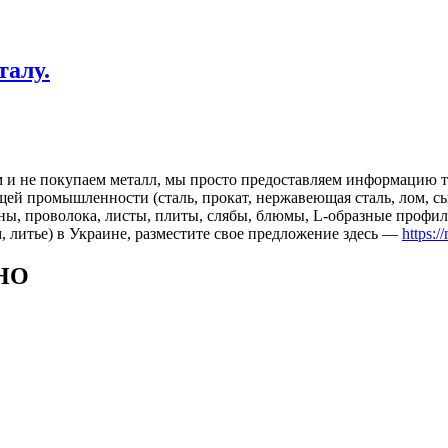
талу.
 и не покупаем металл, мы просто предоставляем информацию те
 промышленности (сталь, прокат, нержавеющая сталь, лом, сырь
ны, проволока, листы, плиты, слябы, блюмы, L-образные профил
, литье) в Украине, разместите свое предложение здесь —
https:/
НО