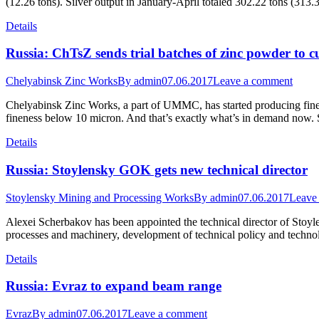
(12.26 tons). Silver output in January-April totaled 302.22 tons (313
Details
Russia: ChTsZ sends trial batches of zinc powder to 
Chelyabinsk Zinc Works
By
admin
07.06.2017
Leave a comment
Chelyabinsk Zinc Works, a part of UMMC, has started producing fine 
fineness below 10 micron. And that’s exactly what’s in demand now. 
Details
Russia: Stoylensky GOK gets new technical director
Stoylensky Mining and Processing Works
By
admin
07.06.2017
Leave
Alexei Scherbakov has been appointed the technical director of Stoy
processes and machinery, development of technical policy and technol
Details
Russia: Evraz to expand beam range
Evraz
By
admin
07.06.2017
Leave a comment