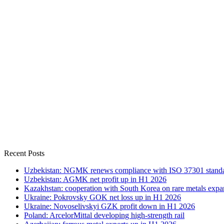
Recent Posts
Uzbekistan: NGMK renews compliance with ISO 37301 stand
Uzbekistan: AGMK net profit up in H1 2026
Kazakhstan: cooperation with South Korea on rare metals expa
Ukraine: Pokrovsky GOK net loss up in H1 2026
Ukraine: Novoselivskyi GZK profit down in H1 2026
Poland: ArcelorMittal developing high-strength rail