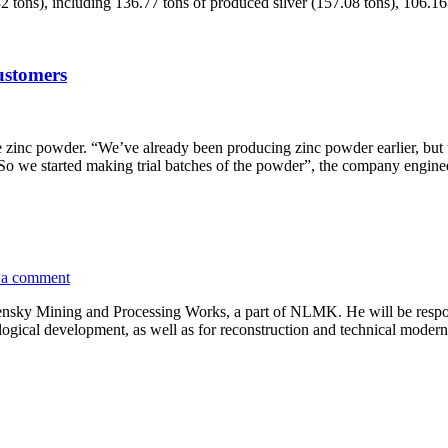
.32 tons), including 136.77 tons of produced silver (157.08 tons), 106.
customers
zinc powder. “We’ve already been producing zinc powder earlier, but 
So we started making trial batches of the powder”, the company engin
 a comment
lensky Mining and Processing Works, a part of NLMK. He will be respon
ogical development, as well as for reconstruction and technical modern