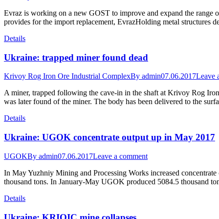
Evraz is working on a new GOST to improve and expand the range of
provides for the import replacement, EvrazHolding metal structures 
Details
Ukraine: trapped miner found dead
Krivoy Rog Iron Ore Industrial Complex
By
admin
07.06.2017
Leave 
A miner, trapped following the cave-in in the shaft at Krivoy Rog Ir
was later found of the miner. The body has been delivered to the surf
Details
Ukraine: UGOK concentrate output up in May 2017
UGOK
By
admin
07.06.2017
Leave a comment
In May Yuzhniy Mining and Processing Works increased concentrate o
thousand tons. In January-May UGOK produced 5084.5 thousand tons
Details
Ukraine: KRIOIC mine collapses