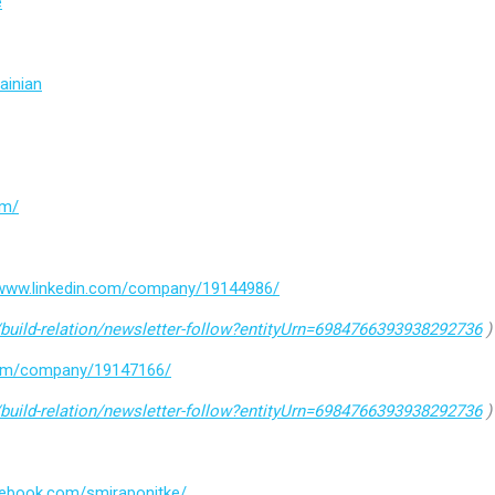
e
ainian
om/
/www.linkedin.com/company/19144986/
build-relation/newsletter-follow?entityUrn=6984766393938292736
)
.com/company/19147166/
build-relation/newsletter-follow?entityUrn=6984766393938292736
)
cebook.com/smiraponitke/