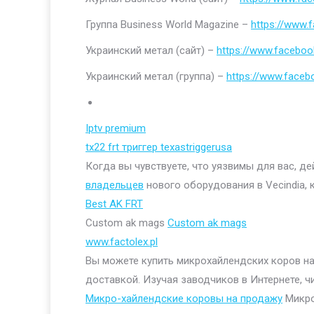
Группа Business World Magazine –
https://www
Украинский метал (сайт) –
https://www.faceboo
Украинский метал (группа) –
https://www.face
Iptv premium
tx22 frt триггер texastriggerusa
Когда вы чувствуете, что уязвимы для вас, д
владельцев
нового оборудования в Vecindia, 
Best AK FRT
Custom ak mags
Custom ak mags
www.factolex.pl
Вы можете купить микрохайлендских коров на 
доставкой. Изучая заводчиков в Интернете, ч
Микро-хайлендские коровы на продажу
Микро