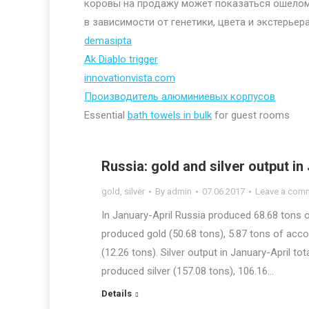
коровы на продажу может показаться ошелом
в зависимости от генетики, цвета и экстерьера
demasipta
Ak Diablo trigger
innovationvista.com
Производитель алюминиевых корпусов
Essential
bath towels in bulk
for guest rooms
Russia: gold and silver output in
gold
,
silver
By
admin
07.06.2017
Leave a com
In January-April Russia produced 68.68 tons of
produced gold (50.68 tons), 5.87 tons of acc
(12.26 tons). Silver output in January-April to
produced silver (157.08 tons), 106.16…
Details