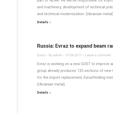
part of NLMK. He will be responsible for imp
and machinery, development of technical poli
and technical modernization. (Ukrainian metal
Details
Russia: Evraz to expand beam r
Evraz
By
admin
07.06.2017
Leave a comment
Evraz is working on a new GOST to improve an
group already produces 135 sections of new
for the import replacement, EvrazHolding me
(Ukrainian metal)
Details