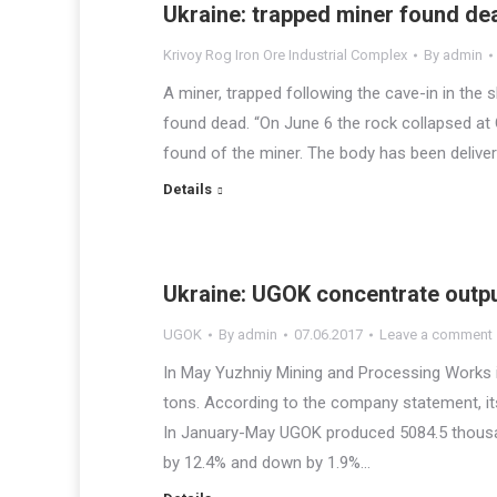
Ukraine: trapped miner found de
Krivoy Rog Iron Ore Industrial Complex
By
admin
A miner, trapped following the cave-in in the 
found dead. “On June 6 the rock collapsed at
found of the miner. The body has been deliver
Details
Ukraine: UGOK concentrate outpu
UGOK
By
admin
07.06.2017
Leave a comment
In May Yuzhniy Mining and Processing Works 
tons. According to the company statement, it
In January-May UGOK produced 5084.5 thousan
by 12.4% and down by 1.9%…