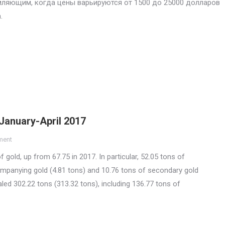
ляющим, когда цены варьируются от 1500 до 25000 долларов
.
 January-April 2017
ment
 gold, up from 67.75 in 2017. In particular, 52.05 tons of
ompanying gold (4.81 tons) and 10.76 tons of secondary gold
taled 302.22 tons (313.32 tons), including 136.77 tons of