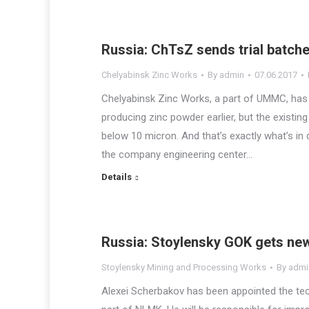
Russia: ChTsZ sends trial batch
Chelyabinsk Zinc Works
By
admin
07.06.2017
Chelyabinsk Zinc Works, a part of UMMC, has 
producing zinc powder earlier, but the existi
below 10 micron. And that’s exactly what’s in
the company engineering center…
Details
Russia: Stoylensky GOK gets new
Stoylensky Mining and Processing Works
By
admi
Alexei Scherbakov has been appointed the tec