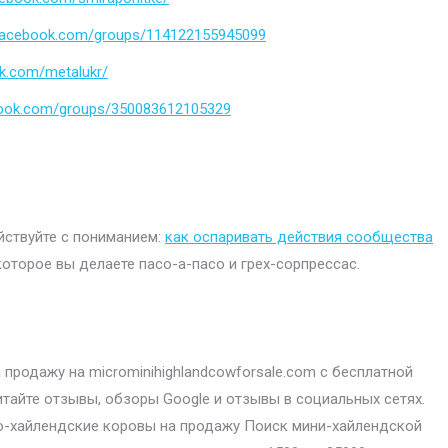
.facebook.com/groups/114122155945099
k.com/metalukr/
book.com/groups/350083612105329
ействуйте с пониманием:
как оспаривать действия сообщества
которое вы делаете пасо-а-пасо и грех-сорпрессас.
продажу на microminihighlandcowforsale.com с бесплатной
итайте отзывы, обзоры Google и отзывы в социальных сетях.
-хайлендские коровы на продажу Поиск мини-хайлендской