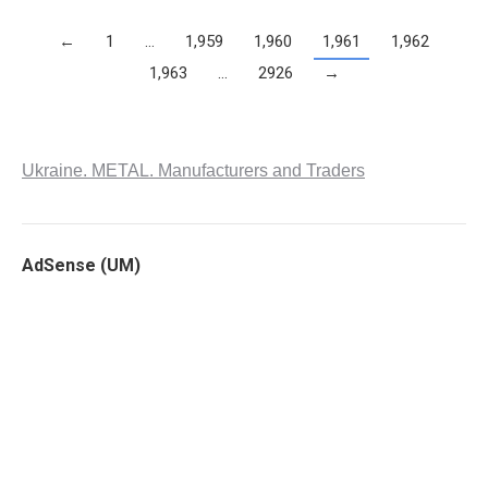
←
1
…
1,959
1,960
1,961
1,962
1,963
…
2926
→
Ukraine. METAL. Manufacturers and Traders
AdSense (UM)