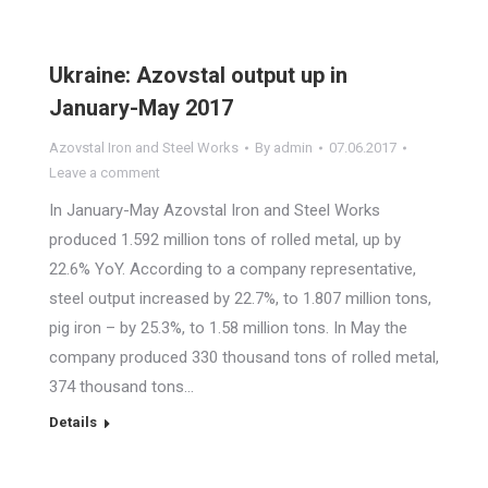
Ukraine: Azovstal output up in
January-May 2017
Azovstal Iron and Steel Works
By
admin
07.06.2017
Leave a comment
In January-May Azovstal Iron and Steel Works
produced 1.592 million tons of rolled metal, up by
22.6% YoY. According to a company representative,
steel output increased by 22.7%, to 1.807 million tons,
pig iron – by 25.3%, to 1.58 million tons. In May the
company produced 330 thousand tons of rolled metal,
374 thousand tons…
Details