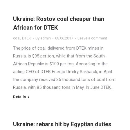
Ukraine: Rostov coal cheaper than
African for DTEK
coal
,
DTEK
By
admin
08.06.2017
Leave a comment
The price of coal, delivered from DTEK mines in
Russia, is $95 per ton, while that from the South-
African Republic is $100 per ton. According to the
acting CEO of DTEK Energo Dmitry Sakharuk, in April
the company received 35 thousand tons of coal from
Russia, with 85 thousand tons in May. In June DTEK…
Details
Ukraine: rebars hit by Egyptian duties