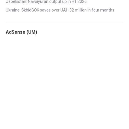
Uzbekistan: Navoiyuran output up in H1 2026
Ukraine: SkhidGOK saves over UAH 32 million in four months
AdSense (UM)