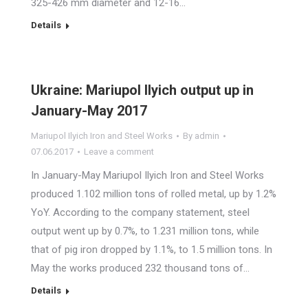
325-426 mm diameter and 12-16…
Details
Ukraine: Mariupol Ilyich output up in
January-May 2017
Mariupol Ilyich Iron and Steel Works
By
admin
07.06.2017
Leave a comment
In January-May Mariupol Ilyich Iron and Steel Works
produced 1.102 million tons of rolled metal, up by 1.2%
YoY. According to the company statement, steel
output went up by 0.7%, to 1.231 million tons, while
that of pig iron dropped by 1.1%, to 1.5 million tons. In
May the works produced 232 thousand tons of…
Details