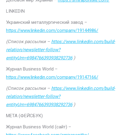
Деловой мир Украины –
https://smiraponitke.com/
LINKEDIN
Украинский металлургический завод –
https://www.linkedin.com/company/19144986/
(Список рассылки –
https://www.linkedin.com/build-
relation/newsletter-follow?
entityUrn=6984766393938292736
)
Журнал Business World –
https://www.linkedin.com/company/19147166/
(Список рассылки –
https://www.linkedin.com/build-
relation/newsletter-follow?
entityUrn=6984766393938292736
)
МЕТА (ФЕЙСБУК)
Журнал Business World (сайт) –