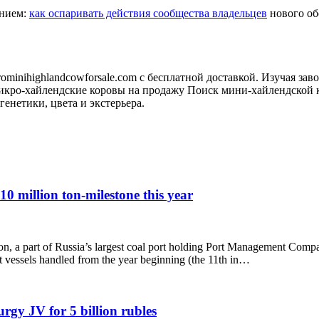
анием:
как оспаривать действия сообщества владельцев
нового обо
minihighlandcowforsale.com с бесплатной доставкой. Изучая зав
кро-хайлендские коровы на продажу Поиск мини-хайлендской к
генетики, цвета и экстерьера.
10 million ton-milestone this year
gion, a part of Russia’s largest coal port holding Port Management Comp
 vessels handled from the year beginning (the 11th in…
rgy JV for 5 billion rubles