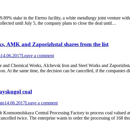
9% stake in the Eterno facility, a white metallurgy joint venture with 
ollected until July 5, the company plans to close the deal until…
s, AMK and Zaporizhstal shares from the list
n
14.06.2017
Leave a comment
e and Chemical Works, Alchevsk Iron and Steel Works and Zaporizhstal 
on. At the same time, the decision can be cancelled, if the companies d
ayskugol coal
in
14.06.2017
Leave a comment
ith Komsomolskaya Central Processing Factory to process coal valued 
n cancelled twice. The enterprise wants to order the processing of 168 t