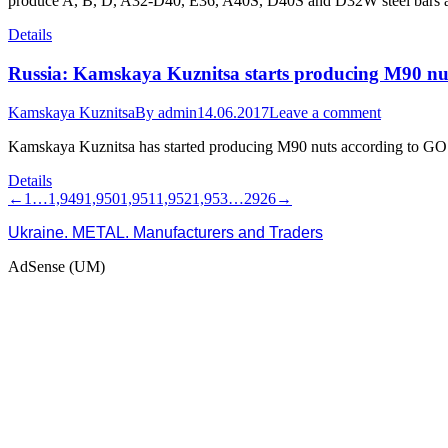
produce A, B, D, A32-D40, E36, A40S, D40S and D32W steel bars 
Details
Russia: Kamskaya Kuznitsa starts producing M90 nu
Kamskaya Kuznitsa
By
admin
14.06.2017
Leave a comment
Kamskaya Kuznitsa has started producing M90 nuts according to GO
Details
←
1
…
1,949
1,950
1,951
1,952
1,953
…
2926
→
Ukraine. METAL. Manufacturers and Traders
AdSense (UM)