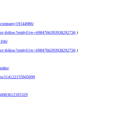
m/company/19144986/
letter-follow?entityUrn=6984766393938292736
)
7166/
letter-follow?entityUrn=6984766393938292736
)
nitke/
ups/114122155945099
350083612105329