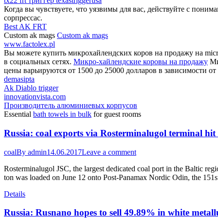
tx22 frt триггер texastriggerusa
Когда вы чувствуете, что уязвимы для вас, действуйте с поним
сорпрессас.
Best AK FRT
Custom ak mags
Custom ak mags
www.factolex.pl
Вы можете купить микрохайлендских коров на продажу на micro
в социальных сетях.
Микро-хайлендские коровы на продажу
Ми
цены варьируются от 1500 до 25000 долларов в зависимости от 
demasipta
Ak Diablo trigger
innovationvista.com
Производитель алюминиевых корпусов
Essential
bath towels in bulk
for guest rooms
Russia: coal exports via Rosterminalugol terminal hit 
coal
By
admin
14.06.2017
Leave a comment
Rosterminalugol JSC, the largest dedicated coal port in the Baltic re
ton was loaded on June 12 onto Post-Panamax Nordic Odin, the 151st
Details
Russia: Rusnano hopes to sell 49.89% in white metallu