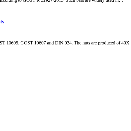
according to GOST R 52927-2015. Such bars are widely used in…
ts
ST 10605, GOST 10607 and DIN 934. The nuts are produced of 40X st