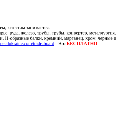
м, кто этим занимается.
е, руда, железо, трубы, трубы, конвертер, металлургия,
и, H-образные балки, кремний, марганец, хром, черные и
/metalukraine.com/trade-board
. Это
БЕСПЛАТНО
.