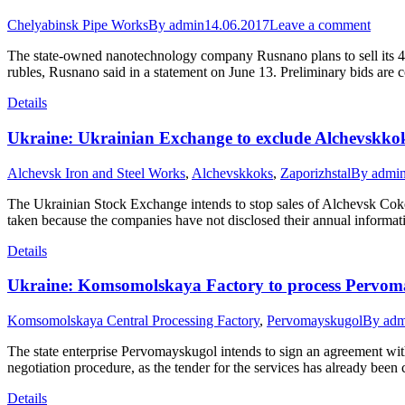
Chelyabinsk Pipe Works
By
admin
14.06.2017
Leave a comment
The state-owned nanotechnology company Rusnano plans to sell its 49.8
rubles, Rusnano said in a statement on June 13. Preliminary bids are c
Details
Ukraine: Ukrainian Exchange to exclude Alchevskkok
Alchevsk Iron and Steel Works
,
Alchevskkoks
,
Zaporizhstal
By
admi
The Ukrainian Stock Exchange intends to stop sales of Alchevsk Cok
taken because the companies have not disclosed their annual informati
Details
Ukraine: Komsomolskaya Factory to process Pervom
Komsomolskaya Central Processing Factory
,
Pervomayskugol
By
adm
The state enterprise Pervomayskugol intends to sign an agreement w
negotiation procedure, as the tender for the services has already bee
Details