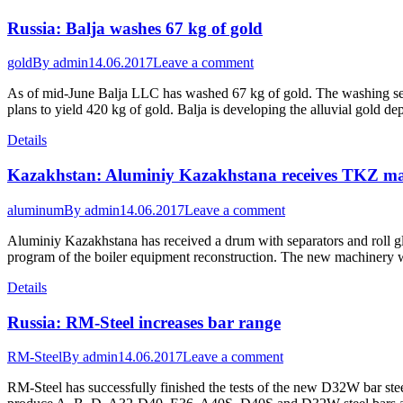
Russia: Balja washes 67 kg of gold
gold
By
admin
14.06.2017
Leave a comment
As of mid-June Balja LLC has washed 67 kg of gold. The washing seas
plans to yield 420 kg of gold. Balja is developing the alluvial gold d
Details
Kazakhstan: Aluminiy Kazakhstana receives TKZ m
aluminum
By
admin
14.06.2017
Leave a comment
Aluminiy Kazakhstana has received a drum with separators and roll gl
program of the boiler equipment reconstruction. The new machinery 
Details
Russia: RM-Steel increases bar range
RM-Steel
By
admin
14.06.2017
Leave a comment
RM-Steel has successfully finished the tests of the new D32W bar stee