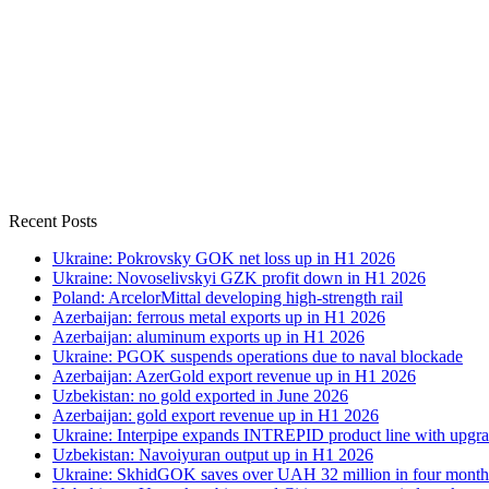
Recent Posts
Ukraine: Pokrovsky GOK net loss up in H1 2026
Ukraine: Novoselivskyi GZK profit down in H1 2026
Poland: ArcelorMittal developing high-strength rail
Azerbaijan: ferrous metal exports up in H1 2026
Azerbaijan: aluminum exports up in H1 2026
Ukraine: PGOK suspends operations due to naval blockade
Azerbaijan: AzerGold export revenue up in H1 2026
Uzbekistan: no gold exported in June 2026
Azerbaijan: gold export revenue up in H1 2026
Ukraine: Interpipe expands INTREPID product line with upgra
Uzbekistan: Navoiyuran output up in H1 2026
Ukraine: SkhidGOK saves over UAH 32 million in four month