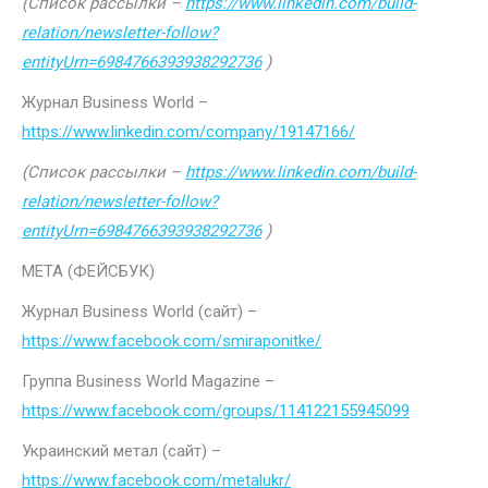
(Список рассылки –
https://www.linkedin.com/build-
relation/newsletter-follow?
entityUrn=6984766393938292736
)
Журнал Business World –
https://www.linkedin.com/company/19147166/
(Список рассылки –
https://www.linkedin.com/build-
relation/newsletter-follow?
entityUrn=6984766393938292736
)
МЕТА (ФЕЙСБУК)
Журнал Business World (сайт) –
https://www.facebook.com/smiraponitke/
Группа Business World Magazine –
https://www.facebook.com/groups/114122155945099
Украинский метал (сайт) –
https://www.facebook.com/metalukr/