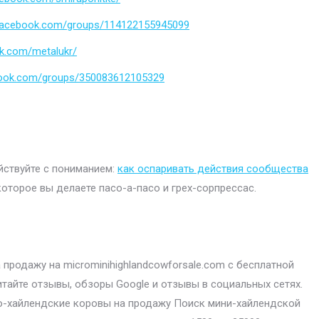
.facebook.com/groups/114122155945099
k.com/metalukr/
book.com/groups/350083612105329
ействуйте с пониманием:
как оспаривать действия сообщества
которое вы делаете пасо-а-пасо и грех-сорпрессас.
продажу на microminihighlandcowforsale.com с бесплатной
итайте отзывы, обзоры Google и отзывы в социальных сетях.
-хайлендские коровы на продажу Поиск мини-хайлендской