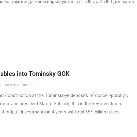
ляющим, когда цены варьируются от 1500 до 25000 долларов
.
 rubles into Tominsky GOK
Leave a comment
rt construction at the Tominskoye deposits of copper-porphyry
roup vice president Maxim Schibrik, this is the key investment,
 output. Investments in 4 years will total 65.9 billion rubles.