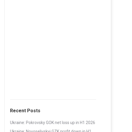
Recent Posts
Ukraine: Pokrovsky GOK net loss up in H1 2026
Ukraine: Novoselivskyi GZK profit down in H1