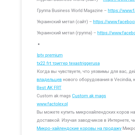
Группа Business World Magazine –
https://www
Украинский метал (сайт) –
https://www.faceboo
Украинский метал (группа) –
https://www.face
Iptv premium
tx22 frt триггер texastriggerusa
Когда вы чувствуете, что уязвимы для вас, д
владельцев
нового оборудования в Vecindia, 
Best AK FRT
Custom ak mags
Custom ak mags
www.factolex.pl
Вы можете купить микрохайлендских коров на 
доставкой. Изучая заводчиков в Интернете, ч
Микро-хайлендские коровы на продажу
Микро