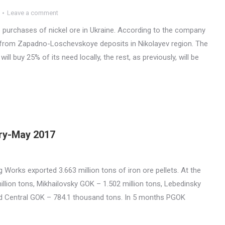
Leave a comment
 purchases of nickel ore in Ukraine. According to the company
ht from Zapadno-Loschevskoye deposits in Nikolayev region. The
ill buy 25% of its need locally, the rest, as previously, will be
ary-May 2017
Works exported 3.663 million tons of iron ore pellets. At the
lion tons, Mikhailovsky GOK – 1.502 million tons, Lebedinsky
 and Central GOK – 784.1 thousand tons. In 5 months PGOK