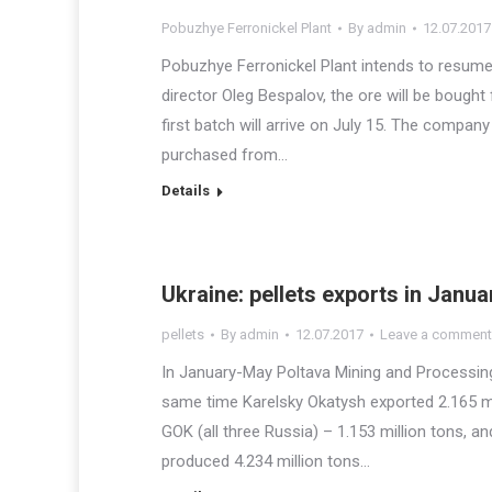
Pobuzhye Ferronickel Plant
By
admin
12.07.2017
Pobuzhye Ferronickel Plant intends to resume
director Oleg Bespalov, the ore will be boug
first batch will arrive on July 15. The company w
purchased from…
Details
Ukraine: pellets exports in Janu
pellets
By
admin
12.07.2017
Leave a comment
In January-May Poltava Mining and Processing 
same time Karelsky Okatysh exported 2.165 mil
GOK (all three Russia) – 1.153 million tons,
produced 4.234 million tons…