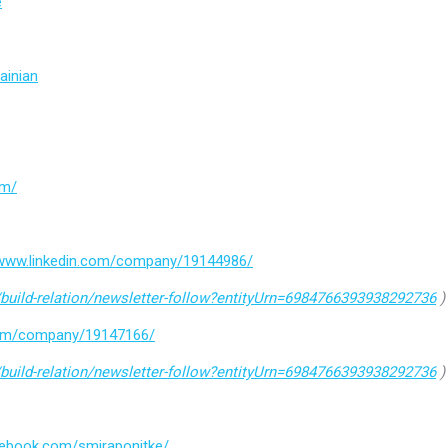
e
ainian
om/
/www.linkedin.com/company/19144986/
build-relation/newsletter-follow?entityUrn=6984766393938292736
)
.com/company/19147166/
build-relation/newsletter-follow?entityUrn=6984766393938292736
)
cebook.com/smiraponitke/