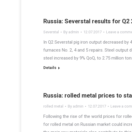
Russia: Severstal results for Q2
Severstal
By
admin
12.07.2017
Leave a comm
In Q2 Severstal pig iron output decreased by 
furnaces No. 2, 4 and 5 repairs. Steel output 
steel increased by 9% QoQ, to 2.75 million t
Details
Russia: rolled metal prices to st
rolled metal
By
admin
12.07.2017
Leave a co
Following the rise of the world prices for rol
for rolled metal on Russian market could incr