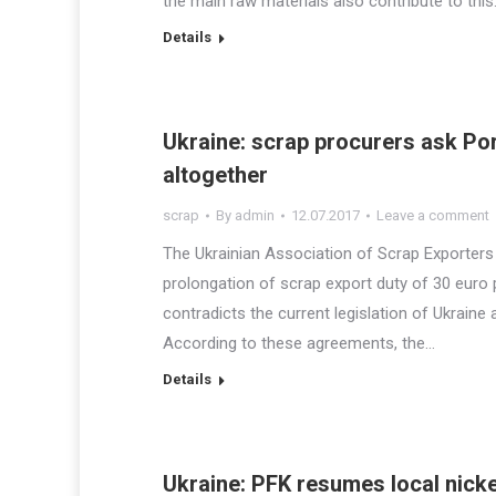
the main raw materials also contribute to thi
Details
Ukraine: scrap procurers ask Po
altogether
scrap
By
admin
12.07.2017
Leave a comment
The Ukrainian Association of Scrap Exporters 
prolongation of scrap export duty of 30 euro p
contradicts the current legislation of Ukraine 
According to these agreements, the…
Details
Ukraine: PFK resumes local nick