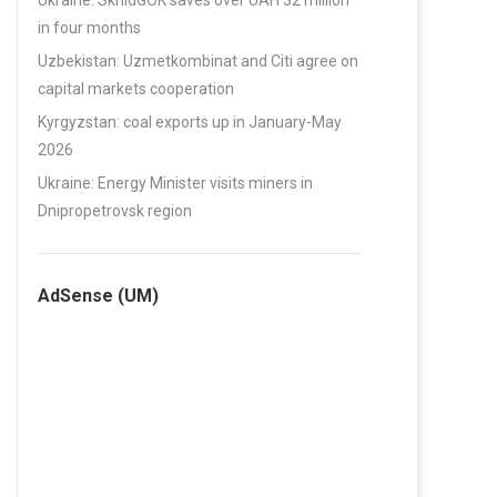
Ukraine: SkhidGOK saves over UAH 32 million
in four months
Uzbekistan: Uzmetkombinat and Citi agree on
capital markets cooperation
Kyrgyzstan: coal exports up in January-May
2026
Ukraine: Energy Minister visits miners in
Dnipropetrovsk region
AdSense (UM)