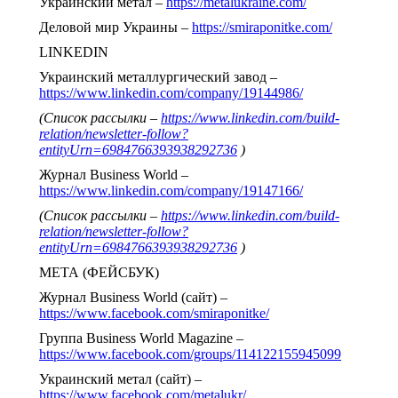
Украинский метал –
https://metalukraine.com/
Деловой мир Украины –
https://smiraponitke.com/
LINKEDIN
Украинский металлургический завод –
https://www.linkedin.com/company/19144986/
(Список рассылки –
https://www.linkedin.com/build-
relation/newsletter-follow?
entityUrn=6984766393938292736
)
Журнал Business World –
https://www.linkedin.com/company/19147166/
(Список рассылки –
https://www.linkedin.com/build-
relation/newsletter-follow?
entityUrn=6984766393938292736
)
МЕТА (ФЕЙСБУК)
Журнал Business World (сайт) –
https://www.facebook.com/smiraponitke/
Группа Business World Magazine –
https://www.facebook.com/groups/114122155945099
Украинский метал (сайт) –
https://www.facebook.com/metalukr/