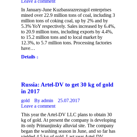
Leave a comment
In January-June Kuzbassrazrezugol enterprises
mined over 22.9 million tons of coal, including 3
million tons of coking coal, up by 2% and by
5.3% YoY respectively. Sales increased by 6.4%,
to 20.9 million tons, including exports by 4.4%,
to 15.2 million tons and to local market by
12.3%, to 5.7 million tons. Processing factories
have…
Details
Russia: Artel-DV to get 30 kg of gold
in 2017
gold
By
admin
25.07.2017
Leave a comment
This year the Artel-DV LLC plans to obtain 30
kg of gold. At present the company is developing
its only Primanjinsky alluvial site. The company
began the washing season in June, and so far has
yielded 4.5 kg of gold. Last year Artel-DV