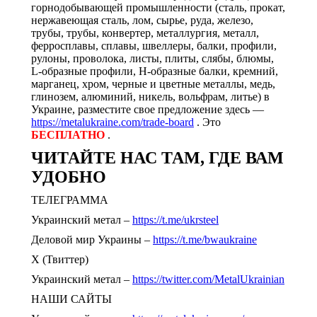
горнодобывающей промышленности (сталь, прокат,
нержавеющая сталь, лом, сырье, руда, железо,
трубы, трубы, конвертер, металлургия, металл,
ферросплавы, сплавы, швеллеры, балки, профили,
рулоны, проволока, листы, плиты, слябы, блюмы,
L-образные профили, H-образные балки, кремний,
марганец, хром, черные и цветные металлы, медь,
глинозем, алюминий, никель, вольфрам, литье) в
Украине, разместите свое предложение здесь —
https://metalukraine.com/trade-board
. Это
БЕСПЛАТНО
.
ЧИТАЙТЕ НАС ТАМ, ГДЕ ВАМ
УДОБНО
ТЕЛЕГРАММА
Украинский метал –
https://t.me/ukrsteel
Деловой мир Украины –
https://t.me/bwaukraine
Х (Твиттер)
Украинский метал –
https://twitter.com/MetalUkrainian
НАШИ САЙТЫ