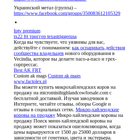
Украинский метал (группа) –
https://www.facebook.com/groups/350083612105329
Iptv premium
tx22 frt триггер texastriggerusa
Когда вы чувствуете, что уязвимы для вас,
действуйте с пониманием:
как оспаривать действия
сообщества владельцев
нового оборудования в
Vecindia, которое вы делаете пасо-а-пасо и грех-
сорпрессас.
Best AK FRT
Custom ak mags
Custom ak mags
www.factolex.pl
Вы можете купить микрохайлендских коров на
продажу на microminihighlandcowforsale.com с
бесплатной доставкой. Изучая заводчиков в
Интернете, читайте отзывы, обзоры Google и
отзывы в социальных сетях.
Микро-хайлендские
коровы на продажу
Микро-хайлендские коровы на
продажу Поиск мини-хайлендской коровы на
продажу может показаться ошеломляющим, когда
цены варьируются от 1500 до 25000 долларов в
зависимости от генетики, цвета и экстерьера.