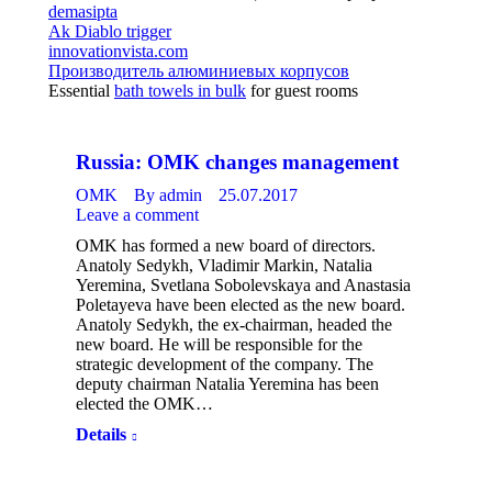
demasipta
Ak Diablo trigger
innovationvista.com
Производитель алюминиевых корпусов
Essential
bath towels in bulk
for guest rooms
Russia: OMK changes management
OMK
By
admin
25.07.2017
Leave a comment
OMK has formed a new board of directors.
Anatoly Sedykh, Vladimir Markin, Natalia
Yeremina, Svetlana Sobolevskaya and Anastasia
Poletayeva have been elected as the new board.
Anatoly Sedykh, the ex-chairman, headed the
new board. He will be responsible for the
strategic development of the company. The
deputy chairman Natalia Yeremina has been
elected the OMK…
Details