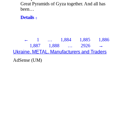
Great Pyramids of Gyza together. And all has
been…
Details
←
1
…
1,884
1,885
1,886
1,887
1,888
…
2926
→
Ukraine. METAL. Manufacturers and Traders
AdSense (UM)