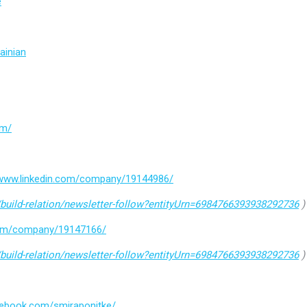
e
ainian
om/
/www.linkedin.com/company/19144986/
build-relation/newsletter-follow?entityUrn=6984766393938292736
)
.com/company/19147166/
build-relation/newsletter-follow?entityUrn=6984766393938292736
)
cebook.com/smiraponitke/