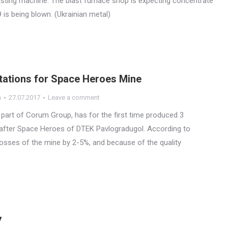
asting machine. The blast furnace shop is expecting concentrate
9 is being blown. (Ukrainian metal)
tations for Space Heroes Mine
n
27.07.2017
Leave a comment
part of Corum Group, has for the first time produced 3
after Space Heroes of DTEK Pavlogradugol. According to
losses of the mine by 2-5%, and because of the quality
7