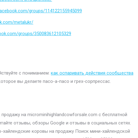
.facebook.com/groups/114122155945099
k.com/metalukr/
book.com/groups/350083612105329
ействуйте с пониманием:
как оспаривать действия сообщества
которое вы делаете пасо-а-пасо и грех-сорпрессас.
продажу на microminihighlandcowforsale.com с бесплатной
итайте отзывы, обзоры Google и отзывы в социальных сетях.
-хайлендские коровы на продажу Поиск мини-хайлендской