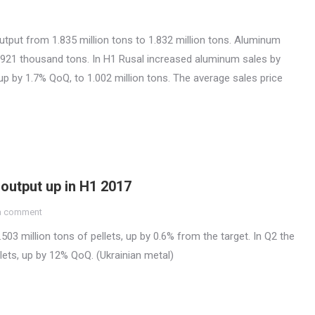
put from 1.835 million tons to 1.832 million tons. Aluminum
 921 thousand tons. In H1 Rusal increased aluminum sales by
 up by 1.7% QoQ, to 1.002 million tons. The average sales price
 output up in H1 2017
a comment
03 million tons of pellets, up by 0.6% from the target. In Q2 the
lets, up by 12% QoQ. (Ukrainian metal)