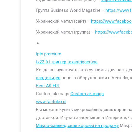
Группа Business World Magazine –
https://www
Украинский метал (сайт) –
https://www.faceboo
Украинский метал (группа) –
https://www.face
Iptv premium
tx22 frt триггер texastriggerusa
Когда вы чувствуете, что уязвимы для вас, д
владельцев
нового оборудования в Vecindia, 
Best AK FRT
Custom ak mags
Custom ak mags
www.factolex.pl
Вы можете купить микрохайлендских коров на 
доставкой. Изучая заводчиков в Интернете, ч
Микро-хайлендские коровы на продажу
Микро