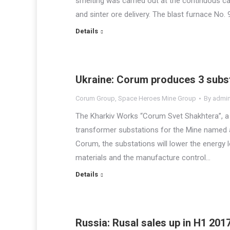
smelting was carried out at the continuous c
and sinter ore delivery. The blast furnace No. 
Details
Ukraine: Corum produces 3 subs
Corum Group
,
Space Heroes Mine Group
By
admi
The Kharkiv Works “Corum Svet Shakhtera”, a 
transformer substations for the Mine named 
Corum, the substations will lower the energy 
materials and the manufacture control…
Details
Russia: Rusal sales up in H1 201