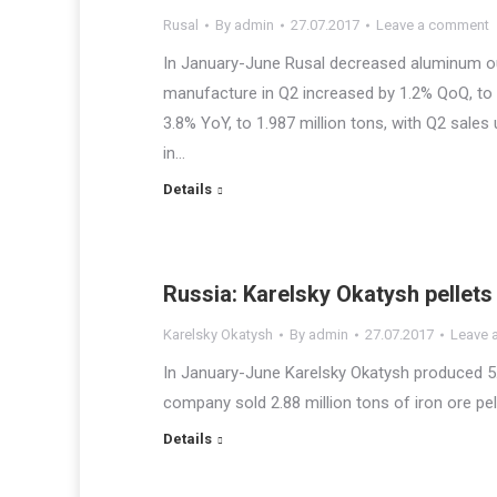
Rusal
By
admin
27.07.2017
Leave a comment
In January-June Rusal decreased aluminum out
manufacture in Q2 increased by 1.2% QoQ, to
3.8% YoY, to 1.987 million tons, with Q2 sales
in…
Details
Russia: Karelsky Okatysh pellets
Karelsky Okatysh
By
admin
27.07.2017
Leave 
In January-June Karelsky Okatysh produced 5.5
company sold 2.88 million tons of iron ore pel
Details