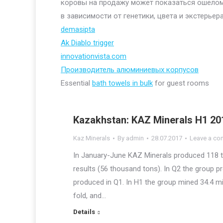
коровы на продажу может показаться ошелом
в зависимости от генетики, цвета и экстерьера
demasipta
Ak Diablo trigger
innovationvista.com
Производитель алюминиевых корпусов
Essential
bath towels in bulk
for guest rooms
Kazakhstan: KAZ Minerals H1 201
Kaz Minerals
By
admin
28.07.2017
Leave a c
In January-June KAZ Minerals produced 118 t
results (56 thousand tons). In Q2 the group 
produced in Q1. In H1 the group mined 34.4 mi
fold, and…
Details