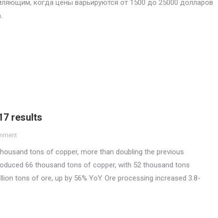
ляющим, когда цены варьируются от 1500 до 25000 долларов
.
7 results
omment
housand tons of copper, more than doubling the previous
produced 66 thousand tons of copper, with 52 thousand tons
llion tons of ore, up by 56% YoY. Ore processing increased 3.8-