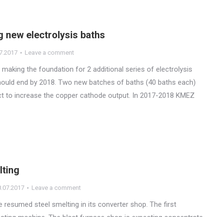
g new electrolysis baths
7.2017
Leave a comment
making the foundation for 2 additional series of electrolysis
should end by 2018. Two new batches of baths (40 baths each)
ct to increase the copper cathode output. In 2017-2018 KMEZ
lting
8.07.2017
Leave a comment
resumed steel smelting in its converter shop. The first