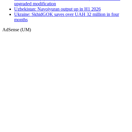
upgraded modification
Uzbekistan: Navoiyuran output up in H1 2026
Ukraine: SkhidGOK saves over UAH 32 million in four
months
AdSense (UM)