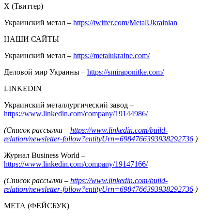
Х (Твиттер)
Украинский метал –
https://twitter.com/MetalUkrainian
НАШИ САЙТЫ
Украинский метал –
https://metalukraine.com/
Деловой мир Украины –
https://smiraponitke.com/
LINKEDIN
Украинский металлургический завод –
https://www.linkedin.com/company/19144986/
(Список рассылки –
https://www.linkedin.com/build-
relation/newsletter-follow?entityUrn=6984766393938292736
)
Журнал Business World –
https://www.linkedin.com/company/19147166/
(Список рассылки –
https://www.linkedin.com/build-
relation/newsletter-follow?entityUrn=6984766393938292736
)
МЕТА (ФЕЙСБУК)