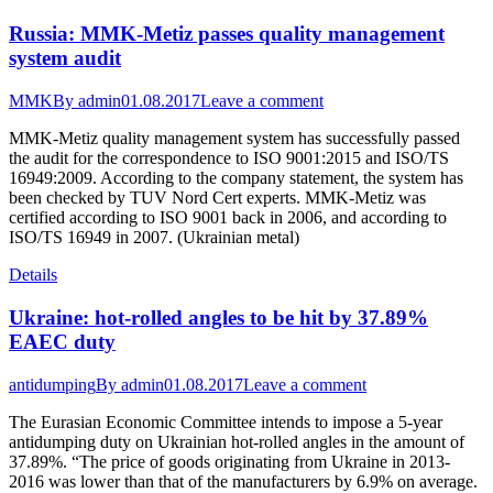
Russia: MMK-Metiz passes quality management
system audit
MMK
By
admin
01.08.2017
Leave a comment
MMK-Metiz quality management system has successfully passed
the audit for the correspondence to ISO 9001:2015 and ISO/TS
16949:2009. According to the company statement, the system has
been checked by TUV Nord Cert experts. MMK-Metiz was
certified according to ISO 9001 back in 2006, and according to
ISO/TS 16949 in 2007. (Ukrainian metal)
Details
Ukraine: hot-rolled angles to be hit by 37.89%
EAEC duty
antidumping
By
admin
01.08.2017
Leave a comment
The Eurasian Economic Committee intends to impose a 5-year
antidumping duty on Ukrainian hot-rolled angles in the amount of
37.89%. “The price of goods originating from Ukraine in 2013-
2016 was lower than that of the manufacturers by 6.9% on average.