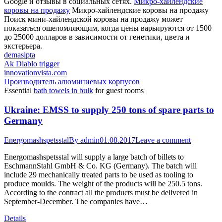
Google и отзывы в социальных сетях.
Микро-хайлендские
коровы на продажу
Микро-хайлендские коровы на продажу
Поиск мини-хайлендской коровы на продажу может
показаться ошеломляющим, когда цены варьируются от 1500
до 25000 долларов в зависимости от генетики, цвета и
экстерьера.
demasipta
Ak Diablo trigger
innovationvista.com
Производитель алюминиевых корпусов
Essential
bath towels in bulk
for guest rooms
Ukraine: EMSS to supply 250 tons of spare parts to
Germany
Energomashspetsstal
By
admin
01.08.2017
Leave a comment
Energomashspetsstal will supply a large batch of billets to
EschmannStahl GmbH & Co. KG (Germany). The batch will
include 29 mechanically treated parts to be used as tooling to
produce moulds. The weight of the products will be 250.5 tons.
According to the contract all the products must be delivered in
September-December. The companies have…
Details