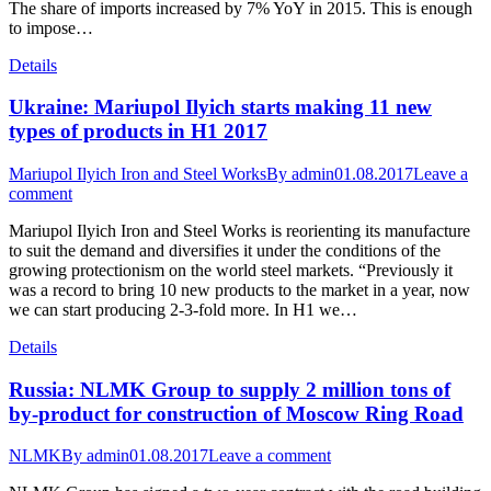
The share of imports increased by 7% YoY in 2015. This is enough
to impose…
Details
Ukraine: Mariupol Ilyich starts making 11 new
types of products in H1 2017
Mariupol Ilyich Iron and Steel Works
By
admin
01.08.2017
Leave a
comment
Mariupol Ilyich Iron and Steel Works is reorienting its manufacture
to suit the demand and diversifies it under the conditions of the
growing protectionism on the world steel markets. “Previously it
was a record to bring 10 new products to the market in a year, now
we can start producing 2-3-fold more. In H1 we…
Details
Russia: NLMK Group to supply 2 million tons of
by-product for construction of Moscow Ring Road
NLMK
By
admin
01.08.2017
Leave a comment