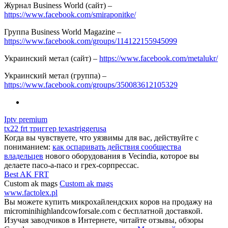
Журнал Business World (сайт) –
https://www.facebook.com/smiraponitke/
Группа Business World Magazine –
https://www.facebook.com/groups/114122155945099
Украинский метал (сайт) –
https://www.facebook.com/metalukr/
Украинский метал (группа) –
https://www.facebook.com/groups/350083612105329
Iptv premium
tx22 frt триггер texastriggerusa
Когда вы чувствуете, что уязвимы для вас, действуйте с
пониманием:
как оспаривать действия сообщества
владельцев
нового оборудования в Vecindia, которое вы
делаете пасо-а-пасо и грех-сорпрессас.
Best AK FRT
Custom ak mags
Custom ak mags
www.factolex.pl
Вы можете купить микрохайлендских коров на продажу на
microminihighlandcowforsale.com с бесплатной доставкой.
Изучая заводчиков в Интернете, читайте отзывы, обзоры