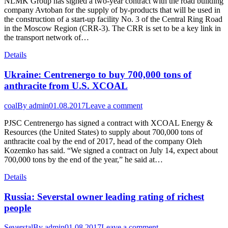
NLMK Group has signed a two-year contract with the road building
company Avtoban for the supply of by-products that will be used in
the construction of a start-up facility No. 3 of the Central Ring Road
in the Moscow Region (CRR-3). The CRR is set to be a key link in
the transport network of…
Details
Ukraine: Centrenergo to buy 700,000 tons of
anthracite from U.S. XCOAL
coal
By
admin
01.08.2017
Leave a comment
PJSC Centrenergo has signed a contract with XCOAL Energy &
Resources (the United States) to supply about 700,000 tons of
anthracite coal by the end of 2017, head of the company Oleh
Kozemko has said. “We signed a contract on July 14, expect about
700,000 tons by the end of the year,” he said at…
Details
Russia: Severstal owner leading rating of richest
people
Severstal
By
admin
01.08.2017
Leave a comment