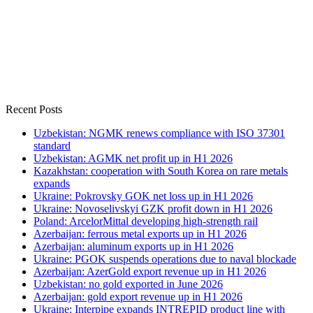
Recent Posts
Uzbekistan: NGMK renews compliance with ISO 37301
standard
Uzbekistan: AGMK net profit up in H1 2026
Kazakhstan: cooperation with South Korea on rare metals
expands
Ukraine: Pokrovsky GOK net loss up in H1 2026
Ukraine: Novoselivskyi GZK profit down in H1 2026
Poland: ArcelorMittal developing high-strength rail
Azerbaijan: ferrous metal exports up in H1 2026
Azerbaijan: aluminum exports up in H1 2026
Ukraine: PGOK suspends operations due to naval blockade
Azerbaijan: AzerGold export revenue up in H1 2026
Uzbekistan: no gold exported in June 2026
Azerbaijan: gold export revenue up in H1 2026
Ukraine: Interpipe expands INTREPID product line with