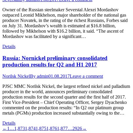
Owner of the Russian steelmaker Severstal Alexei Mordashov
outpaced Leonid Mikhelson, major shareholder of the national gas
producer Novatek, in the rating of the richest Russians, Forbes said
on July 31. Mordashov’s wealth is estimated at $16.8 billion,
followed by Mikhelson with $16.2 billion, it said. “The ascent of
Mordashov was facilitated by a significant…
Details
Russia: Nornickel preliminary consolidated
production results for Q2 and H1 2017
Norilsk Nickel
By
admin
01.08.2017
Leave a comment
PJSC MMC Norilsk Nickel, the largest refined nickel and palladium
producer in the world, announces preliminary consolidated
production results for the second quarter and the first half of 2017.
First Vice-President – Chief Operating Officer, Sergey Dyachenko
commented on the production results: “In Q2 our platinum group
metals (PGMs) production increased substantially owing to the…
Details
←
1
…
1,873
1,874
1,875
1,876
1,877
…
2926
→