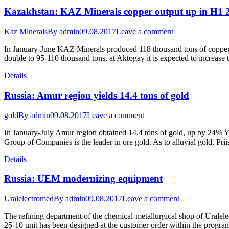
Kazakhstan: KAZ Minerals copper output up in H1 
Kaz Minerals
By
admin
09.08.2017
Leave a comment
In January-June KAZ Minerals produced 118 thousand tons of copper, 
double to 95-110 thousand tons, at Aktogay it is expected to increase
Details
Russia: Amur region yields 14.4 tons of gold
gold
By
admin
09.08.2017
Leave a comment
In January-July Amur region obtained 14.4 tons of gold, up by 24% Y
Group of Companies is the leader in ore gold. As to alluvial gold, Pr
Details
Russia: UEM modernizing equipment
Uralelectromed
By
admin
09.08.2017
Leave a comment
The refining department of the chemical-metallurgical shop of Uralelec
25-10 unit has been designed at the customer order within the progr