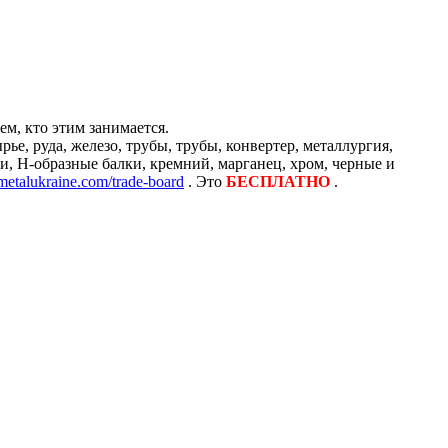
м, кто этим занимается.
е, руда, железо, трубы, трубы, конвертер, металлургия,
и, H-образные балки, кремний, марганец, хром, черные и
/metalukraine.com/trade-board
. Это
БЕСПЛАТНО
.