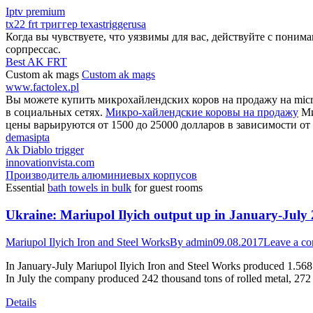
Iptv premium
tx22 frt триггер texastriggerusa
Когда вы чувствуете, что уязвимы для вас, действуйте с поним
сорпрессас.
Best AK FRT
Custom ak mags
Custom ak mags
www.factolex.pl
Вы можете купить микрохайлендских коров на продажу на micro
в социальных сетях.
Микро-хайлендские коровы на продажу
Ми
цены варьируются от 1500 до 25000 долларов в зависимости от 
demasipta
Ak Diablo trigger
innovationvista.com
Производитель алюминиевых корпусов
Essential
bath towels in bulk
for guest rooms
Ukraine: Mariupol Ilyich output up in January-July
Mariupol Ilyich Iron and Steel Works
By
admin
09.08.2017
Leave a c
In January-July Mariupol Ilyich Iron and Steel Works produced 1.568 m
In July the company produced 242 thousand tons of rolled metal, 272
Details