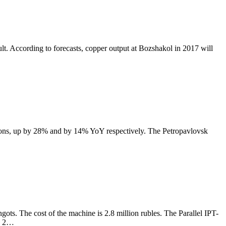
. According to forecasts, copper output at Bozshakol in 2017 will
1 tons, up by 28% and by 14% YoY respectively. The Petropavlovsk
gots. The cost of the machine is 2.8 million rubles. The Parallel IPT-
ce 2…