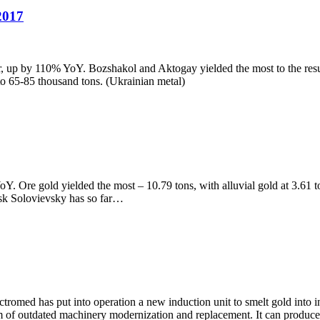
2017
up by 110% YoY. Bozshakol and Aktogay yielded the most to the result
 to 65-85 thousand tons. (Ukrainian metal)
oY. Ore gold yielded the most – 10.79 tons, with alluvial gold at 3.6
iisk Solovievsky has so far…
tromed has put into operation a new induction unit to smelt gold into in
am of outdated machinery modernization and replacement. It can produ