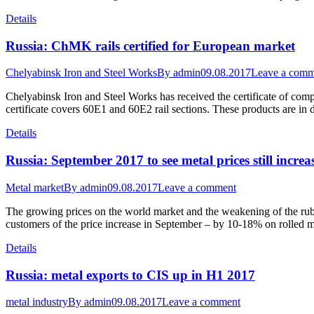
Details
Russia: ChMK rails certified for European market
Chelyabinsk Iron and Steel Works
By
admin
09.08.2017
Leave a comm
Chelyabinsk Iron and Steel Works has received the certificate of compl
certificate covers 60E1 and 60E2 rail sections. These products are 
Details
Russia: September 2017 to see metal prices still increa
Metal market
By
admin
09.08.2017
Leave a comment
The growing prices on the world market and the weakening of the rubl
customers of the price increase in September – by 10-18% on rolled 
Details
Russia: metal exports to CIS up in H1 2017
metal industry
By
admin
09.08.2017
Leave a comment