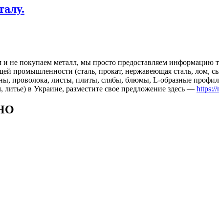
талу.
 и не покупаем металл, мы просто предоставляем информацию те
 промышленности (сталь, прокат, нержавеющая сталь, лом, сырь
ны, проволока, листы, плиты, слябы, блюмы, L-образные профил
, литье) в Украине, разместите свое предложение здесь —
https:/
НО