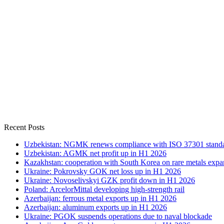
Recent Posts
Uzbekistan: NGMK renews compliance with ISO 37301 stand
Uzbekistan: AGMK net profit up in H1 2026
Kazakhstan: cooperation with South Korea on rare metals expa
Ukraine: Pokrovsky GOK net loss up in H1 2026
Ukraine: Novoselivskyi GZK profit down in H1 2026
Poland: ArcelorMittal developing high-strength rail
Azerbaijan: ferrous metal exports up in H1 2026
Azerbaijan: aluminum exports up in H1 2026
Ukraine: PGOK suspends operations due to naval blockade