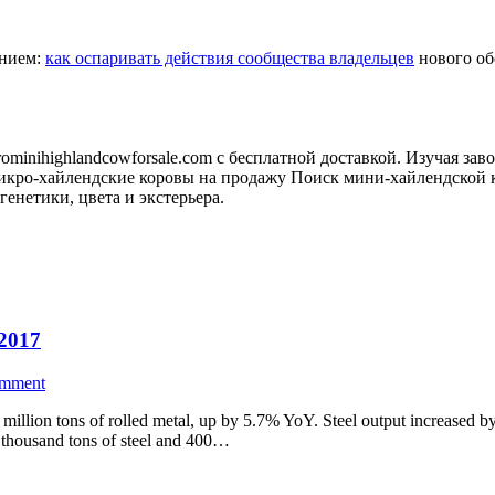
анием:
как оспаривать действия сообщества владельцев
нового обо
minihighlandcowforsale.com с бесплатной доставкой. Изучая зав
кро-хайлендские коровы на продажу Поиск мини-хайлендской к
генетики, цвета и экстерьера.
 2017
omment
illion tons of rolled metal, up by 5.7% YoY. Steel output increased by 
 thousand tons of steel and 400…