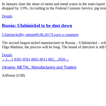
In January-June the share of metal and metal wares in the total expo
dropped by 3.9%. According to the Federal Customs Service, pig iro
Details
Russia: Ufaleinickel to be shut down
Ufaleinickel
By
admin
09.08.2017
Leave a comment
The second largest nickel manufacturer in Russia – Ufaleinickel – wil
Olga Markina, the process will be long. The board of directors is stil
Details
←
1
…
1,858
1,859
1,860
1,861
1,862
…
2926
→
Ukraine. METAL. Manufacturers and Traders
AdSense (UM)