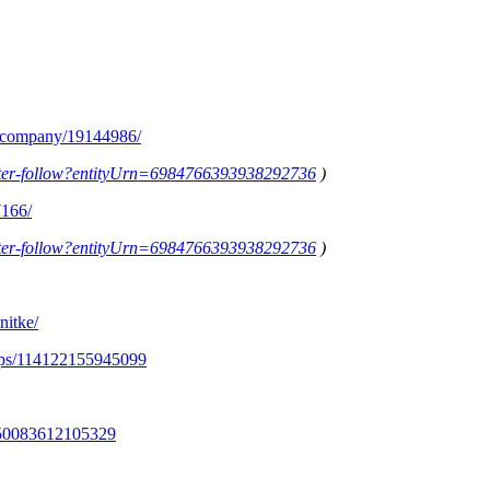
m/company/19144986/
letter-follow?entityUrn=6984766393938292736
)
7166/
letter-follow?entityUrn=6984766393938292736
)
nitke/
ups/114122155945099
350083612105329