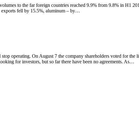
rt volumes to the far foreign countries reached 9.9% from 9.8% in H1 20
n exports fell by 15.5%, aluminum – by…
l stop operating. On August 7 the company shareholders voted for the liq
l looking for investors, but so far there have been no agreements. As…