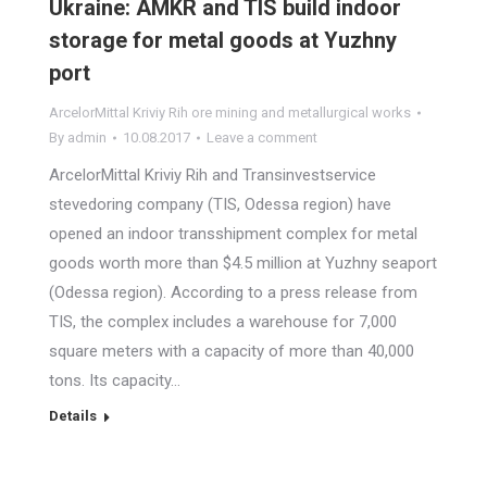
Ukraine: AMKR and TIS build indoor
storage for metal goods at Yuzhny
port
ArcelorMittal Kriviy Rih ore mining and metallurgical works
By
admin
10.08.2017
Leave a comment
ArcelorMittal Kriviy Rih and Transinvestservice
stevedoring company (TIS, Odessa region) have
opened an indoor transshipment complex for metal
goods worth more than $4.5 million at Yuzhny seaport
(Odessa region). According to a press release from
TIS, the complex includes a warehouse for 7,000
square meters with a capacity of more than 40,000
tons. Its capacity…
Details