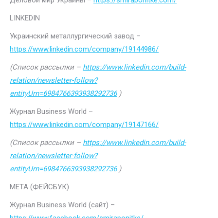
Деловой мир Украины –
https://smiraponitke.com/
LINKEDIN
Украинский металлургический завод –
https://www.linkedin.com/company/19144986/
(Список рассылки –
https://www.linkedin.com/build-
relation/newsletter-follow?
entityUrn=6984766393938292736
)
Журнал Business World –
https://www.linkedin.com/company/19147166/
(Список рассылки –
https://www.linkedin.com/build-
relation/newsletter-follow?
entityUrn=6984766393938292736
)
МЕТА (ФЕЙСБУК)
Журнал Business World (сайт) –