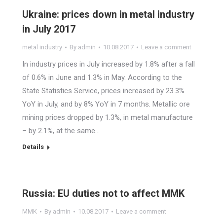
Ukraine: prices down in metal industry
in July 2017
metal industry
By
admin
10.08.2017
Leave a comment
In industry prices in July increased by 1.8% after a fall
of 0.6% in June and 1.3% in May. According to the
State Statistics Service, prices increased by 23.3%
YoY in July, and by 8% YoY in 7 months. Metallic ore
mining prices dropped by 1.3%, in metal manufacture
– by 2.1%, at the same…
Details
Russia: EU duties not to affect MMK
MMK
By
admin
10.08.2017
Leave a comment