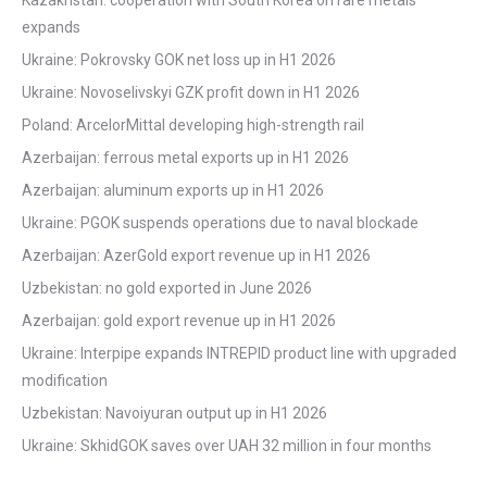
Kazakhstan: cooperation with South Korea on rare metals
expands
Ukraine: Pokrovsky GOK net loss up in H1 2026
Ukraine: Novoselivskyi GZK profit down in H1 2026
Poland: ArcelorMittal developing high-strength rail
Azerbaijan: ferrous metal exports up in H1 2026
Azerbaijan: aluminum exports up in H1 2026
Ukraine: PGOK suspends operations due to naval blockade
Azerbaijan: AzerGold export revenue up in H1 2026
Uzbekistan: no gold exported in June 2026
Azerbaijan: gold export revenue up in H1 2026
Ukraine: Interpipe expands INTREPID product line with upgraded
modification
Uzbekistan: Navoiyuran output up in H1 2026
Ukraine: SkhidGOK saves over UAH 32 million in four months