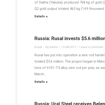
of Sakha (Yakutia), produced 768 kg of gold 
Q2 gold output totaled 463 kg (14.9 thousand
Details
Russia: Rusal invests $5.6 millio
Rusal
By
admin
15.08.2017
Leave a comment
Rusal has put into operation a wire rod har
totaled $5.6 million. The project began in Ma
tons of 6101-T4 alloy wire rod per year, as we
March…
Details
Russia: Ural Steel receives Be