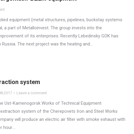
ent
ed equipment (metal structures, pipelines, buckstay systems
l, a part of Metalloinvest. The group invests into the
mprovement of its enterprises. Recently Lebedinsky GOK has
n Russia. The next project was the heating and…
raction system
08.2017
Leave a comment
the Ust-Kamenogorsk Works of Technical Equipment
the extraction system of the Cherepovets Iron and Steel Works
mpany will produce an electric air filter with smoke exhaust with
r hour.…