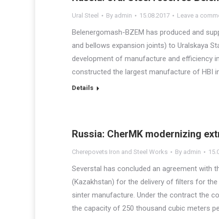
Ural Steel
By
admin
15.08.2017
Leave a comm
Belenergomash-BZEM has produced and suppli
and bellows expansion joints) to Uralskaya Sta
development of manufacture and efficiency i
constructed the largest manufacture of HBI i
Details
Russia: CherMK modernizing ext
Cherepovets Iron and Steel Works
By
admin
15.
Severstal has concluded an agreement with 
(Kazakhstan) for the delivery of filters for 
sinter manufacture. Under the contract the co
the capacity of 250 thousand cubic meters pe