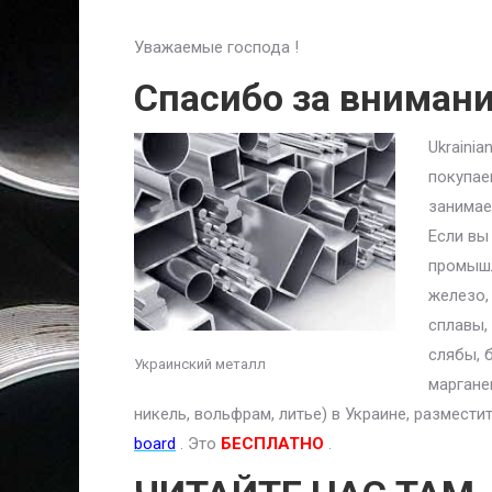
Уважаемые господа !
Спасибо за вниман
Ukraini
покупае
занимае
Если вы
промышл
железо,
сплавы,
слябы, 
Украинский металл
маргане
никель, вольфрам, литье) в Украине, размест
board
. Это
БЕСПЛАТНО
.