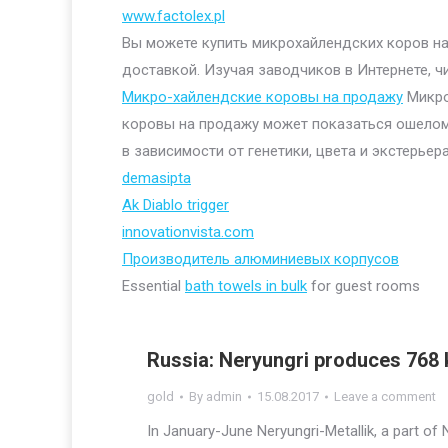
www.factolex.pl
Вы можете купить микрохайлендских коров на 
доставкой. Изучая заводчиков в Интернете, ч
Микро-хайлендские коровы на продажу
Микро
коровы на продажу может показаться ошелом
в зависимости от генетики, цвета и экстерьера
demasipta
Ak Diablo trigger
innovationvista.com
Производитель алюминиевых корпусов
Essential
bath towels in bulk
for guest rooms
Russia: Neryungri produces 768 
gold
By
admin
15.08.2017
Leave a comment
In January-June Neryungri-Metallik, a part of 