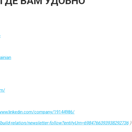
 ГДЕ ВАМ УДОБНО
e
ainian
om/
/www.linkedin.com/company/19144986/
build-relation/newsletter-follow?entityUrn=6984766393938292736
)