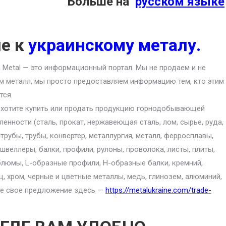
Больше на
русском языке
ие к
украинскому металу.
an Metal — это информационный портал. Мы не продаем и не
м металл, мы просто предоставляем информацию тем, кто этим
тся.
 хотите купить или продать продукцию горнодобывающей
енности (сталь, прокат, нержавеющая сталь, лом, сырье, руда,
 трубы, трубы, конвертер, металлургия, металл, ферросплавы,
 швеллеры, балки, профили, рулоны, проволока, листы, плиты,
блюмы, L-образные профили, H-образные балки, кремний,
ц, хром, черные и цветные металлы, медь, глинозем, алюминий,
ите свое предложение здесь —
https://metalukraine.com/trade-