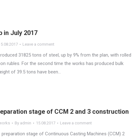
p in July 2017
15.08.2017
Leave a comment
produced 31825 tons of steel, up by 9% from the plan, with rolled
llion rubles. For the second time the works has produced bulk
weight of 39.5 tons have been…
eparation stage of CCM 2 and 3 construction
 works
By
admin
15.08.2017
Leave a comment
the preparation stage of Continuous Casting Machines (CCM) 2