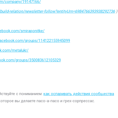
.com/company/19147166/
build-relation/newsletter-follow?entityUrn=6984766393938292736
)
cebook.com/smiraponitke/
.facebook.com/groups/114122155945099
k.com/metalukr/
book.com/groups/350083612105329
ействуйте с пониманием:
как оспаривать действия сообщества
которое вы делаете пасо-а-пасо и грех-сорпрессас.