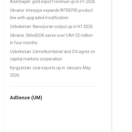
Azerbaijan: gold export revenue up in H1 2026
Ukraine: Interpipe expands INTREPID product
line with upgraded modification
Uzbekistan: Navoiyuran output up in H1 2026
Ukraine: SkhidGOK saves over UAH 32 million
in four months
Uzbekistan: Uzmetkombinat and Citi agree on
capital markets cooperation
Kyrgyzstan: coal exports up in January-May
2026
AdSense (UM)