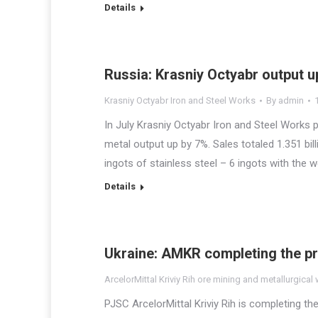
Details
Russia: Krasniy Octyabr output u
Krasniy Octyabr Iron and Steel Works
By
admin
In July Krasniy Octyabr Iron and Steel Works 
metal output up by 7%. Sales totaled 1.351 bi
ingots of stainless steel – 6 ingots with the 
Details
Ukraine: AMKR completing the pr
ArcelorMittal Kriviy Rih ore mining and metallurgical
PJSC ArcelorMittal Kriviy Rih is completing 