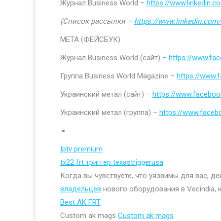
Журнал Business World –
https://www.linkedin
(Список рассылки –
https://www.linkedin.com/
МЕТА (ФЕЙСБУК)
Журнал Business World (сайт) –
https://www.fa
Группа Business World Magazine –
https://www
Украинский метал (сайт) –
https://www.faceboo
Украинский метал (группа) –
https://www.face
Iptv premium
tx22 frt триггер texastriggerusa
Когда вы чувствуете, что уязвимы для вас, д
владельцев
нового оборудования в Vecindia, 
Best AK FRT
Custom ak mags
Custom ak mags