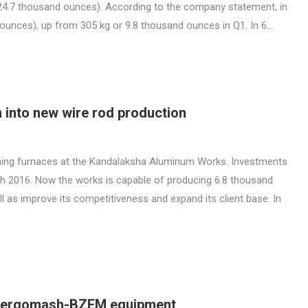
(24.7 thousand ounces). According to the company statement, in
 ounces), up from 305 kg or 9.8 thousand ounces in Q1. In 6…
n into new wire rod production
dening furnaces at the Kandalaksha Aluminum Works. Investments
rch 2016. Now the works is capable of producing 6.8 thousand
ll as improve its competitiveness and expand its client base. In
lenergomash-BZEM equipment