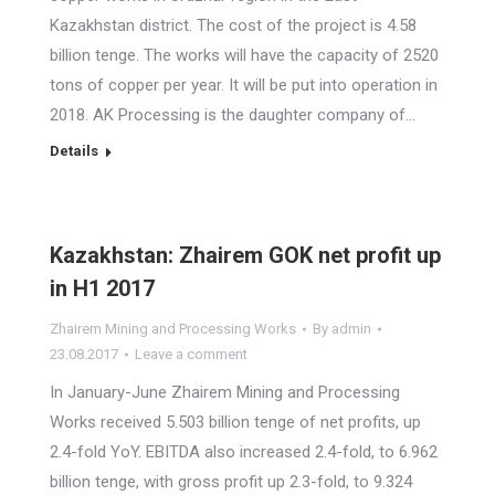
Kazakhstan district. The cost of the project is 4.58
billion tenge. The works will have the capacity of 2520
tons of copper per year. It will be put into operation in
2018. AK Processing is the daughter company of…
Details
Kazakhstan: Zhairem GOK net profit up
in H1 2017
Zhairem Mining and Processing Works
By
admin
23.08.2017
Leave a comment
In January-June Zhairem Mining and Processing
Works received 5.503 billion tenge of net profits, up
2.4-fold YoY. EBITDA also increased 2.4-fold, to 6.962
billion tenge, with gross profit up 2.3-fold, to 9.324