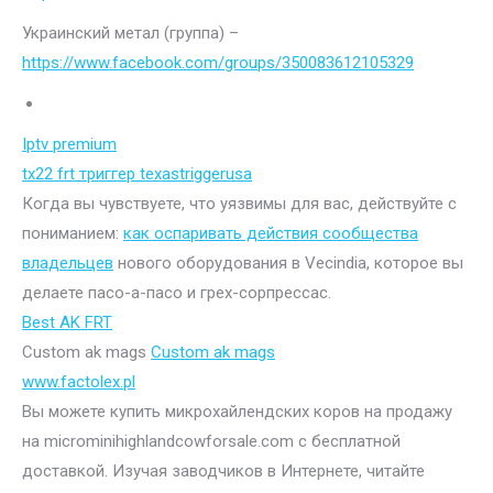
Украинский метал (группа) –
https://www.facebook.com/groups/350083612105329
Iptv premium
tx22 frt триггер texastriggerusa
Когда вы чувствуете, что уязвимы для вас, действуйте с
пониманием:
как оспаривать действия сообщества
владельцев
нового оборудования в Vecindia, которое вы
делаете пасо-а-пасо и грех-сорпрессас.
Best AK FRT
Custom ak mags
Custom ak mags
www.factolex.pl
Вы можете купить микрохайлендских коров на продажу
на microminihighlandcowforsale.com с бесплатной
доставкой. Изучая заводчиков в Интернете, читайте