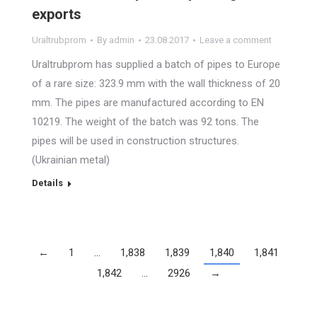
exports
Uraltrubprom
By
admin
23.08.2017
Leave a comment
Uraltrubprom has supplied a batch of pipes to Europe
of a rare size: 323.9 mm with the wall thickness of 20
mm. The pipes are manufactured according to EN
10219. The weight of the batch was 92 tons. The
pipes will be used in construction structures.
(Ukrainian metal)
Details
←
1
…
1,838
1,839
1,840
1,841
1,842
…
2926
→