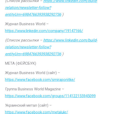
(Список рассылки –
https://www.linkedin.com/build-
relation/newsletter-follow?
entityUrn=6984766393938292736
)
Журнал Business World –
https://www.linkedin.com/company/19147166/
(Список рассылки –
https://www.linkedin.com/build-
relation/newsletter-follow?
entityUrn=6984766393938292736
)
МЕТА (ФЕЙСБУК)
Журнал Business World (сайт) –
https://www.facebook.com/smiraponitke/
Группа Business World Magazine –
https://www.facebook.com/groups/114122155945099
Украинский метал (сайт) –
https://www.facebook.com/metalukr/