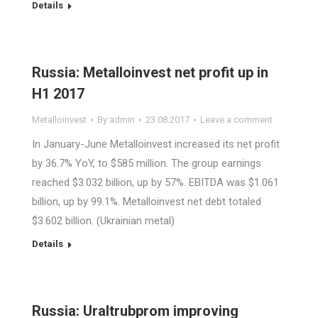
Details
Russia: Metalloinvest net profit up in
H1 2017
Metalloinvest
By
admin
23.08.2017
Leave a comment
In January-June Metalloinvest increased its net profit
by 36.7% YoY, to $585 million. The group earnings
reached $3.032 billion, up by 57%. EBITDA was $1.061
billion, up by 99.1%. Metalloinvest net debt totaled
$3.602 billion. (Ukrainian metal)
Details
Russia: Uraltrubprom improving