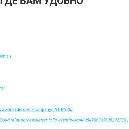
 ГДЕ ВАМ УДОБНО
e
ainian
om/
/www.linkedin.com/company/19144986/
build-relation/newsletter-follow?entityUrn=6984766393938292736
)