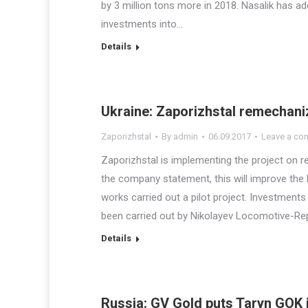
by 3 million tons more in 2018. Nasalik has ad
investments into…
Details
Ukraine: Zaporizhstal remechaniz
Zaporizhstal
By
admin
06.09.2017
Leave a co
Zaporizhstal is implementing the project on r
the company statement, this will improve the l
works carried out a pilot project. Investment
been carried out by Nikolayev Locomotive-Rep
Details
Russia: GV Gold puts Taryn GOK 