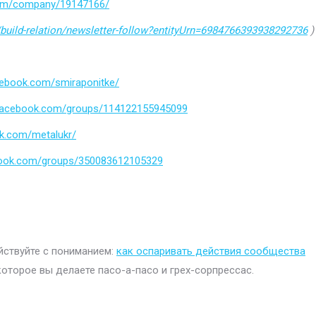
.com/company/19147166/
build-relation/newsletter-follow?entityUrn=6984766393938292736
)
cebook.com/smiraponitke/
.facebook.com/groups/114122155945099
k.com/metalukr/
book.com/groups/350083612105329
ействуйте с пониманием:
как оспаривать действия сообщества
которое вы делаете пасо-а-пасо и грех-сорпрессас.