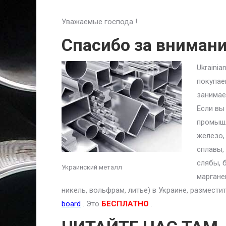
Уважаемые господа !
Спасибо за вниман
Ukraini
покупае
занимае
Если вы
промышл
железо,
сплавы,
слябы, 
Украинский металл
маргане
никель, вольфрам, литье) в Украине, размест
board
. Это
БЕСПЛАТНО
.