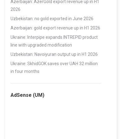
Azerbaijan: AzerGold export revenue up in H1
2026
Uzbekistan: no gold exported in June 2026
Azerbaijan: gold export revenue up in H1 2026
Ukraine: Interpipe expands INTREPID product
line with upgraded modification
Uzbekistan: Navoiyuran output up in H1 2026
Ukraine: SkhidGOK saves over UAH 32 million
in four months
AdSense (UM)