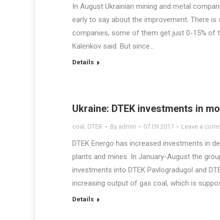
In August Ukrainian mining and metal companies
early to say about the improvement. There is st
companies, some of them get just 0-15% of t
Kalenkov said. But since…
Details
Ukraine: DTEK investments in mo
coal
,
DTEK
By
admin
07.09.2017
Leave a com
DTEK Energo has increased investments in d
plants and mines. In January-August the group 
investments into DTEK Pavlogradugol and DTEK
increasing output of gas coal, which is supp
Details