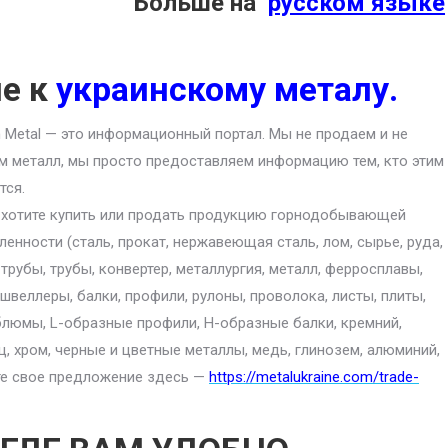
Больше на
русском языке
ие к
украинскому металу.
an Metal — это информационный портал. Мы не продаем и не
м металл, мы просто предоставляем информацию тем, кто этим
тся.
 хотите купить или продать продукцию горнодобывающей
енности (сталь, прокат, нержавеющая сталь, лом, сырье, руда,
 трубы, трубы, конвертер, металлургия, металл, ферросплавы,
 швеллеры, балки, профили, рулоны, проволока, листы, плиты,
блюмы, L-образные профили, H-образные балки, кремний,
ц, хром, черные и цветные металлы, медь, глинозем, алюминий,
ите свое предложение здесь —
https://metalukraine.com/trade-