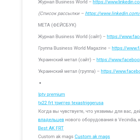
Журнал Business World –
https://www.linkedin
(Список рассылки –
https://www.linkedin.com/
МЕТА (ФЕЙСБУК)
Журнал Business World (сайт) –
https://www.fa
Группа Business World Magazine –
https://www
Украинский метал (сайт) –
https://www.faceboo
Украинский метал (группа) –
https://www.face
Iptv premium
tx22 frt триггер texastriggerusa
Когда вы чувствуете, что уязвимы для вас, д
владельцев
нового оборудования в Vecindia, 
Best AK FRT
Custom ak mags
Custom ak mags