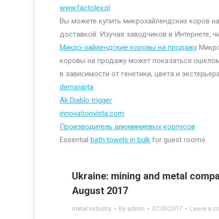
www.factolex.pl
Вы можете купить микрохайлендских коров на 
доставкой. Изучая заводчиков в Интернете, ч
Микро-хайлендские коровы на продажу
Микро
коровы на продажу может показаться ошелом
в зависимости от генетики, цвета и экстерьера
demasipta
Ak Diablo trigger
innovationvista.com
Производитель алюминиевых корпусов
Essential
bath towels in bulk
for guest rooms
Ukraine: mining and metal compan
August 2017
metal industry
By
admin
07.09.2017
Leave a 