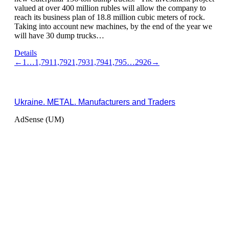
valued at over 400 million rubles will allow the company to
reach its business plan of 18.8 million cubic meters of rock.
Taking into account new machines, by the end of the year we
will have 30 dump trucks…
Details
←
1
…
1,791
1,792
1,793
1,794
1,795
…
2926
→
Ukraine. METAL. Manufacturers and Traders
AdSense (UM)