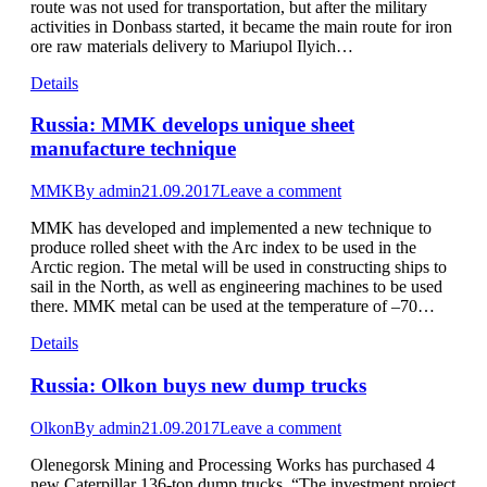
route was not used for transportation, but after the military
activities in Donbass started, it became the main route for iron
ore raw materials delivery to Mariupol Ilyich…
Details
Russia: MMK develops unique sheet
manufacture technique
MMK
By
admin
21.09.2017
Leave a comment
MMK has developed and implemented a new technique to
produce rolled sheet with the Arc index to be used in the
Arctic region. The metal will be used in constructing ships to
sail in the North, as well as engineering machines to be used
there. MMK metal can be used at the temperature of –70…
Details
Russia: Olkon buys new dump trucks
Olkon
By
admin
21.09.2017
Leave a comment
Olenegorsk Mining and Processing Works has purchased 4
new Caterpillar 136-ton dump trucks. “The investment project