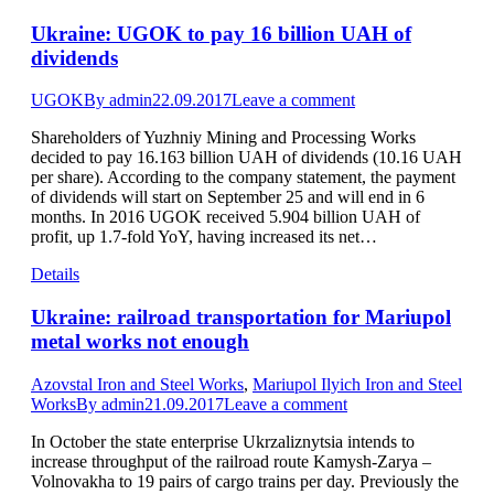
Ukraine: UGOK to pay 16 billion UAH of
dividends
UGOK
By
admin
22.09.2017
Leave a comment
Shareholders of Yuzhniy Mining and Processing Works
decided to pay 16.163 billion UAH of dividends (10.16 UAH
per share). According to the company statement, the payment
of dividends will start on September 25 and will end in 6
months. In 2016 UGOK received 5.904 billion UAH of
profit, up 1.7-fold YoY, having increased its net…
Details
Ukraine: railroad transportation for Mariupol
metal works not enough
Azovstal Iron and Steel Works
,
Mariupol Ilyich Iron and Steel
Works
By
admin
21.09.2017
Leave a comment
In October the state enterprise Ukrzaliznytsia intends to
increase throughput of the railroad route Kamysh-Zarya –
Volnovakha to 19 pairs of cargo trains per day. Previously the