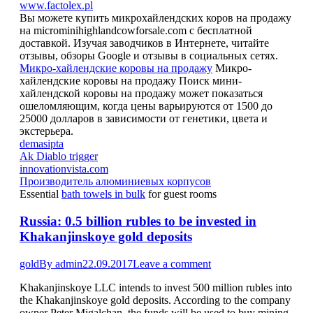
www.factolex.pl
Вы можете купить микрохайлендских коров на продажу
на microminihighlandcowforsale.com с бесплатной
доставкой. Изучая заводчиков в Интернете, читайте
отзывы, обзоры Google и отзывы в социальных сетях.
Микро-хайлендские коровы на продажу
Микро-
хайлендские коровы на продажу Поиск мини-
хайлендской коровы на продажу может показаться
ошеломляющим, когда цены варьируются от 1500 до
25000 долларов в зависимости от генетики, цвета и
экстерьера.
demasipta
Ak Diablo trigger
innovationvista.com
Производитель алюминиевых корпусов
Essential
bath towels in bulk
for guest rooms
Russia: 0.5 billion rubles to be invested in
Khakanjinskoye gold deposits
gold
By
admin
22.09.2017
Leave a comment
Khakanjinskoye LLC intends to invest 500 million rubles into
the Khakanjinskoye gold deposits. According to the company
owner Peter Migalchan, the funds will be used to buy mining