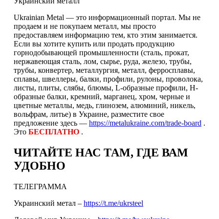
Украинский металл
Ukrainian Metal — это информационный портал. Мы не
продаем и не покупаем металл, мы просто
предоставляем информацию тем, кто этим занимается.
Если вы хотите купить или продать продукцию
горнодобывающей промышленности (сталь, прокат,
нержавеющая сталь, лом, сырье, руда, железо, трубы,
трубы, конвертер, металлургия, металл, ферросплавы,
сплавы, швеллеры, балки, профили, рулоны, проволока,
листы, плиты, слябы, блюмы, L-образные профили, H-
образные балки, кремний, марганец, хром, черные и
цветные металлы, медь, глинозем, алюминий, никель,
вольфрам, литье) в Украине, разместите свое
предложение здесь —
https://metalukraine.com/trade-board
.
Это
БЕСПЛАТНО
.
ЧИТАЙТЕ НАС ТАМ, ГДЕ ВАМ
УДОБНО
ТЕЛЕГРАММА
Украинский метал –
https://t.me/ukrsteel