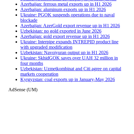
Azerbaijan: ferrous metal exports up in H1 2026
Azerbaijan: aluminum exports up in H1 2026
Ukraine: PGOK suspends operations due to naval
blockade
Azerbaijan: AzerGold export revenue up in H1 2026
Uzbekistan: no gold exported in June 2026
Azerbaijan: gold export revenue up in H1 2026
Ukraine: Interpipe expands INTREPID product line
with upgraded modification
Uzbekistan: Navoiyuran output up in H1 2026
Ukraine: SkhidGOK saves over UAH 32 million in
four months
Uzbekistan: Uzmetkombinat and Citi agree on capital
markets cooperation
Kyrgyzstan: coal exports up in January-May 2026
AdSense (UM)