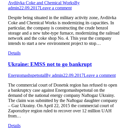
Avdiivka Coke and Chemical Works
By
admin
22.09.2017
Leave a comment
Despite being situated in the military activity zone, Avdiivka
Coke and Chemical Works is modernizing its capacities. In
particular, the company is constructing the crude benzol
storage and a new tube-type furnace, modernizing the railroad
network and the coke shop No. 4. This year the company
intends to start a new environment project to stop…
Details
Ukraine: EMSS not to go bankrupt
Energomashspetsstal
By
admin
22.09.2017
Leave a comment
The commercial court of Donetsk region has refused to open
a bankruptcy case against Energomashspetsstal on the
demand of the national energy company Naftogaz Ukrainy.
The claim was submitted by the Naftogaz daughter company
– Gaz Ukrainy. On April 22, 2015 the commercial court of
Zaporozhye region ruled to recover over 12 million UAH
from…
Details