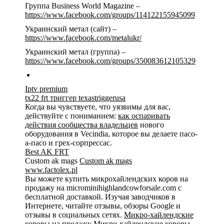
Группа Business World Magazine –
https://www.facebook.com/groups/114122155945099
Украинский метал (сайт) –
https://www.facebook.com/metalukr/
Украинский метал (группа) –
https://www.facebook.com/groups/350083612105329
Iptv premium
tx22 frt триггер texastriggerusa
Когда вы чувствуете, что уязвимы для вас,
действуйте с пониманием:
как оспаривать
действия сообщества владельцев
нового
оборудования в Vecindia, которое вы делаете пасо-
а-пасо и грех-сорпрессас.
Best AK FRT
Custom ak mags
Custom ak mags
www.factolex.pl
Вы можете купить микрохайлендских коров на
продажу на microminihighlandcowforsale.com с
бесплатной доставкой. Изучая заводчиков в
Интернете, читайте отзывы, обзоры Google и
отзывы в социальных сетях.
Микро-хайлендские
коровы на продажу
Микро-хайлендские коровы