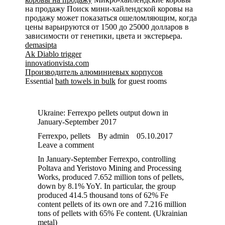
на продажу Поиск мини-хайлендской коровы на
продажу может показаться ошеломляющим, когда
цены варьируются от 1500 до 25000 долларов в
зависимости от генетики, цвета и экстерьера.
demasipta
Ak Diablo trigger
innovationvista.com
Производитель алюминиевых корпусов
Essential
bath towels in bulk
for guest rooms
Ukraine: Ferrexpo pellets output down in
January-September 2017
Ferrexpo
,
pellets
By
admin
05.10.2017
Leave a comment
In January-September Ferrexpo, controlling
Poltava and Yeristovo Mining and Processing
Works, produced 7.652 million tons of pellets,
down by 8.1% YoY. In particular, the group
produced 414.5 thousand tons of 62% Fe
content pellets of its own ore and 7.216 million
tons of pellets with 65% Fe content. (Ukrainian
metal)