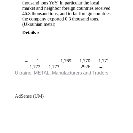
thousand tons YoY. In particular the local
market and neighbor foreign countries received
46.8 thousand tons, and to far foreign countries
the company exported 0.3 thousand tons.
(Ukrainian metal)
Details
←
1
…
1,769
1,770
1,771
1,772
1,773
…
2926
→
Ukraine. METAL. Manufacturers and Traders
AdSense (UM)