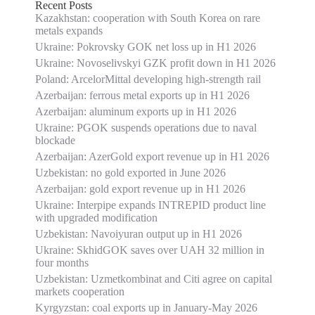
Recent Posts
Kazakhstan: cooperation with South Korea on rare
metals expands
Ukraine: Pokrovsky GOK net loss up in H1 2026
Ukraine: Novoselivskyi GZK profit down in H1 2026
Poland: ArcelorMittal developing high-strength rail
Azerbaijan: ferrous metal exports up in H1 2026
Azerbaijan: aluminum exports up in H1 2026
Ukraine: PGOK suspends operations due to naval
blockade
Azerbaijan: AzerGold export revenue up in H1 2026
Uzbekistan: no gold exported in June 2026
Azerbaijan: gold export revenue up in H1 2026
Ukraine: Interpipe expands INTREPID product line
with upgraded modification
Uzbekistan: Navoiyuran output up in H1 2026
Ukraine: SkhidGOK saves over UAH 32 million in
four months
Uzbekistan: Uzmetkombinat and Citi agree on capital
markets cooperation
Kyrgyzstan: coal exports up in January-May 2026