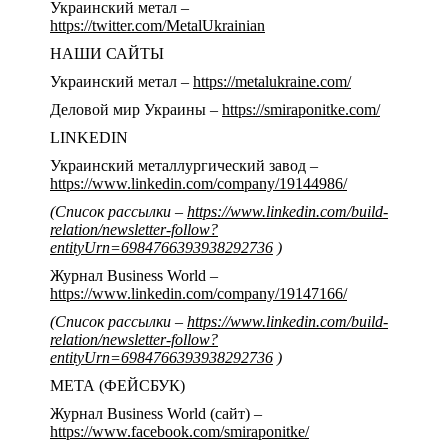
Украинский метал –
https://twitter.com/MetalUkrainian
НАШИ САЙТЫ
Украинский метал –
https://metalukraine.com/
Деловой мир Украины –
https://smiraponitke.com/
LINKEDIN
Украинский металлургический завод –
https://www.linkedin.com/company/19144986/
(Список рассылки –
https://www.linkedin.com/build-
relation/newsletter-follow?
entityUrn=6984766393938292736
)
Журнал Business World –
https://www.linkedin.com/company/19147166/
(Список рассылки –
https://www.linkedin.com/build-
relation/newsletter-follow?
entityUrn=6984766393938292736
)
МЕТА (ФЕЙСБУК)
Журнал Business World (сайт) –
https://www.facebook.com/smiraponitke/