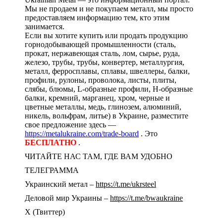
Мы не продаем и не покупаем металл, мы просто
предоставляем информацию тем, кто этим
занимается.
Если вы хотите купить или продать продукцию
горнодобывающей промышленности (сталь,
прокат, нержавеющая сталь, лом, сырье, руда,
железо, трубы, трубы, конвертер, металлургия,
металл, ферросплавы, сплавы, швеллеры, балки,
профили, рулоны, проволока, листы, плиты,
слябы, блюмы, L-образные профили, H-образные
балки, кремний, марганец, хром, черные и
цветные металлы, медь, глинозем, алюминий,
никель, вольфрам, литье) в Украине, разместите
свое предложение здесь —
https://metalukraine.com/trade-board
. Это
БЕСПЛАТНО
.
ЧИТАЙТЕ НАС ТАМ, ГДЕ ВАМ УДОБНО
ТЕЛЕГРАММА
Украинский метал –
https://t.me/ukrsteel
Деловой мир Украины –
https://t.me/bwaukraine
Х (Твиттер)