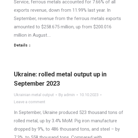
Service, ferrous metals accounted for 7.66% of all
exports revenue, down from 11.99% last year. In
September, revenue from the ferrous metals exports
amounted to $258.675 million, up from $200.016
million in August.…
Details
Ukraine: rolled metal output up in
September 2023
Ukrainian metal output
By
admin
10.10.2023
Leave a comment
In September, Ukraine produced 523 thousand tons of
rolled metal, up by 3.4% MoM. Pig iron manufacture
dropped by 9%, to 486 thousand tons, and steel – by
7.3%, to 558 thousand tons. Compared with