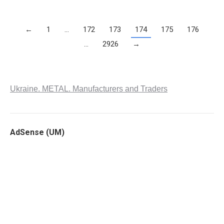
←
1
…
172
173
174
175
176
…
2926
→
Ukraine. METAL. Manufacturers and Traders
AdSense (UM)