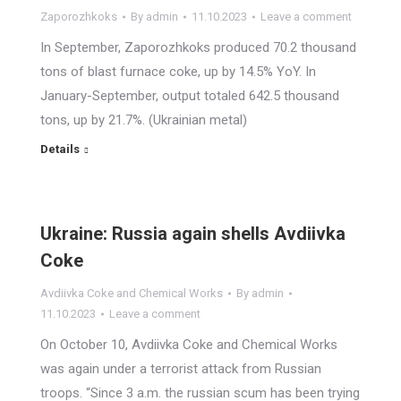
Zaporozhkoks
By
admin
11.10.2023
Leave a comment
In September, Zaporozhkoks produced 70.2 thousand
tons of blast furnace coke, up by 14.5% YoY. In
January-September, output totaled 642.5 thousand
tons, up by 21.7%. (Ukrainian metal)
Details
Ukraine: Russia again shells Avdiivka
Coke
Avdiivka Coke and Chemical Works
By
admin
11.10.2023
Leave a comment
On October 10, Avdiivka Coke and Chemical Works
was again under a terrorist attack from Russian
troops. “Since 3 a.m. the russian scum has been trying