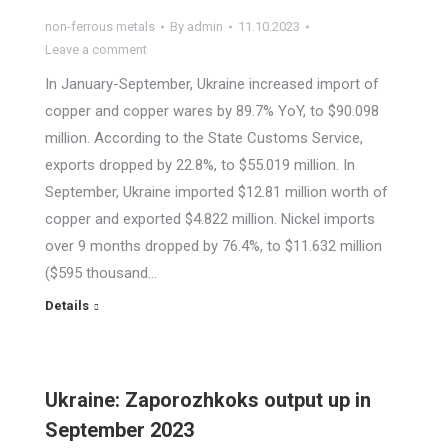
non-ferrous metals
By
admin
11.10.2023
Leave a comment
In January-September, Ukraine increased import of
copper and copper wares by 89.7% YoY, to $90.098
million. According to the State Customs Service,
exports dropped by 22.8%, to $55.019 million. In
September, Ukraine imported $12.81 million worth of
copper and exported $4.822 million. Nickel imports
over 9 months dropped by 76.4%, to $11.632 million
($595 thousand…
Details
Ukraine: Zaporozhkoks output up in
September 2023