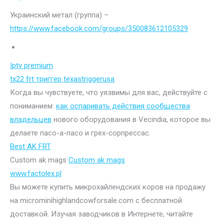
Украинский метал (группа) –
https://www.facebook.com/groups/350083612105329
Iptv premium
tx22 frt триггер texastriggerusa
Когда вы чувствуете, что уязвимы для вас, действуйте с
пониманием:
как оспаривать действия сообщества
владельцев
нового оборудования в Vecindia, которое вы
делаете пасо-а-пасо и грех-сорпрессас.
Best AK FRT
Custom ak mags
Custom ak mags
www.factolex.pl
Вы можете купить микрохайлендских коров на продажу
на microminihighlandcowforsale.com с бесплатной
доставкой. Изучая заводчиков в Интернете, читайте