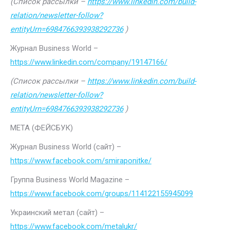
(Список рассылки –
https://www.linkedin.com/build-
relation/newsletter-follow?
entityUrn=6984766393938292736
)
Журнал Business World –
https://www.linkedin.com/company/19147166/
(Список рассылки –
https://www.linkedin.com/build-
relation/newsletter-follow?
entityUrn=6984766393938292736
)
МЕТА (ФЕЙСБУК)
Журнал Business World (сайт) –
https://www.facebook.com/smiraponitke/
Группа Business World Magazine –
https://www.facebook.com/groups/114122155945099
Украинский метал (сайт) –
https://www.facebook.com/metalukr/