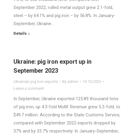
September 2022, rolled metal output grew 2.1-fold,
steel – by 64.1% and pig iron – by 56.8%. In January-
September, Ukraine…
Details
Ukraine: pig iron export up in
September 2023
Ukrainian pig iron exports
By
admin
10.10.2023
Leave a comment
In September, Ukraine exported 125.89 thousand tons
of pig iron, up 4.3-fold MoM. Revenue grew 5.3-fold, to
$49.7 million. According to the State Customs Service,
compared with September 2022 exports dropped by
37% and by 33.7% respectively. In January-September,